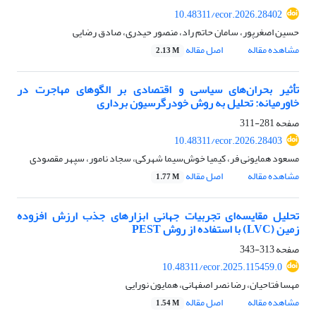
10.48311/ecor.2026.28402
حسین اصغرپور، سامان حاتم راد، منصور حیدری، صادق رضایی
مشاهده مقاله
اصل مقاله
2.13 M
تأثیر بحران‌های سیاسی و اقتصادی بر الگوهای مهاجرت در
خاورمیانه: تحلیل به روش خود‌رگرسیون برداری
صفحه
281-311
10.48311/ecor.2026.28403
مسعود همایونی فر، کیمیا خوش‌سیما شهرکی، سجاد نامور، سپهر مقصودی
مشاهده مقاله
اصل مقاله
1.77 M
تحلیل مقایسه‌ای تجربیات جهانی ابزارهای جذب ارزش افزوده
زمین (LVC) با استفاده از روش PEST
صفحه
313-343
10.48311/ecor.2025.115459.0
مهسا فتاحیان، رضا نصر اصفهانی، همایون نورایی
مشاهده مقاله
اصل مقاله
1.54 M