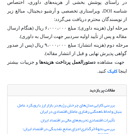
در راستای پوشش بخشی از هزینه‌های داوری، اختصاص
DOI
شناسه
، ویراستاری تخصصی و آرشیو دیجیتال، مبالغ زیر
از نویسندگان محترم دریافت می‌گردد:
مرحله اول (هزینه داوری): مبلغ ۶،۰۰۰،۰۰۰ ریال (هنگام ارسال
مقاله و پس از تأیید اولیه سردبیر جهت ارسال به داوری).
مرحله دوم (هزینه انتشار): مبلغ ۹،۰۰۰،۰۰۰ ریال (پس از صدور
گواهی پذیرش نهایی و قبل از انتشار مقاله).
جهت مشاهده
دستورالعمل پرداخت هزینه
ها
و جزییات بیشتر
کلیک
اینجا
کنید.
مقالات پر بازدید
بررسی کارایی مدل‌های چرخش رژیم در بازار ارز با رویکرد عامل
بنیان و لحاظ ناهمگنی رفتاری عاملان اقتصادی در ایران
تأثیرات اقتصادی تحریم های مالی بر اقتصاد ایران
بررسی نحوۀ اثرگذاری اجزای منابع نقدینگی در اقتصاد ایران: