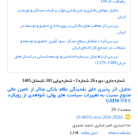
رهیافت DSGE
تحلیل عوامل رفتاری و غیررفتاری مؤثر بر قیمت مسکن و تورم در
ایران
بررسی اثر معافیت‌های مالیاتی بر روی مخارج تحقیق و توسعه در
ایران
بررسی اثرات متقابل سطح تمرکز، سودآوری، تحقیق و توسعه و
تبلیغات در صنایع کارخانه‌ای ایران
بررسی ارتباط میان سرمایه اجتماعی و توسعه انسانی در استان های
ایران(1388-1379)
شماره جاری:
دوره 26، شماره 2 - شماره پیاپی 102، تابستان 1405
تحلیل اثر پذیری خلق نقدینگی نظام بانکی متاثر از تامین مالی
متنوع نسبت به تغییرات سیاست های پولی: شواهدی از رویکرد
GMM-SYS
صفحه
1-29
10.48311/ecor.2026.28265
ندا حیدری، امیر جباری، حمید نصیری
مشاهده مقاله
اصل مقاله
1.3 M