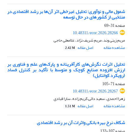
شمول مالی و نوآوری: تحلیل غیرخطی اثر آن‌ها بر رشد اقتصادی در
منتخبی از کشورهای در حال توسعه
صفحه
31-69
10.48311/ecor.2026.28266
مریم زینی وند، مریم شریف نژاد، غلامعلی حاجی
مشاهده مقاله
اصل مقاله
2.42 M
تحلیل اثرات نگرش‌های کارآفرینانه و پارک‌های علم و فناوری بر
ارزش افزوده صنایع کوچک و متوسط با تأکید بر کنترل فساد
(رویکرد کوانتایل)
صفحه
71-105
10.48311/ecor.2026.28267
زهرا احمدی، سعید دائی کریم زاده، سارا قبادی
مشاهده مقاله
اصل مقاله
1.51 M
شکاف نرخ بهره بانکی واثرات آن بر رشد اقتصادی
صفحه
107-133