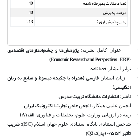
تعداد مقالات پذیرفته شده
40
درصد پذیرش
40
زمان پذیرش (روز)
213
پژوهش‌ها و چشم‌اندازهای اقتصادی
عنوان کامل نشریه:
(
)
Economic Research and Perspectives - ERP
·
فصلنامه
تواتر انتشار:
فارسی (همراه با چکیده مبسوط و منابع به زبان
زبان انتشار:
انگلیسی)
·
انتشارات دانشگاه تربیت مدرس
ناشر:
·
انجمن علمی تجارت الکترونیک ایران
انجمن علمی همکار:
·
الف
)
رتبه در ارزیابی وزارت علوم
، تحقیقات و فناوری
:
(
A
·
ضریب
شاخص استنادی
پایگاه استنادی علوم جهان اسلام (
ISC
)
:
تأثیر ۰/۵۵۴ (چارک
)
Q2