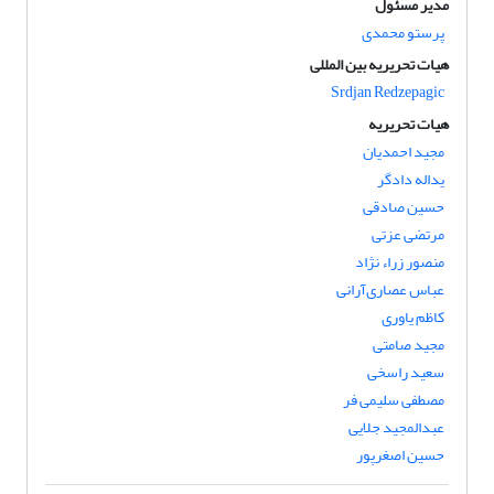
مدیر مسئول
پرستو محمدی
هیات تحریریه بین المللی
Srdjan Redzepagic
هیات تحریریه
مجید احمدیان
یداله دادگر
حسین صادقی
مرتضی عزتی
منصور زراء نژاد
عباس عصاری‌آرانی
کاظم یاوری
مجید صامتی
سعید راسخی
مصطفی سلیمی فر
عبدالمجید جلایی
حسین اصغرپور