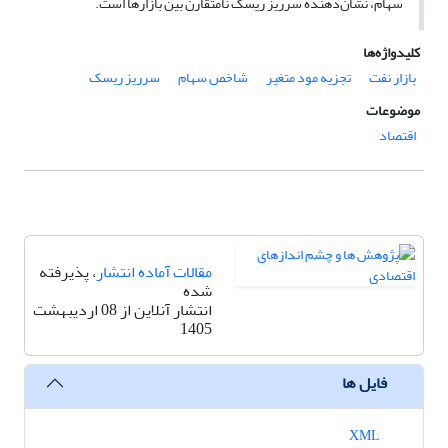
سهام، نشان‌دهنده سرریز ریسک نامتقارن بین بازارها است.
کلیدواژه‌ها
بازار نفت
تجزیه مود متغیر
شاخص سهام
سرریز ریسک
موضوعات
اقتصاد
مقالات آماده انتشار
، پذیرفته
شده
انتشار آنلاین از 08 اردیبهشت
1405
فایل ها
XML