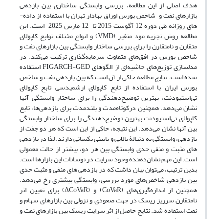
هدف اصلی از این مطالعه، بررسی وابستگی ساختاری بین بازدهی
بازارهای نفت و
شاخص بورس اوراق بهادار تهران با استفاده از داده­
های روزانه طی دوره 12 آگوست 2015 تا
12 مارس 2025 است. این
مطالعه روش تجزیه مود متغیر (
VMD
) و انواع مختلف توابع کاپولای
متقارن و نامتقارن را برای بررسی ساختار وابستگی بین بازارهای نفت و
شاخص بورس در افق‌های متفاوت سرمایه‌گذاری ترکیب می‌کند. در
مدل­سازی توزیع‌های حاشیه‌ای از الگوهای
FIGARCH-GED
استفاده
شده است. نتایج مطالعه حاکی از آن است که بین بازدهی نفت و شاخص
بورس ایران با استفاده از تابع کاپولای ارشمیدسی تابع کاپولای
تی
استیودنت، بهترین توضیح
دهندگی را برای ساختار وابستگی آنها
نشان می
دهد. همچنین درکوتاه‌مدت و بلندمدت برای بازدهی‌ها، تابع
کاپولای تی
استیودنت بهترین توضیح
دهندگی را برای ساختار وابستگی
بین آنها نشان می
دهد. این نتیجه، حاکی از این است که هر دو جفت از
بازدهی، وابستگی به دنبالۀ بالایی و پایینی یکسانی دارند. لذا در بازدهی
­های مثبت و منفی حدی وابستگی بین هر دو، بیشتر از حالت معمولی
است. این مهم نشان‌دهنده وجود سرایت در نوسانات این بازارها است.
بدین ترتیب، می‌توان بیان داشت که در بازدهی ­های منفی و مثبت حدی
بین بازدهی شاخص
های مورد بررسی، وابستگی بیشتری رخ می
دهد
.
همچنین از اندازه‌گیری‌های (
CoVaR
) و (
ΔCoVaR
) برای تعیین اثر
نامتقارن سرریز ریسک در جهت صعودی و نزولی بین بازارهای سهام و
نفت استفاده شد. نتایج حاصل از اثر سرایت ریسک بین بازارهای نفت و