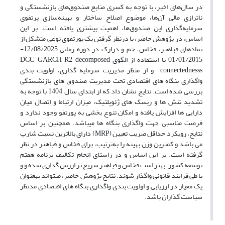
در سال‌های اخیر، با توجه به کسری منابع صندوق‌های بازنشستگی و
ناترازی مالی آن‌ها، موضوع اصلاح ساختار و بهینه‌سازی پرتفوی
سرمایه‌گذاری این صندوق‌ها، اهمیت بیشتری یافته است. بر این
اساس، در پژوهش حاضر، با درنظر گرفتن یک پورتفوی نوعی متشکل از
نمادهای فباهنر، فخاس، جم و درازک در دوره زمانی 12/08/2025-
01/01/2015 با استفاده از الگوی
DCC-GARCH R2 decomposed
connectednesss
و
از منظر مدیریت سرمایه­ گذاری، اولویت­ بندی
واگذاری بنگاه­ های اقتصادی تحت مدیریت صندوق­ های بازنشستگی
بررسی شده است. نتایج نشان داد که از ابتدای سال 1404 با توجه به
تشدید تنش­ ها و ریسک­ های ژئوپلتیک، میزان ارتباط و اتصال میان
دارایی­ ها افزایش یافته و امکان تنوع بخشی به پورتفو وجود ندارد و
فرصت مناسبی جهت واگذاری بنگاه­ ها می­باشد. همچنین بر اساس
نتایج، رویکرد حداقل ضریب تعیین (
MRP
) دارای بالاترین نسبت شارپ
می­ باشد و کمترین وزن بهینه را به‌ترتیب، برای فخاس و فباهنر در نظر
گرفته است. بر این اساس و در راستای انجام تکالیف برنامه هفتم
توسعه کشور، بهتر است فخاس و فباهنر سریع ­تر ارزش­ گذاری شده و و
با طی فرایند قانونی واگذار شوند. نتایج پژوهش حاضر، می­تواند به­عنوان
یک معیار در ارزیابی و اولویت ­بندی واگذاری بنگاه­ های اقتصادی مدنظر
سیاست گذاران باشد.