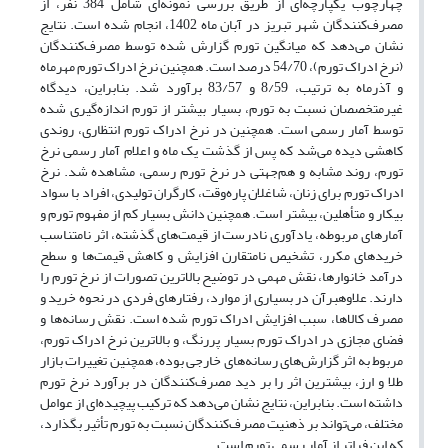
چهارچوب یکپارچه‌
ای از طریق بررسی نمونه‌ای شامل 384 نفر، از
مصرف‌کنندگان شهر تبریز در آبان ماه 1402، انجام شده است. نتایج
نشان می‌دهد که میانگین تورم گزارش شده توسط مصرف‌کنندگان
(نرخ ادراک تورم)، 54/70 درصد است. همچنین نرخ ادراک تورم مهرماه
و آذرماه به ترتیب، 8/59 و 83/57
برآورد شد. بنابراین، دیدگاه
غیرمتخصصان نسبت به تورم، بسیار بیشتر از تورم اندازه‌گیری شده
توسط آمار رسمی است. همچنین در نرخ ادراک تورم انتظاری، روندی
کاهشی دیده می‌شد که پس از گذشت یک ماه و اعلام آمار رسمی نرخ
تورم، روند مشابه و هم‌جهتی در نرخ تورم رسمی، مشاهده شد. نرخ
ادراک تورم برای زنان، شاغلان پاره‌وقت، کارگران تولیدی، افراد با سواد
بیکار و متأهلین، بیشتر است. همچنین دانش بسیار کم از مفهوم تورم و
آمارهای مربوطه، یادآوری‌ نادرست از قیمت‌های گذشته، اثر نامتناسب
خریدهای مکرر، تشخیص نامتقارن افزایش و کاهش قیمت‌ها و سطح
درآمد خانوارها، نقش مهمی در توضیح بالاترین تصورات از نرخ تورم را
دارند. علاوه‎برآن در بسیاری از موارد، رفتارهای فردی در نحوه‌ خرید و
مصرف کالاها، سبب افزایش ادراک تورم شده است. نقش رسانه‌ها و
فضای مجازی در ادراک تورم بسیار پررنگ، و بالاترین نرخ ادراک تورم،
مربوط به اثر گزارش‌های رسانه‌های خارجی بوده، همچنین تغییرات بازار
طلا و ارز، بیشترین اثر را بر دید مصرف‌کنندگان در برآورد نرخ تورم
داشته است.
بنابراین، نتایج نشان می‌دهد که ترکیب پیچیده‌ای از عوامل
مختلف، می‌تواند بر ذهنیت مصرف‌کنندگان نسبت به تورم تأثیر بگذارد،
که این فراتر از آمار رسمی تورم است