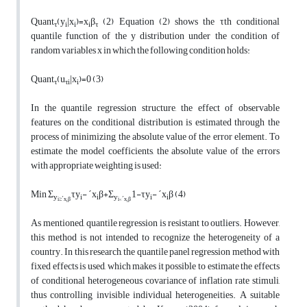
Quant
(
y
|
x
)=
x
β
(2) Equation (2) shows the τth conditional
τ
i
i
i
τ
quantile function of the y distribution under the condition of
random variables x in which the following condition holds:
Quant
(
u
|
x
)=0
(3)
τ
τi
i
In the quantile regression structure, the effect of observable
features on the conditional distribution is estimated through the
process of minimizing the absolute value of the error element. To
estimate the model coefficients, the absolute value of the errors
with appropriate weighting is used:
Min
Σ
τ
y
-
ˊx
β
+
Σ
1-τ
y
-
ˊx
β
(4)
y
i
i
y
i
i
i≥
ˊx
β
i<
ˊx
β
i
i
As mentioned, quantile regression is resistant to outliers. However,
this method is not intended to recognize the heterogeneity of a
country. In this research, the quantile panel regression method with
fixed effects is used, which makes it possible to estimate the effects
of conditional heterogeneous covariance of inflation rate stimuli,
thus controlling invisible individual heterogeneities. A suitable