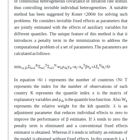
of conditional heterogeneous covariance of inflation rate stimuli,
thus controlling invisible individual heterogeneities. A suitable
method has been suggested by Koner (2004) for solving such
problems. He considers invisible fixed effects as parameters that
are jointly estimated with the effects of auxiliary variables for
different quantiles. The unique feature of this method is that it
introduces a penalty term in the minimization to address the
computational problem of a set of parameters; The parameters are
calculated as follows:
K
T
N
T
N
min
Σ
Σ
Σ
w
ρ
y
-
α
-
x
β
τ
+λ
Σ
α
(6)
(α.β)
k=1
t=1
i=1
k
τk
it
i
it
k
i
i
In equation (6), i represents the number of countries (N), T
represents the index for the number of observations of each
country, K represents the quantile index, x is the matrix of
explanatory variables, and ρ
is the quantile loss function. Also, W
τk
k
represents the relative weight for the kth quantile. λ is an
adjustment parameter that reduces individual effects to zero to
improve the performance of β estimates. If λ tends to zero, the
penalty term is eliminated and a conventional fixed effects
estimator is obtained. Whereas if λ tends to infinity, an estimate of
the model is obtained without fixed effects. In this research, λ = 1