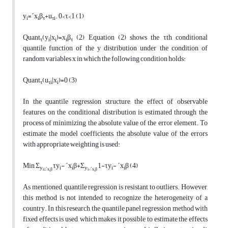
y
=
ˊx
β
+
u
. 0<τ<1
(1)
i
i
τ
τi
Quant
(
y
|
x
)=
x
β
(2) Equation (2) shows the τth conditional
τ
i
i
i
τ
quantile function of the y distribution under the condition of
random variables x in which the following condition holds:
Quant
(
u
|
x
)=0
(3)
τ
τi
i
In the quantile regression structure, the effect of observable
features on the conditional distribution is estimated through the
process of minimizing the absolute value of the error element. To
estimate the model coefficients, the absolute value of the errors
with appropriate weighting is used:
Min
Σ
τ
y
-
ˊx
β
+
Σ
1-τ
y
-
ˊx
β
(4)
y
i
i
y
i
i
i≥
ˊx
β
i<
ˊx
β
i
i
As mentioned, quantile regression is resistant to outliers. However,
this method is not intended to recognize the heterogeneity of a
country. In this research, the quantile panel regression method with
fixed effects is used, which makes it possible to estimate the effects