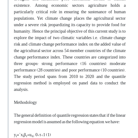
existence. Among economic sectors, agriculture holds a
particularly critical role in ensuring the sustenance of human
populations. Yet, climate change places the agricultural sector
under a severe risk, jeopardizing its capacity to provide food for
humanity. Hence, the principal objective of this current study is to
explore the impact of two climatic variables i.e. climate change
risk and climate change performance index, on the added value of
the agricultural sector across 54 member countries of the climate
change performance index. These countries are categorized into
three groups: strong performance (16 countries), moderate
performance (28 countries), and poor performance (10 countries).
The study period spans from 2010 to 2020, and the quantile
regression method is employed on panel data to conduct the
analysis.
Methodology
The general definition of quantile regression states that if the linear
regression model is assumed as the following equation, we have:
y
=
ˊx
β
+
u
. 0<τ<1
(1)
i
i
τ
τi