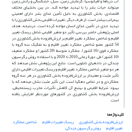
آب دریاها و اقیانوس‏ها، گرمایش زمین، سیل، خشکسالی و رانش زمین
می‏تواند حیات بشر را با تهدید مواجه کند. در بین بخش‏های مختلف
اقتصادی، بخش کشاورزی به دلیل تأمین غذای بشر دارای اهمیتی
به‏مراتب بیشتر است. از طرف دیگر، تغییرات اقلیمی بخش کشاورزی را با
تهدید جدی در تأمین غذای انسان مواجه کرده است. درنتیجه، هدف
اصلی پژوهش حاضر بررسی تأثیر دو متغیر اقلیمی شامل ریسک تغییر
اقلیم و شاخص عملکرد تغییر اقلیم بر ارزش‌افزوده بخش کشاورزی در
54 کشور عضو شاخص عملکرد تغییر اقلیم و به تفکیک سه گروه با
عملکرد قوی (16 کشور)، عملکرد متوسط (28 کشور) و عملکرد ضعیف
(10 کشور) طی دورۀ زمانی 2010 تا 2020 و با استفاده روش رگرسیون
چندکی در داده‏های تابلویی است. نتایج این پژوهش نشان می‏دهد که
هر دو متغیر شاخص عملکرد تغییر اقلیم و ریسک تغییرات اقلیمی دارای
تأثیر مثبت و معنی‏دار بر ارزش‌افزوده بخش کشاورزی در هر سه گروه
عملکردی و در تمامی دهک‏ها است. این تأثیر مثبت نشان می‏دهد که با
بهبود شرایط اقلیمی و به‏تبع آن کاهش تأثیرات مخرب زیست‏محیطی،
ارزش‌افزوده بخش کشاورزی در کشورهای موردنظر افزایش یافته
است.
کلیدواژه‌ها
ارزش‌افزوده بخش کشاورزی
ریسک تغییرات اقلیم
شاخص عملکرد
تغییر اقلیم
روش رگرسیون چندکی