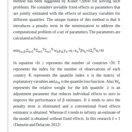
method has been suggested by Koner (2004) for solving such
problems. He considers invisible fixed effects as parameters that
are jointly estimated with the effects of auxiliary variables for
different quantiles. The unique feature of this method is that it
introduces a penalty term in the minimization to address the
computational problem of a set of parameters; The parameters are
calculated as follows:
K
T
N
T
N
min
Σ
Σ
Σ
w
ρ
y
-
α
-
x
β
τ
+λ
Σ
α
(6)
(α.β)
k=1
t=1
i=1
k
τk
it
i
it
k
i
i
In equation (6), i represents the number of countries (N), T
represents the index for the number of observations of each
country, K represents the quantile index, x is the matrix of
explanatory variables, and ρ
is the quantile loss function. Also, W
τk
k
represents the relative weight for the kth quantile. λ is an
adjustment parameter that reduces individual effects to zero to
improve the performance of β estimates. If λ tends to zero, the
penalty term is eliminated and a conventional fixed effects
estimator is obtained. Whereas if λ tends to infinity, an estimate of
the model is obtained without fixed effects. In this research, λ = 1
(Damette and Delacote, 2012).