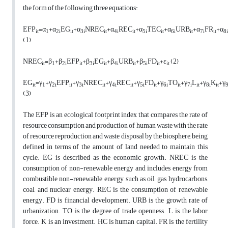
the form of the following three equations:
EFP
=
α
+
α
EG
+
α
NREC
+
α
REC
+
α
TEC
+
α
URB
+
α
FR
+
α
it
1
2i
it
3i
it
4i
it
5i
it
6i
it
7i
it
8i
(1)
NREC
=
β
+
β
EFP
+
β
EG
+
β
URB
+
β
FD
+
ε
(2)
it
1
2i
it
3i
it
4i
it
5i
it
it
EG
=
γ
+
γ
EFP
+
γ
NR
EC
+
γ
R
EC
+
γ
FD
+
γ
TO
+
γ
L
+
γ
K
+
γ
it
1
2i
it
3i
it
4i
it
5i
it
6i
it
7i
it
8i
it
9
(3)
The EFP is an ecological footprint index that compares the rate of
resource consumption and production of human waste with the rate
of resource reproduction and waste disposal by the biosphere, being
defined in terms of the amount of land needed to maintain this
cycle. EG is described as the economic growth. NREC is the
consumption of non-renewable energy and includes energy from
combustible non-renewable energy, such as oil, gas, hydrocarbons,
coal, and nuclear energy. REC is the consumption of renewable
energy. FD is financial development. URB is the growth rate of
urbanization. TO is the degree of trade openness. L is the labor
force. K is an investment. HC is human capital. FR is the fertility