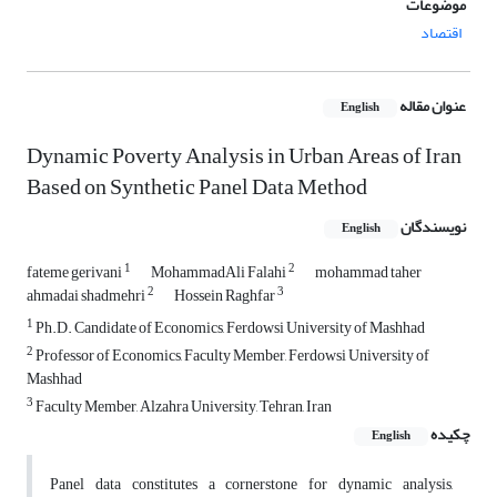
موضوعات
اقتصاد
عنوان مقاله
English
Dynamic Poverty Analysis in Urban Areas of Iran
Based on Synthetic Panel Data Method
نویسندگان
English
1
2
fateme gerivani
MohammadAli Falahi
mohammad taher
2
3
ahmadai shadmehri
Hossein Raghfar
1
Ph.D. Candidate of Economics, Ferdowsi University of Mashhad
2
Professor of Economics, Faculty Member, Ferdowsi University of
Mashhad
3
Faculty Member, Alzahra University, Tehran, Iran
چکیده
English
Panel data constitutes a cornerstone for dynamic analysis,