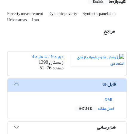
کلیدواژه‌ها
English
Poverty measurement
Dynamic poverty
Synthetic panel data
Urban areas
Iran
مراجع
دوره 19، شماره 4
زمستان 1398
صفحه
51-76
فایل ها
XML
اصل مقاله
947.54 K
هم رسانی