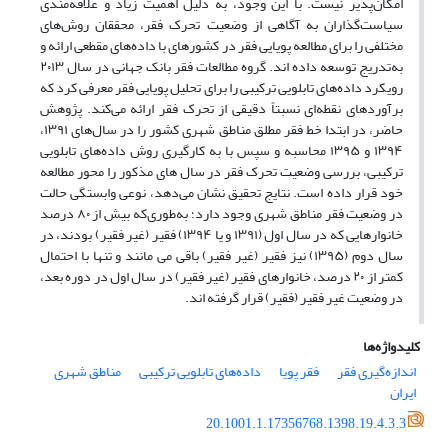
امکان‌پذیر نیست. با این وجود، به دلیل اهمیت زیاد و علاقه‌مندی
سیاست‌گذاران به آگاهی از وضعیت تحرک فقر، محققان روش‌های
مختلفی را برای مطالعه پویایی فقر در کشورهای با داده‌های مقطعی ارائه و
به‌تدریج توسعه داده اند. گروه مطالعات فقر بانک جهانی در سال ۲۰۱۳
رویکرد داده‌های تابلویی ترکیبی را برای تحلیل پویایی فقر معرفی کرد که
برآوردهای نقطه‌ای نسبتاً دقیقی از تحرک فقر ارائه می‌کند. پژوهش
حاضر، در ابتدا خط فقر مطلق مناطق شهری کشور را در سال‌های ۱۳۹۱،
۱۳۹۴ و ۱۳۹۵ محاسبه و سپس با به کارگیری روش داده‌های تابلویی
ترکیبی، بررسی وضعیت تحرک فقر در سال های مذکور را محور مطالعه
خود قرار داده است. نتایج تحقیق نشان می‌دهد، نوعی وابستگی حالت
در وضعیت فقر مناطق شهری وجود دارد؛ به‌طوری‌که بیش از ۸۰ درصد
خانوارهایی که در سال اول (۱۳۹۱ و یا ۱۳۹۴) فقیر (غیر فقیر) بودند، در
سال دوم (۱۳۹۵) نیز فقیر (غیر فقیر) باقی می مانند و تنها با احتمال
کمتر از ۲۰ درصد، خانوارهای فقیر (غیر فقیر) در سال اول در دوره بعد،
در وضعیت غیر فقیر (فقیر) قرار گرفته اند.
کلیدواژه‌ها
اندازه‌گیری فقر
فقر پویا
داده‌های تابلویی ترکیبی
مناطق شهری
ایران
20.1001.1.17356768.1398.19.4.3.3