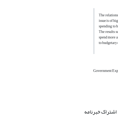
The relation
issue is of h
spending to b
The results s
spend more an
to budgetary 
Government Exp
اشتراک خبرنامه