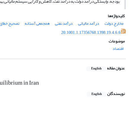
بودجه، وابستگی درآمد دولت به درآمد نفت، کاهش و کارآیی سیستم مالیاتی بهبو
کلیدواژه‌ها
مخارج دولت
درآمد مالیاتی
درآمد نفتی
همجمعی آستانه
تصحیح خطای 
20.1001.1.17356768.1398.19.4.6.6
موضوعات
اقتصاد
عنوان مقاله
English
ilibrium in Iran
نویسندگان
English