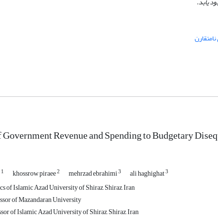
د یابد.
نامتقارن
 Government Revenue and Spending to Budgetary Disequ
1
2
3
3
n
khossrow piraee
mehrzad ebrahimi
ali haghighat
 of Islamic Azad University of Shiraz, Shiraz, Iran
ssor of Mazandaran University
sor of Islamic Azad University of Shiraz, Shiraz, Iran