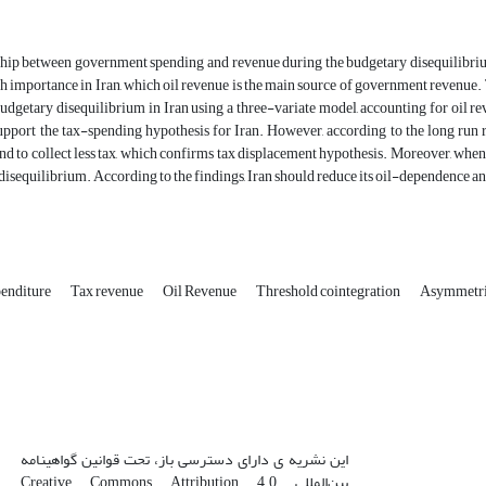
ship between government spending and revenue during the budgetary disequilibrium
igh importance in Iran, which oil revenue is the main source of government revenue
udgetary disequilibrium in Iran using a three-variate model, accounting for oil 
upport the tax-spending hypothesis for Iran. However, according to the long run r
d to collect less tax, which confirms tax displacement hypothesis.
Moreover, when 
disequilibrium. According to the findings, Iran should reduce its oil-dependence and
enditure
Tax revenue
Oil Revenue
Threshold cointegration
Asymmetric
این نشریه ی دارای دسترسی باز، تحت قوانین گواهینامه
بین‌المللی Creative Commons Attribution 4.0