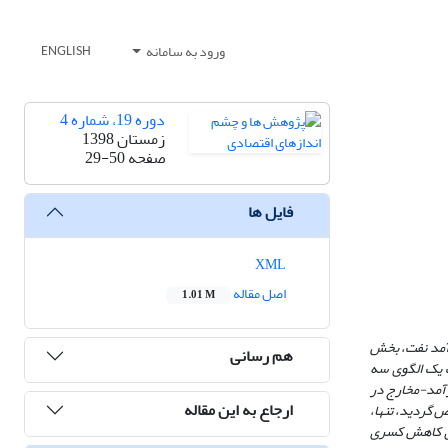
ورود به سامانه
ENGLISH
دوره 19، شماره 4
زمستان 1398
صفحه
29-50
فایل ها
XML
اصل مقاله
1.01 M
رآمد نفت، بخش
هم رسانی
ب یک الگوی سه
. نتایج، حکایت از تأیید فرضیه درآمد-مخارج در
ارجاع به این مقاله
ص گردید، تنها،
رای کاهش کسری