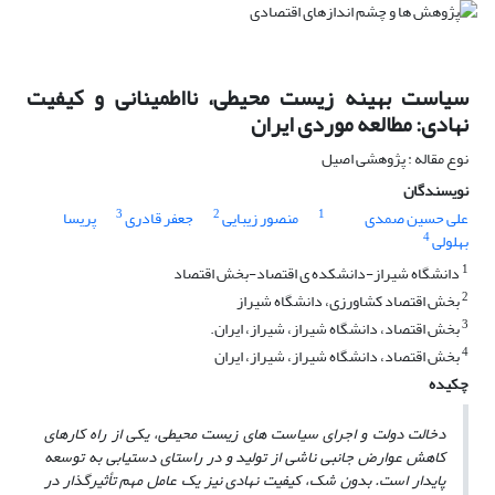
سیاست بهینه زیست محیطی، نااطمینانی و کیفیت
نهادی: مطالعه موردی ایران
نوع مقاله : پژوهشی اصیل
نویسندگان
3
2
1
علی حسین صمدی
منصور زیبایی
جعفر قادری
پریسا
4
بهلولی
1
دانشگاه شیراز-دانشکده ی اقتصاد-بخش اقتصاد
2
بخش اقتصاد کشاورزی، دانشگاه شیراز
3
بخش اقتصاد، دانشگاه شیراز، شیراز، ایران.
4
بخش اقتصاد، دانشگاه شیراز، شیراز، ایران
چکیده
دخالت دولت و اجرای سیاست
های زیست
محیطی، یکی از راه کارهای
کاهش عوارض جانبی ناشی از تولید و در راستای دستیابی به توسعه
پایدار است. بدون شک، کیفیت نهادی نیز یک عامل مهم تأثیرگذار در