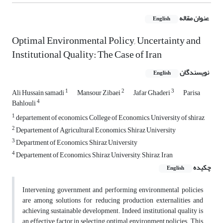
عنوان مقاله
English
Optimal Environmental Policy, Uncertainty and
Institutional Quality: The Case of Iran
نویسندگان
English
1
2
3
Ali Hussain samadi
Mansour Zibaei
Jafar Ghaderi
Parisa
4
Bahlouli
1
departement of economics, College of Economics, University of shiraz
2
Departement of Agricultural Economics, Shiraz University
3
Department of Economics, Shiraz University
4
Departement of Economics, Shiraz University, Shiraz, Iran
چکیده
English
Intervening government and performing environmental policies
are among solutions for reducing production externalities and
achieving sustainable development. Indeed, institutional quality is
an effective factor in selecting optimal environment policies. This