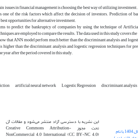
in issues in financial management is choosing the best way of utilizing investment. I
 one of the risk factors which affect the decision of investors. Prediction of ba
 best opportunities for alternative investment.
ims to predict the bankruptcy of companies by using the technique of Artific
chniques are employed to compare the results. The data used in this study covers th
how that ANN model perfom much better than the discriminant analysis and logestic
higher than the discriminant analysis and logestic regression techniques for pre
e year after the period covered in this study.
iction
artificial neural network
Logestic Regression
discriminant analysis
این نشریه با دسترسی آزاد منتشر می‌شود و مقالات آن
تحت مجوز Creative Commons Attribution-
بارگذاری فایل کلی مقالات فصل پاییز سال 1404 با نام
NonCommercial 4.0 International (CC BY-NC 4.0)
زهای اقتصادی)