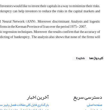
nvestors would like to invest their capitals in a way to minimize their risks.
nkruptcy can help investors to reduce the risks in the capital markets and
ial Neural Network (ANN). Moreover, discriminant Analysis and logestic
e firms in the Kerman Province of Iran over the period 1975- 2007.
 regression techniques. Moreover, the results confirm that the accuracy of
dicting of bankruptcy. The analysis also shows that none of the firms will
کلیدواژه‌ها
English
دسترسی سریع
آخرین اخبار
صفحه اصلی
درباره نشریه
جدید فصلنامه (پژوهش ها و چشم اندا