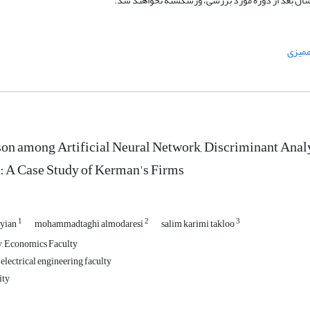
ممیزی
n among Artificial Neural Network, Discriminant Analy
: A Case Study of Kerman's Firms
1
2
3
yian
mohammadtaghi almodaresi
salim karimi takloo
y, Economics Faculty
 electrical engineering faculty
ity