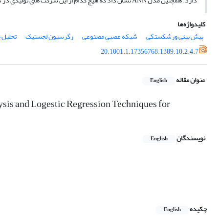
دارد. همچنین مدل ANN نشان داد که هیچ کدام از این شرکت های تولیدی در سال بعد از دوره مورد بررسی، ورشکسته نخواهند شد.
کلیدواژه‌ها
پیش بینی ورشکستگی
شبکه عصبیِ مصنوعی
رگرسیون لجستیک
تحلیل 
20.1001.1.17356768.1389.10.2.4.7
عنوان مقاله
English
sis and Logestic Regression Techniques for
نویسندگان
English
چکیده
English