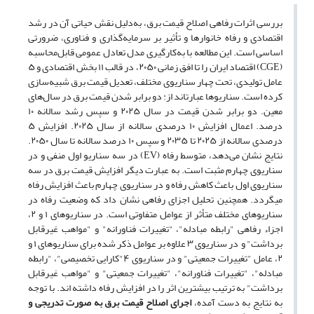
بررسی اثرات رفاهی اصلاح قیمت برق، به‌دلیل نقش حیاتی آن در رشد
اقتصادی و رفاه خانوارها و تأثیر بر سرمایه‌گذاری و فناوری، ضرورتی
اساسی است. این مطالعه با به‌کارگیری مدل تعادل عمومی قابل‌محاسبه
(
CGE
) اقتصاد ایران را تا افق زمانی ۲۰۵۰، در قالب ۱۱ بخش اقتصادی و ۵
عامل تولیدی، تحت چهار سناریوی مختلف، تعدیل قیمت برق شبیه‌سازی
کرده است. سناریوها عبارت­اند از: دو برابر شدن قیمت برق در سال‌های
معین. دو برابر شدن قیمت در سال ۲۰۲۵ و سپس رشد سالانه ۱۰
درصد. اعمال افزایش ۱۰ درصدی سالانه از سال ۲۰۲۵. افزایش ۵
درصدی سالانه از ۲۰۲۵ تا ۲۰۳۵ و سپس ۱۰ درصد سالانه تا سال ۲۰۵۰.
نتایج نشان می‌دهد،
متوسط رفاه (
EV
) در سه سناریو اول منفی و در
سناریوی چهارم مثبت است. به عبارت دیگر افزایش قیمت برق در سه
سناریوی اول باعث کاهش رفاه و در سناریوی چهارم باعث افزایش رفاه
می­گردد.
همچنین
تحلیل اجزای رفاهی نشان داد که وضعیت رفاه در
سناریوهای مختلف متأثر از عوامل متفاوتی است.
در سناریوهای
۱
و
۲،
اجزاء رفاهی
"رابطه مبادله"، "تغییرات فناورانه" و "مواهب غیرقابل
برداشت"
و
در سناریوی
۳
علاوه بر عوامل ذکر شده برای سناریوهای
۱
و
۲
، عامل "تغییرات جمعیتی" و در سناریوی
۴
"کارایی تخصیصی"، "رابطه
مبادله"، "تغییرات فناورانه"، "تغییرات جمعیتی" و "مواهب غیرقابل
برداشت"
به ترتیب بیشترین اثر را در افزایش رفاه داشته اند.
با توجه
به نتایج به دست آمده،
اجرای اصلاح قیمت برق به صورت تدریجی و