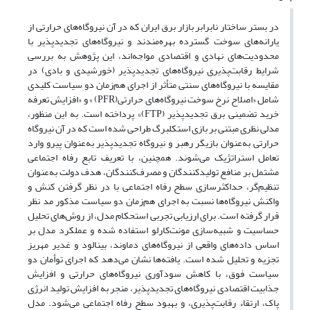
در بستر ساختار نابرابر بازار برق ایران که در آن نیروگاه‌های حرارتی از
یارانه‌های سوخت گسترده بهره‌مندند و نیروگاه‌های تجدیدپذیر با
محدودیت‌های نهادی و اقتصادی مواجه‌اند، این پژوهش به بررسی
شرایط رقابت‌پذیری نیروگاه‌های تجدیدپذیر (خورشیدی و بادی) در
مقایسه با نیروگاه‌های سنتی متأثر از اجرای هم‌زمان دو سیاست کلیدی
شامل «اصلاح نرخ سوخت نیروگاه‌های حرارتی(
PFR
) » و «افزایش تعرفه
خرید تضمینی برق تجدیدپذیر (
FTP
)» پرداخته است. به این منظور،
مدلی نظری مبتنی بر بازی استکلبرگ طراحی شده است که در آن نیروگاه
حرارتی به‌عنوان بازیگر رهبر و نیروگاه تجدیدپذیر به‌عنوان پیرو وارد
تعامل استراتژیک می‌شوند. همچنین، با تعریف تابع رفاه اجتماعی
مشتمل بر منافع تولیدکنندگان و مصرف‌کنندگان، هدف دولت به‌عنوان
تنظیم‌گر، حداکثرسازی سطح رفاه اجتماعی با در نظر گرفتن کنش و
واکنش نیروگاه‌ها نسبت به اجرای هم‌زمان دو سیاست مذکور مد نظر
قرار گرفته است. برای ارزیابی تجربی
استحکام
مدل، از روش‌های تحلیل
حساسیت و شبیه‌سازی مونت‌کارلو استفاده شده و عملکرد مدل بر
اساس داده‌های واقعی از نیروگاه‌های دماوند، بینالود و غدیر مهریز
تجزیه و تحلیل شده است. یافته‌ها نشان می‌دهد که اجرای توأمان دو
سیاست فوق، با کاهش سودآوری نیروگاه‌های حرارتی و افزایش
جذابیت اقتصادی نیروگاه‌های تجدیدپذیر، منجر به افزایش تولید انرژی
پاک، ارتقاء رقابت‌پذیری، و بهبود سطح رفاه اجتماعی می‌شود. مدل