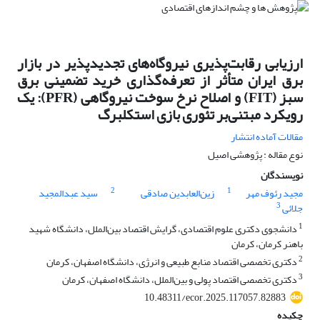
ارزیابی رقابت‌پذیری نیروگاه‌های تجدیدپذیر در بازار
برق ایران متأثر از تعرفه‌گذاری خرید تضمینی برق
سبز (FIT) و اصلاح نرخ سوخت نیروگاهی (PFR): یک
رویکرد مبتنی‌بر تئوری بازی استکلبرگ
مقالات آماده انتشار
نوع مقاله : پژوهشی اصیل
نویسندگان
2
1
مجید رئوف مهر
زین‌العابدین صادقی
سید عبدالمجید
3
جلائی
1
دانشجوی دکتری علوم اقتصادی، گرایش اقتصاد بین‌الملل، دانشگاه شهید
باهنر کرمان، کرمان
2
دکتری تخصصی اقتصاد منابع طبیعی و انرژی، دانشگاه اصفهان، کرمان
3
دکتری تخصصی اقتصاد پولی و بین‌الملل، دانشگاه اصفهان، کرمان
10.48311/ecor.2025.117057.82883
چکیده