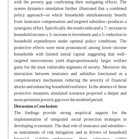
with the poverty gap, confirming their mitigating effects. The
system dynamics simulation further illustrated that a combined
policy approach—in which households simultaneously benefit
from insurance compensation and targeted subsidies—produces a
synergistic effect. Specifically, the results indicated a 7% increase in
household income, a 3% increase in investment, and a 5% reduction in
household expenditures under optimal policy conditions. The
protective effects were most pronounced among lower-income
households with limited initial capital, suggesting that well-
targeted interventions yield disproportionately larger welfare
gains for the most vulnerable segments of society. Moreover, the
interaction between insurance and subsidies functioned as a
complementary mechanism, reducing the severity of financial
shocks and enhancing household resilience. In the absence of these
protective measures, simulated scenarios projected a deeper and
more persistent poverty gap over the modeled period.
Discussion & Conclusion:
The findings provide strong empirical support for the
implementation of integrated social protection strategies in
developing economies. The dual role of insurance and subsidies—
as instruments of risk mitigation and as drivers of household
financial stability—underscores their relevance within