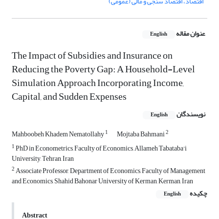
اقتصاد، اقتصاد سنجی و مالی (عمومی)
عنوان مقاله
English
The Impact of Subsidies and Insurance on
Reducing the Poverty Gap: A Household-Level
Simulation Approach Incorporating Income,
Capital, and Sudden Expenses
نویسندگان
English
1
2
Mahboobeh Khadem Nematollahy
Mojtaba Bahmani
1
PhD in Econometrics, Faculty of Economics, Allameh Tabataba'i
University, Tehran, Iran
2
Associate Professor, Department of Economics, Faculty of Management
and Economics, Shahid Bahonar University of Kerman, Kerman, Iran
چکیده
English
Abstract