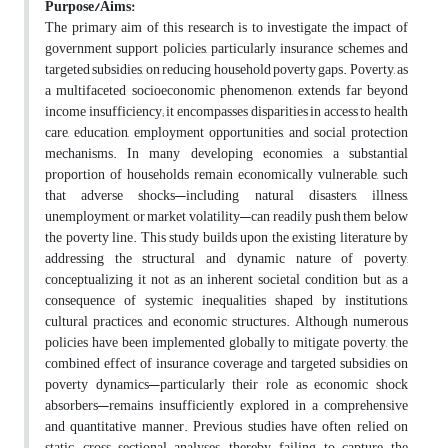
Purpose/Aims:
The primary aim of this research is to investigate the impact of
government support policies, particularly insurance schemes and
targeted subsidies, on reducing household poverty gaps. Poverty, as
a multifaceted socioeconomic phenomenon, extends far beyond
income insufficiency; it encompasses disparities in access to health
care, education, employment opportunities, and social protection
mechanisms. In many developing economies, a substantial
proportion of households remain economically vulnerable, such
that adverse shocks—including natural disasters, illness,
unemployment, or market volatility—can readily push them below
the poverty line. This study builds upon the existing literature by
addressing the structural and dynamic nature of poverty,
conceptualizing it not as an inherent societal condition but as a
consequence of systemic inequalities shaped by institutions,
cultural practices, and economic structures. Although numerous
policies have been implemented globally to mitigate poverty, the
combined effect of insurance coverage and targeted subsidies on
poverty dynamics—particularly their role as economic shock
absorbers—remains insufficiently explored in a comprehensive
and quantitative manner. Previous studies have often relied on
static, cross-sectional analyses, thereby failing to capture the