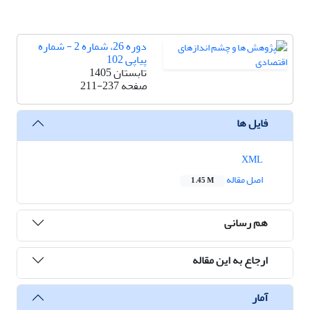
دوره 26، شماره 2 - شماره
پیاپی 102
تابستان 1405
صفحه
211-237
فایل ها
XML
اصل مقاله
1.45 M
هم رسانی
ارجاع به این مقاله
آمار