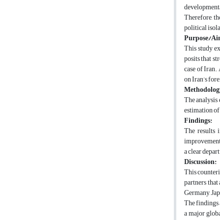
developmental
Therefore, th
political iso
Purpose/Ai
This study e
posits that st
case of Iran.
on Iran’s fore
Methodolog
The analysis
estimation of
Findings:
The results i
improvements 
a clear depar
Discussion:
This counteri
partners that
Germany, Japa
The findings 
a major globa