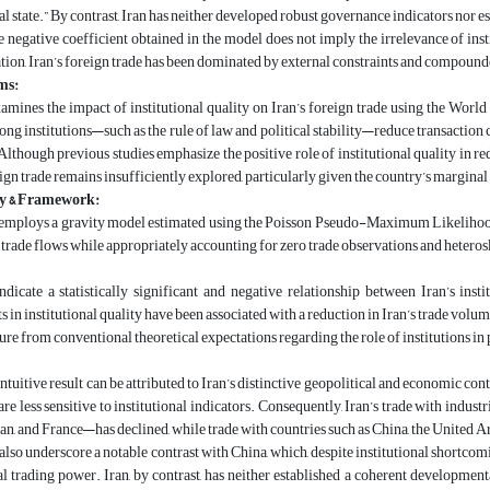
 state.” By contrast, Iran has neither developed robust governance indicators nor est
e negative coefficient obtained in the model does not imply the irrelevance of insti
lation, Iran’s foreign trade has been dominated by external constraints and compoun
ms:
xamines the impact of institutional quality on Iran’s foreign trade using the W
rong institutions—such as the rule of law and political stability—reduce transaction c
 Although previous studies emphasize the positive role of institutional quality in r
ign trade remains insufficiently explored, particularly given the country’s marginal 
y & Framework:
 employs a gravity model estimated using the Poisson Pseudo-Maximum Likelihoo
 trade flows while appropriately accounting for zero trade observations and heteros
ndicate a statistically significant and negative relationship between Iran’s inst
in institutional quality have been associated with a reduction in Iran’s trade volum
ture from conventional theoretical expectations regarding the role of institutions in
ntuitive result can be attributed to Iran’s distinctive geopolitical and economic con
 are less sensitive to institutional indicators. Consequently, Iran’s trade with indu
n, and France—has declined, while trade with countries such as China, the United 
also underscore a notable contrast with China, which, despite institutional shortco
l trading power. Iran, by contrast, has neither established a coherent developmen