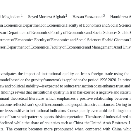
1
2
3
mi Moghadam
Seyed Morteza Afghah
Hassan Farazmand
Hamidreza A
n Economics, Department of Economics , Faculty of Economics and Social Science
ssor, Department of Economics, Faculty of Economics and Social Sciences, Shahid
rtment of Economics, Faculty of Economics and Social Sciences, Shahid Chamran U
ssor, Department of Economics, Faculty of Economics and Management, Azad Univers
nvestigates the impact of institutional quality on Iran’s foreign trade using 
odel based on the gravity framework is applied to the period 1996–2020. In princip
 law and political stability—is expected to reduce transaction costs, enhance trust, a
findings reveal that institutional quality in Iran has exerted a negative and statist
nant theoretical literature, which emphasizes a positive relationship between in
tcome reflects Iran’s specific economic and geopolitical circumstances. Owing to i
are less sensitive to institutional indicators. Consequently, even amid declining dome
n of Iran’s trade pattern supports this interpretation. The share of industrialize
eclined, while the share of countries such as China, the United Arab Emirates (U
lts. The contrast becomes more pronounced when compared with China, which, d