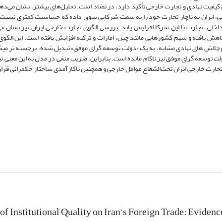
ان کیفیت نهادی و تجارت خارجی تأکید دارد، در تضاد است
.
تحلیل‌های بیشتر، نشان می‌دهد
، ایران به نا
چار تجارت خود را به سمت شرکایی سوق داده که حساسیت کمتری نسبت
لی، تجارت با این شرکا افزایش یابد
.
بررسی الگوی تجارت خارجی ایران نیز نشان م
کاهش یافته و سهم کشورهایی مانند چین، امارات و ترکیه افزایش یافته است
.
این الگو
 چالش­ های نهادی مشابه، به یک «دولت توسعه­ گرای موفق» تبدیل شده، برجسته تر می­ش
ولت توسعه­ گرای موفق نیز ناکام مانده است. ب
نابراین، ضریب منفی در مدل به این معنی 
تجارت خارجی ایران تحت‌الشعاع عوامل خارجی و همچنین ناکارآمدی ساختار حکمرانی قرا
of Institutional Quality on Iran’s Foreign Trade: Eviden