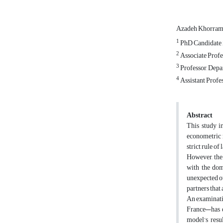
Azadeh Khorra
1
PhD Candidate i
2
Associate Profe
3
Professor, Depa
4
Assistant Profe
Abstract
This study i
econometric m
strict rule of
However, the 
with the domi
unexpected ou
partners that 
An examinatio
France—has d
model’s resu