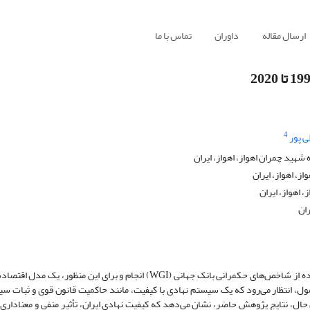
ارسال مقاله
داوران
تماس با ما
4
 پور
هید چمران اهواز، اهواز، ایران
ز، اهواز، ایران
 اهواز، ایران
ان
ده از شاخص‌های حکمرانی بانک جهانی
(WGI)
انجام و
برای این منظور، یک مدل اقتصاد
ل، انتظار می‌رود که یک
سیستم نهادی با کیفیت، مانند حاکمیت قانون قوی و ثبات سی
ن­ حال، نتایج پژوهش حاضر، نشان می‌دهد که کیفیت نهادی ایران، تأثیر منفی و معنادار