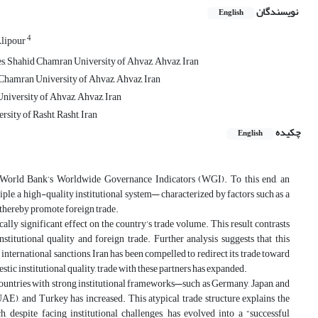
نویسندگان
English
4
lipour
s, Shahid Chamran University of Ahvaz, Ahvaz, Iran
 Chamran University of Ahvaz, Ahvaz, Iran
niversity of Ahvaz, Ahvaz, Iran
ity of Rasht, Rasht, Iran
چکیده
English
the World Bank’s Worldwide Governance Indicators (WGI). To this end, an
le, a high-quality institutional system— characterized by factors such as a
nd thereby promote foreign trade.
ically significant effect on the country’s trade volume. This result contrasts
stitutional quality and foreign trade. Further analysis suggests that this
nternational sanctions, Iran has been compelled to redirect its trade toward
stic institutional quality, trade with these partners has expanded.
d countries with strong institutional frameworks—such as Germany, Japan, and
AE), and Turkey has increased. This atypical trade structure explains the
espite facing institutional challenges, has evolved into a “successful