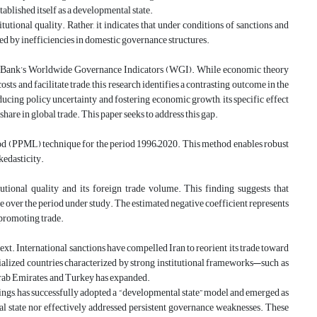
ablished itself as a developmental state.
tutional quality. Rather, it indicates that under conditions of sanctions and
ded by inefficiencies in domestic governance structures.
orld Bank’s Worldwide Governance Indicators (WGI). While economic theory
osts and facilitate trade, this research identifies a contrasting outcome in the
educing policy uncertainty and fostering economic growth, its specific effect
share in global trade. This paper seeks to address this gap.
d (PPML) technique for the period 1996–2020. This method enables robust
kedasticity.
itutional quality and its foreign trade volume. This finding suggests that
e over the period under study. The estimated negative coefficient represents
 promoting trade.
text. International sanctions have compelled Iran to reorient its trade toward
strialized countries characterized by strong institutional frameworks—such as
Arab Emirates, and Turkey has expanded.
mings, has successfully adopted a “developmental state” model and emerged as
tal state nor effectively addressed persistent governance weaknesses. These