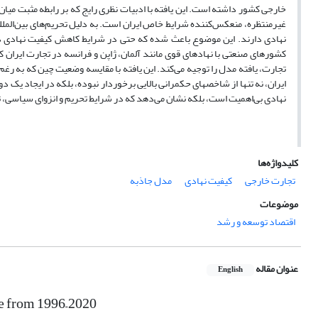
خارجی کشور داشته است
.
این یافته با ادبیات نظری رایج که بر رابطه مثبت می
غیرمنتظره، منعکس‌کننده شرایط خاص ایران است
.
به­ دلیل تحریم‌های بین‌المللی
نهادی دارند
.
این موضوع باعث شده که حتی در شرایط کاهش کیفیت نهادی داخ
کشورهای صنعتی با نهادهای قوی مانند آلمان، ژاپن و فرانسه در تجارت ایران 
تجارت، یافته مدل را توجیه می‌کند
.
این یافته با مقایسه وضعیت چین که به­ رغم
ایران، نه ­تنها از شاخص­های حکمرانی بالایی برخوردار نبوده، بلکه در ایجاد یک د
نهادی بی‌اهمیت است، بلکه نشان می‌دهد که در شرایط تحریم و انزوای سیاسی، 
کلیدواژه‌ها
تجارت خارجی
کیفیت نهادی
مدل جاذبه
موضوعات
اقتصاد توسعه و رشد
عنوان مقاله
English
ce from 1996–2020