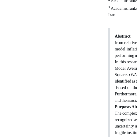
Academic rank: 
3
Academic rank: 
Iran
Abstract
from relative
model inflat
performing m
In this rese
Model Avera
Squares (WAL
identified as 
.
Based on the
Furthermore, 
and then soci
Purpose/Ai
The complex a
recognized as
uncertainty,
fragile insti