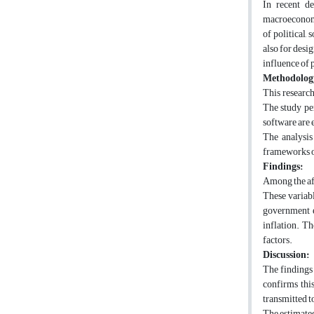
In recent de
macroeconomic
of political,
also for desi
influence of 
Methodolog
This research
The study pe
software are 
The analysis
frameworks o
Findings:
Among the afo
These variable
government e
inflation. Th
factors.
Discussion:
The findings 
confirms thi
transmitted t
The estimated