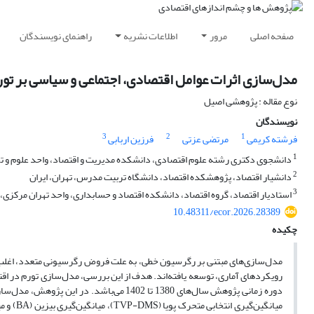
صفحه اصلی
مرور
اطلاعات نشریه
راهنمای نویسندگان
مدل‌سازی اثرات عوامل اقتصادی، اجتماعی و سیاسی بر تور
نوع مقاله : پژوهشی اصیل
نویسندگان
3
2
1
فرشته کریمی
مرتضی عزتی
فرزین اربابی
1
دانشجوی دکتری رشته علوم اقتصادی، دانشکده مدیریت و اقتصاد، واحد علوم و تحقی
2
دانشیار اقتصاد، پژوهشکده اقتصاد، دانشگاه تربیت مدرس، تهران، ایران
3
استادیار اقتصاد، گروه اقتصاد، دانشکده اقتصاد و حسابداری، واحد تهران مرکزی، د
10.48311/ecor.2026.28389
چکیده
مدل‌سازی‌های مبتنی بر رگرسیون خطی، به علت فروض رگرسیونی متعدد، اغلب با 
رویکردهای آماری، توسعه یافته‌اند. هدف از این بررسی، مدل‌سازی تورم در اقت
دوره زمانی
پژوهش
سال‌های 1380 تا 1402 می‌باشد. در این پژوهش، مدل‌سازی با وارد کردن 43 متغیر مؤثر بر تورم در 4 دسته مدل‌های میانگین‌گیری متحرک پویا (
میانگین‌گیری انتخابی متحرک پویا (
TVP-DMS
)، میانگین‌گیری بیزین (
BA
) و م