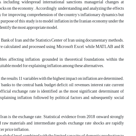
, including widespread international sanctions, managerial changes at
hocks on the economy. Accordingly, understanding and analyzing the effects
 only for improving comprehension of the country’s inflationary dynamics but
purpose of this study is to model inflation in the Iranian economy under the
identify the most appropriate model.
ral Bank of Iran and the Statistics Center of Iran using documentary methods.
s are calculated and processed using Microsoft Excel, while MATLAB and R
es affecting inflation, grounded in theoretical foundations, within the
ble model for explaining inflation among these alternatives.
e results, 11 variables with the highest impact on inflation are determined.
banks to the central bank, budget deficit, oil revenues, interest rate, current
ficial exchange rate is identified as the most significant determinant of
xplaining inflation, followed by political factors and, subsequently, social
n Iran is the exchange rate. Statistical evidence from 2018 onward strongly
 raw materials and intermediate goods, exchange rate shocks are rapidly
er price inflation
.
he global level, combined with the limited capacity of domestic production to