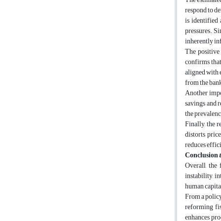
respond to de
is identified
pressures. Si
inherently in
The positive
confirms that
aligned with 
from the bank
Another impor
savings and r
the prevalence
Finally, the 
distorts pric
reduces effic
Conclusion &
Overall, the 
instability, 
human capital 
From a policy
reforming fis
enhances pro