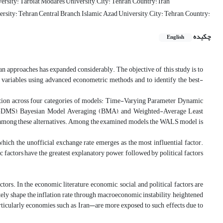
rsity: Tarbiat Modares University, City: Tehran, Country: Iran
rsity: Tehran Central Branch, Islamic Azad University, City: Tehran, Country:
چکیده
English
ian approaches has expanded considerably. The objective of this study is to
ic variables using advanced econometric methods and to identify the best-
nflation across four categories of models: Time-Varying Parameter Dynamic
MS), Bayesian Model Averaging (BMA), and Weighted-Average Least
n among these alternatives. Among the examined models, the WALS model is
 which the unofficial exchange rate emerges as the most influential factor.
c factors have the greatest explanatory power, followed by political factors
rs. In the economic literature, economic, social, and political factors are
tely shape the inflation rate through macroeconomic instability, heightened
ticularly economies such as Iran—are more exposed to such effects due to