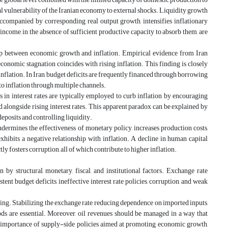
al vulnerability of the Iranian economy to external shocks. Liquidity growth
 accompanied by corresponding real output growth, intensifies inflationary
l income, in the absence of sufficient productive capacity to absorb them, are
ship between economic growth and inflation. Empirical evidence from Iran
conomic stagnation coincides with rising inflation. This finding is closely
 inflation. In Iran, budget deficits are frequently financed through borrowing
to inflation through multiple channels
.
es in interest rates are typically employed to curb inflation by encouraging
ed alongside rising interest rates. This apparent paradox can be explained by
 deposits and controlling liquidity
.
undermines the effectiveness of monetary policy, increases production costs,
xhibits a negative relationship with inflation. A decline in human capital
ly fosters corruption, all of which contribute to higher inflation
.
by structural, monetary, fiscal, and institutional factors. Exchange rate
stent budget deficits, ineffective interest rate policies, corruption, and weak
ing. Stabilizing the exchange rate, reducing dependence on imported inputs,
hods are essential. Moreover, oil revenues should be managed in a way that
 importance of supply-side policies aimed at promoting economic growth,