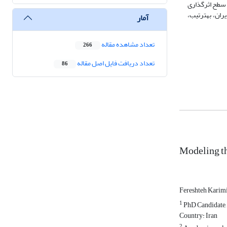
ن سطح اثرگذاری
ترین عامل مؤثر بر تورم شناسایی شد. همچنین نتایج نشان می‌دهد، در مدل تورم اقتصاد ایران، به‎ترتیب،
آمار
تعداد مشاهده مقاله
266
تعداد دریافت فایل اصل مقاله
86
Modeling th
Fereshteh Karim
1
PhD Candidate, 
Country: Iran
2