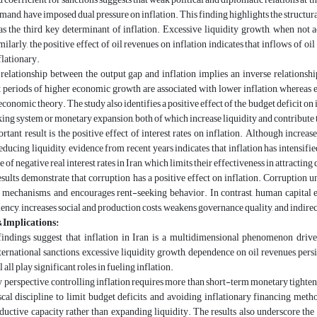
mand, have imposed dual pressure on inflation. This finding highlights the structur
 as the third key determinant of inflation. Excessive liquidity growth, when not
milarly, the positive effect of oil revenues on inflation indicates that inflows of oi
flationary
.
 relationship between the output gap and inflation implies an inverse relation
 periods of higher economic growth are associated with lower inflation, whereas e
economic theory. The study also identifies a positive effect of the budget deficit on
ing system or monetary expansion, both of which increase liquidity and contribute 
tant result is the positive effect of interest rates on inflation. Although increas
educing liquidity, evidence from recent years indicates that inflation has intensifi
 of negative real interest rates in Iran, which limits their effectiveness in attracting
results demonstrate that corruption has a positive effect on inflation. Corruption 
e mechanisms, and encourages rent-seeking behavior. In contrast, human capital e
iency, increases social and production costs, weakens governance quality, and indirect
 Implications:
findings suggest that inflation in Iran is a multidimensional phenomenon driven 
international sanctions, excessive liquidity growth, dependence on oil revenues, persi
all play significant roles in fueling inflation
.
 perspective, controlling inflation requires more than short-term monetary tighten
cal discipline to limit budget deficits, and avoiding inflationary financing met
ductive capacity rather than expanding liquidity
.
The results also underscore the