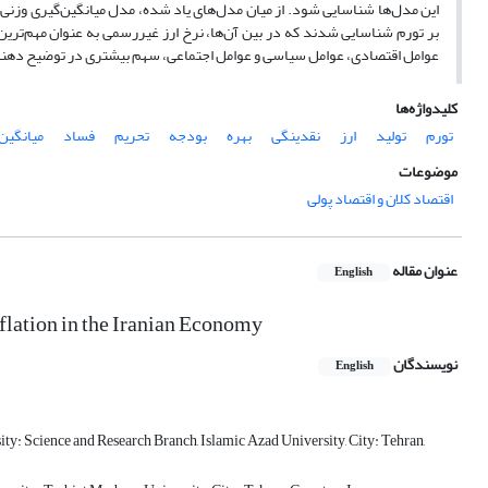
این مدل‌ها شناسایی شود. از میان مدل‌های یاد شده، مدل میانگین‌گیری وزنی
بر تورم شناسایی شدند که در بین آن‌ها، نرخ ارز غیررسمی به عنوان مهم
عوامل اقتصادی، عوامل سیاسی و عوامل اجتماعی، سهم بیشتری در توضیح دهن
کلیدواژه‌ها
تورم
تولید
ارز
نقدینگی
بهره
بودجه
تحریم
فساد
میانگین‌
موضوعات
اقتصاد کلان و اقتصاد پولی
عنوان مقاله
English
nflation in the Iranian Economy
نویسندگان
English
y: Science and Research Branch, Islamic Azad University, City: Tehran,