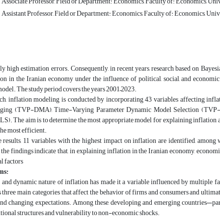
Associate Professor, Field or Department: Economics, Faculty of: Economics, Unive
Assistant Professor, Field or Department: Economics, Faculty of: Economics, Unive
ly high estimation errors. Consequently, in recent years, research based on Bayes
ion in the Iranian economy under the influence of political, social, and econom
odel. The study period covers the years 2001–2023
.
arch, inflation modeling is conducted by incorporating 43 variables affecting i
ging (TVP-DMA), Time-Varying Parameter Dynamic Model Selection (TVP-D
S). The aim is to determine the most appropriate model for explaining inflatio
the most efficient
.
 results, 11 variables with the highest impact on inflation are identified, among
the findings indicate that, in explaining inflation in the Iranian economy, economi
al factors
ms:
nd dynamic nature of inflation has made it a variable influenced by multiple facto
 three main categories that affect the behavior of firms and consumers and ultima
 and changing expectations. Among these, developing and emerging countries—par
tutional structures and vulnerability to non-economic shocks.