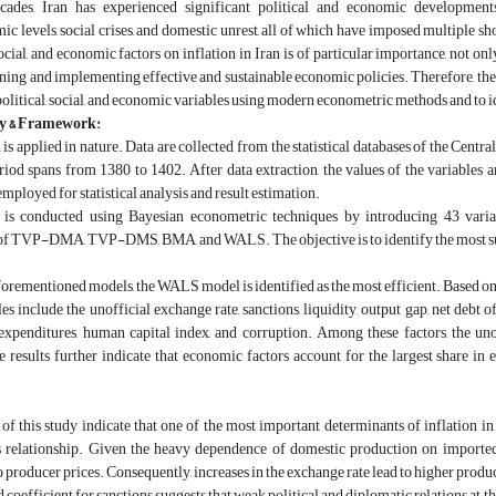
cades, Iran has experienced significant political and economic developments
 levels, social crises, and domestic unrest, all of which have imposed multiple s
 social, and economic factors on inflation in Iran is of particular importance, not
gning and implementing effective and sustainable economic policies. Therefore, the 
political, social, and economic variables using modern econometric methods and to 
y & Framework:
 is applied in nature. Data are collected from the statistical databases of the Cent
riod spans from 1380 to 1402. After data extraction, the values of the variable
employed for statistical analysis and result estimation.
 is conducted using Bayesian econometric techniques by introducing 43 variabl
f TVP-DMA, TVP-DMS, BMA, and WALS. The objective is to identify the most suita
rementioned models, the WALS model is identified as the most efficient. Based on th
s include the unofficial exchange rate, sanctions, liquidity, output gap, net debt of 
xpenditures, human capital index, and corruption. Among these factors, the unof
e results further indicate that economic factors account for the largest share in e
of this study indicate that one of the most important determinants of inflation i
s relationship. Given the heavy dependence of domestic production on imported
o producer prices. Consequently, increases in the exchange rate lead to higher produc
 coefficient for sanctions suggests that weak political and diplomatic relations at t