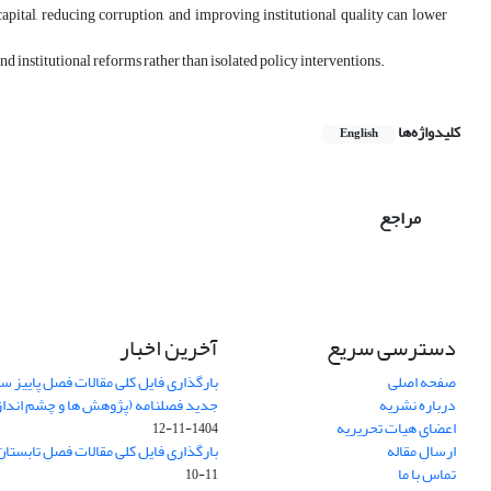
ital, reducing corruption, and improving institutional quality can lower
nd institutional reforms rather than isolated policy interventions.
کلیدواژه‌ها
English
مراجع
دسترسی سریع
آخرین اخبار
صفحه اصلی
درباره نشریه
جدید فصلنامه (پژوهش ها و چشم اندا
اعضای هیات تحریریه
1404-11-12
ارسال مقاله
بارگذاری فایل کلی مقالات فصل تابستان سا
تماس با ما
11-10