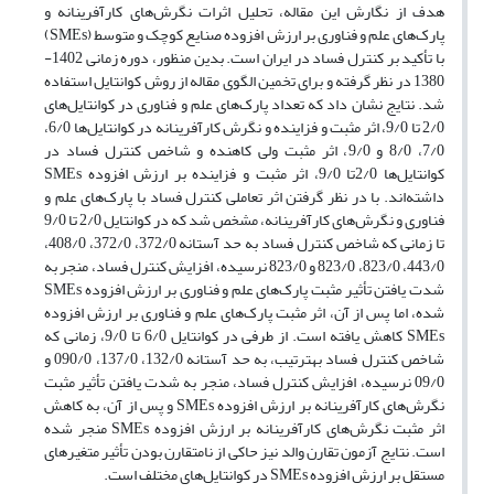
هدف از نگارش این مقاله، تحلیل اثرات نگرش‌های کارآفرینانه و
پارک‌های علم‌ و ‌فناوری بر ارزش افزوده صنایع کوچک و متوسط (
SMEs
)
با تأکید بر کنترل فساد در ایران است. بدین منظور، دوره زمانی 1402-
1380 در نظر گرفته و برای تخمین الگوی مقاله از روش کوانتایل استفاده
شد. نتایج نشان داد که تعداد پارک‌های علم و فناوری در کوانتایل‌های
2/0 تا 9/0، اثر مثبت و فزاینده و نگرش کارآفرینانه در کوانتایل‌ها 6/0،
7/0، 8/0 و 9/0، اثر مثبت ولی کاهنده و شاخص کنترل فساد در
کوانتایل‌ها 2/0تا 9/0، اثر مثبت و فزاینده بر ارزش افزوده
SMEs
داشته‌اند. با در نظر گرفتن اثر تعاملی کنترل فساد با پارک‌های علم و
فناوری و نگرش‌های کارآفرینانه، مشخص شد که در کوانتایل 2/0 تا 9/0
تا زمانی که شاخص کنترل فساد به حد آستانه 372/0، 372/0، 408/0،
443/0، 823/0، 823/0 و 823/0 نرسیده، افزایش کنترل فساد، منجر به
شدت یافتن تأثیر مثبت پارک‌های علم و فناوری بر ارزش افزوده
SMEs
شده، اما پس از آن، اثر مثبت پارک‌های علم و فناوری بر ارزش افزوده
SMEs
کاهش یافته ‌است. از طرفی در کوانتایل 6/0 تا 9/0، زمانی که
شاخص کنترل فساد به‎ترتیب، به حد آستانه 132/0، 137/0، 090/0 و
09/0 نرسیده، افزایش کنترل فساد، منجر به شدت یافتن تأثیر مثبت
نگرش‌های کارآفرینانه بر ارزش افزوده
SMEs
و پس از آن، به کاهش
اثر مثبت نگرش‌های کارآفرینانه بر ارزش افزوده
SMEs
منجر شده
است. نتایج آزمون تقارن والد نیز حاکی از نامتقارن بودن تأثیر متغیرهای
مستقل بر ارزش افزوده
SMEs
در کوانتایل‌های مختلف است.