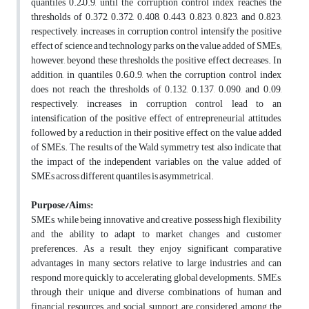
quantiles 0.2–0.9, until the corruption control index reaches the
thresholds of 0.372, 0.372, 0.408, 0.443, 0.823, 0.823, and 0.823,
respectively, increases in corruption control intensify the positive
effect of science and technology parks on the value added of SMEs;
however, beyond these thresholds, the positive effect decreases. In
addition, in quantiles 0.6–0.9, when the corruption control index
does not reach the thresholds of 0.132, 0.137, 0.090, and 0.09,
respectively, increases in corruption control lead to an
intensification of the positive effect of entrepreneurial attitudes,
followed by a reduction in their positive effect on the value added
of SMEs. The results of the Wald symmetry test also indicate that
the impact of the independent variables on the value added of
SMEs across different quantiles is asymmetrical.
Purpose/Aims:
SMEs, while being innovative and creative, possess high flexibility
and the ability to adapt to market changes and customer
preferences. As a result, they enjoy significant comparative
advantages in many sectors relative to large industries and can
respond more quickly to accelerating global developments
.
SMEs,
through their unique and diverse combinations of human and
financial resources and social support, are considered among the