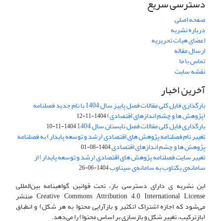
دسترسی سریع
صفحه اصلی
درباره نشریه
اعضای هیات تحریریه
ارسال مقاله
تماس با ما
نقشه سایت
آخرین اخبار
بارگذاری فایل کلی مقالات فصل پاییز سال 1404 با نام جدید فصلنامه
(پژوهش ها و چشم اندازهای اقتصادی)
1404-11-12
بارگذاری فایل کلی مقالات فصل تابستان سال 1404
1404-11-10
تغییر نام فصلنامه پژوهش های اقتصادی (رشد و توسعه پایدار) به فصلنامه
پژوهش ها و چشم اندازهای اقتصادی
1404-08-01
تغییر سایت فصلنامه پژوهش های اقتصادی (رشد و توسعه پایدار) از
سامانه‌ی یکتاوب به سامانه‌ی سیناوب
1404-06-26
این نشریه ی دارای دسترسی باز، تحت قوانین گواهینامه بین‌المللی
Creative Commons Attribution 4.0 International License منتشر
می‌شود که اجازه اشتراک (تکثیر و بازآرایی محتوا به هر شکل) و انطباق
(بازترکیب، تغییر شکل و بازسازی بر اساس محتوا) را می‌دهد.