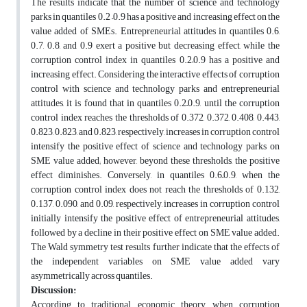
The results indicate that the number of science and technology
parks in quantiles 0.2 –0.9 has a positive and increasing effect on the
value added of SMEs. Entrepreneurial attitudes in quantiles 0.6,
0.7, 0.8, and 0.9 exert a positive but decreasing effect, while the
corruption control index in quantiles 0.2–0.9 has a positive and
increasing effect. Considering the interactive effects of corruption
control with science and technology parks and entrepreneurial
attitudes, it is found that in quantiles 0.2–0.9, until the corruption
control index reaches the thresholds of 0.372, 0.372, 0.408, 0.443,
0.823, 0.823, and 0.823, respectively, increases in corruption control
intensify the positive effect of science and technology parks on
SME value added; however, beyond these thresholds, the positive
effect diminishes. Conversely, in quantiles 0.6–0.9, when the
corruption control index does not reach the thresholds of 0.132,
0.137, 0.090, and 0.09, respectively, increases in corruption control
initially intensify the positive effect of entrepreneurial attitudes,
followed by a decline in their positive effect on SME value added.
The Wald symmetry test results further indicate that the effects of
the independent variables on SME value added vary
asymmetrically across quantiles.
Discussion:
According to traditional economic theory, when corruption