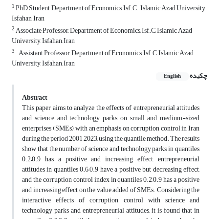
1
PhD Student, Department of Economics, Isf.C., Islamic Azad University,
Isfahan, Iran
2
Associate Professor, Department of Economics, Isf.C, Islamic Azad
University, Isfahan, Iran
3
. Assistant Professor, Department of Economics, Isf.C, Islamic Azad
University, Isfahan, Iran
چکیده
English
Abstract
This paper aims to analyze the effects of entrepreneurial attitudes
and science and technology parks on small and medium-sized
enterprises (SMEs), with an emphasis on corruption control in Iran
during the period 2001–2023, using the quantile method. The results
show that the number of science and technology parks in quantiles
0.2–0.9 has a positive and increasing effect, entrepreneurial
attitudes in quantiles 0.6–0.9 have a positive but decreasing effect,
and the corruption control index in quantiles 0.2–0.9 has a positive
and increasing effect on the value added of SMEs. Considering the
interactive effects of corruption control with science and
technology parks and entrepreneurial attitudes, it is found that in