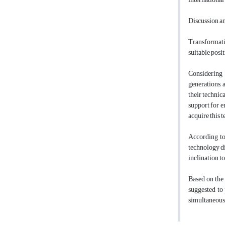
Discussion a
Transformatio
suitable posi
Considering 
generations, 
their technic
support for e
acquire this 
According to
technology di
inclination t
Based on the 
suggested to 
simultaneousl