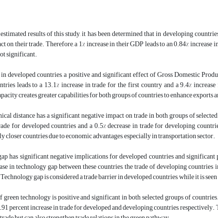
estimated results of this study, it has been determined that in developing countri
ct on their trade. Therefore, a 1% increase in their GDP leads to an 0.84% increase i
ot significant.
in developed countries, a positive and significant effect of Gross Domestic Produ
tries leads to a 13.1% increase in trade for the first country and a 9.4% increase
pacity creates greater capabilities for both groups of countries to enhance exports a
cal distance has a significant negative impact on trade in both groups of selected 
rade for developed countries and a 0.5% decrease in trade for developing countrie
y closer countries due to economic advantages, especially in transportation sector.
p has significant negative implications for developed countries and significant 
ase in technology gap between these countries, the trade of developing countries 
Technology gap is considered a trade barrier in developed countries, while it is see
 green technology is positive and significant in both selected groups of countries
.91 percent increase in trade for developed and developing countries, respectively. 
 trade but can also strengthen trade relations in the green pathway
.