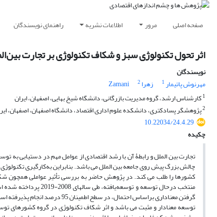
صفحه اصلی
مرور
اطلاعات نشریه
راهنمای نویسندگان
اثر تحول تکنولوژی سبز و شکاف تکنولوژی بر تجارت بین‌ا
نویسندگان
2
1
مهرنوش پاتیمار
زهرا Zamani
1
کارشناس ارشد، گروه مدیریت بازرگانی، دانشگاه شیخ بهایی، اصفهان، ایران
2
پژوهشگر پسادکتری، دانشکده علوم اداری اقتصاد، دانشگاه اصفهان، اصفهان، ایر
10.22034/24.4.29
چکیده
تجارت بین ‏الملل و رابطۀ آن با رشد اقتصادی از عوامل مهم در دستیابی به توس
چالش بزرگ پیش روی جامعه بین ‏الملل می‏ باشد. بنابراین به‌کارگیری تکنولوژ
کشورها را طلب می‏ کند. در پژوهش حاضر به بررسی تأثیر عواملی همچون شکاف
منتخب درحال توسعه و توس
گرفتن معنا‏داری براساس احتمال، در
‏توسعه معنادار و مثبت می ‏باشد و اثر شکاف تکنولوژی در گروه کشورهای تو