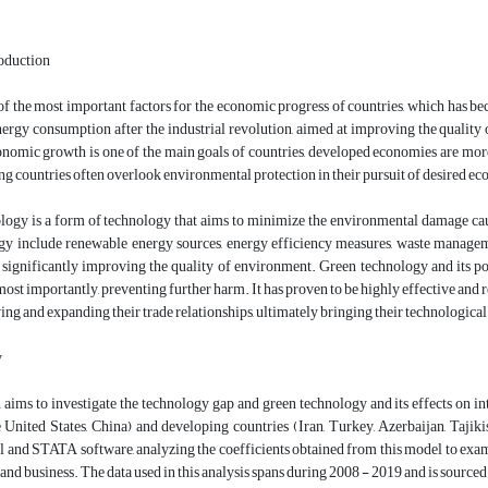
oduction
of the most important factors for the economic progress of countries, which has beco
nergy consumption after the industrial revolution, aimed at improving the quality
nomic growth is one of the main goals of countries, developed economies are mor
ng countries often overlook environmental protection in their pursuit of desired e
logy is a form of technology that aims to minimize the environmental damage ca
ogy include renewable energy sources, energy efficiency measures, waste manageme
 significantly improving the quality of environment. Green technology and its po
ost importantly, preventing further harm. It has proven to be highly effective and re
ing and expanding their trade relationships, ultimately bringing their technological 
y
 aims to investigate the technology gap and green technology and its effects on i
United States, China) and developing countries (Iran, Turkey, Azerbaijan, Tajikis
l and STATA software, analyzing the coefficients obtained from this model to ex
and business. The data used in this analysis spans during 2008 - 2019 and is sou