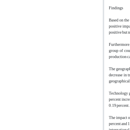
Findings
Based on the 
positive impa
positive but n
Furthermore, 
group of coun
production ca
The geographi
decrease in t
geographicall
Technology ga
percent incre
0.19 percent.
The impact of
percent and 1
international