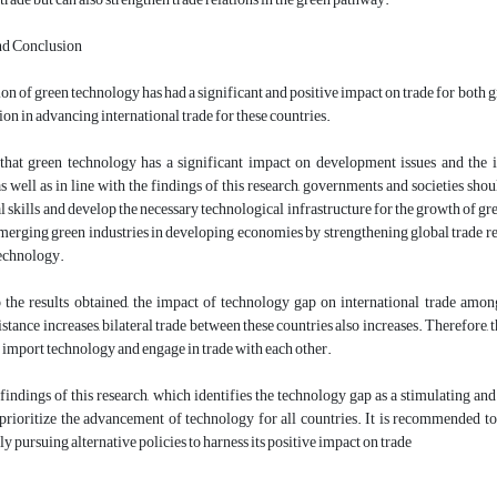
nd Conclusion
n of green technology has had a significant and positive impact on trade for both gr
tion in advancing international trade for these countries.
that green technology has a significant impact on development issues and the 
as well as in line with the findings of this research, governments and societies 
al skills and develop the necessary technological infrastructure for the growth of g
merging green industries in developing economies by strengthening global trade reg
technology.
 the results obtained, the impact of technology gap on international trade among
stance increases, bilateral trade between these countries also i
ncreases. Therefore, t
o import technology and engage in trade with each other.
findings of this research, which identifies the technology gap as a stimulating and 
prioritize the advancement of technology for all countries. It is recommended to
y pursuing alternative policies to harness its positive impact on trade