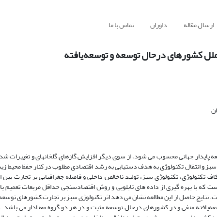
ارسال مقاله
داوران
تماس با ما
لملل کشورهای درحال توسعه و توسعه‌یافته
ان
عه پایدار جهانی محسوب می‏ شود، از سوی دیگر افزایش گازهای گلخانه‏ای و تغییرات شدی
ی سبز و انتقال تکنولوژی به هدف دستیابی به رشد اقتصادی مطلوب در کنار حفظ محیط زی
 تکنولوژی، تکنولوژی سبز، تولید ناخالص داخلی و فاصله جغرافیایی بر تجارت بین‏ 
عه‌یافته، طی سال‏های 2008-2019 پرداخته شده ‏است که با بهره ‏گیری از داده‏ های تابلویی و روش اقتصاد‏سنجی حداقل مربعات تعمی
 سطح اطمینان 95 درصد انجام پذیرفته است. نتایج حاصل از این مطالعه نشان می‏ دهد اثر تکنولوژی سبز بر تجارت کشورهای ت
سعه‌یافته منفی و در کشورهای درحال توسعه مثبت و در هر دو گروه معنادار می باشد.