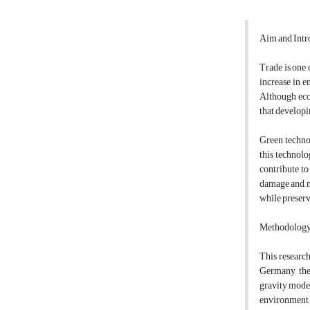
Aim and Intr
Trade is one 
increase in e
Although eco
that developi
Green techno
this technol
contribute to
damage and, m
while preserv
Methodolog
This research
Germany, the 
gravity mode
environment 