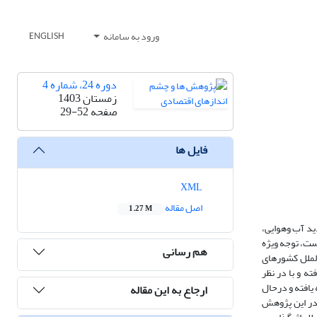
ورود به سامانه
ENGLISH
دوره 24، شماره 4
زمستان 1403
صفحه
29-52
فایل ها
XML
اصل مقاله
1.27 M
د آب‏ و‏هوایی،
ست، توجه ویژه
هم رسانی
الملل کشورهای
م‏ یافته و با در نظر
وسعه ‏یافته و درحال
ارجاع به این مقاله
 در این پژوهش