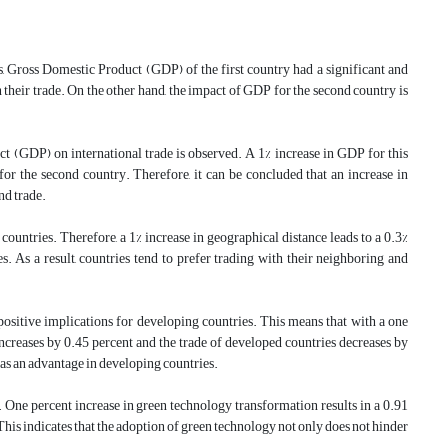
es, Gross Domestic Product (GDP) of the first country had a significant and
n their trade. On the other hand, the impact of GDP for the second country is
ct (GDP) on international trade is observed. A 1% increase in GDP for this
 for the second country. Therefore, it can be concluded that an increase in
nd trade.
countries. Therefore, a 1% increase in geographical distance leads to a 0.3%
s. As a result, countries tend to prefer trading with their neighboring and
positive implications for developing countries. This means that with a one
increases by 0.45 percent and the trade of developed countries decreases by
n as an advantage in developing countries.
. One percent increase in green technology transformation results in a 0.91
This indicates that the adoption of green technology not only does not hinder