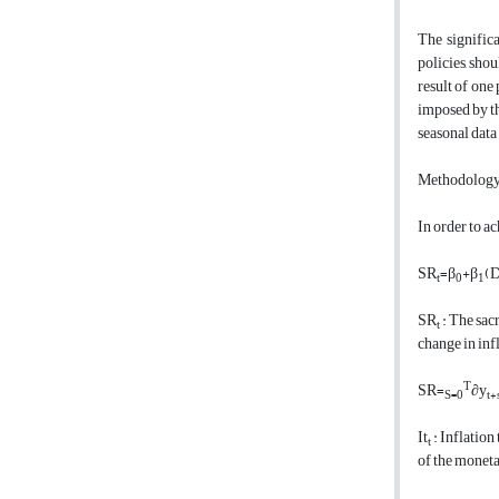
The significa
policies, sho
result of one
imposed by th
seasonal dat
Methodolog
In order to ac
SR
=
β
+
β
(
D
t
0
1
SR
: The sac
t
change in infl
T
SR=
∂y
S=0
t+
It
: Inflation
t
of the moneta