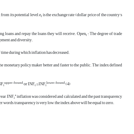
 from its potential level,
e
is the exchange rate (dollar price of the country's
t
ing loans and repay the loans they will receive.
Open
: The degree of trade
t
opment and diversity.
 of time during which inflation has decreased.
the monetary policy maker better and faster to the public. The index defined
upper-bound
lower-bound
N
F
or
INF
≤IN
F
(4)
i
t
i
*
year,
IN
F
inflation was considered and calculated and the past transparency
i
her words, transparency is very low, the index above will be equal to zero.