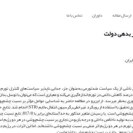
ارسال مقاله
داوران
تماس با ما
بر بدهی دولت
یران.
ی ناشی از یک سیاست ضد‌تورمی به‌عنوان جزء جدایی‏ ناپذیر سیاست‌های کنترل تورم
 درصد کاهش دائمی در تورم اندازه‌گیری می‌کند و معیاری است که می‌توان با توسل بدان
 به‌نظر می‏رسد. از این‌رو در مطالعه حاضر به شناسایی عوامل مؤثر بر نسبت چشم‌پوش
STR
) انجام شد. نتایج 
شم‌پوشی است. با رسیدن متغیر مذکور به حدآستانه‌ای برابر با
817/0، تابع نسبت
لت به تولید ناخالص داخلی و درجه بازبودن تجاری بر نسبت چشم‌پوشی در هر دو رژیم اس
رم در هر دو رژیم اثر منفی بر نسبت چشم‌پوشی داشته‌اند، اما این اثرات در رژیم 
 مثبت و معنی‌داری بر نسبت چشم‌پوشی داشته است.