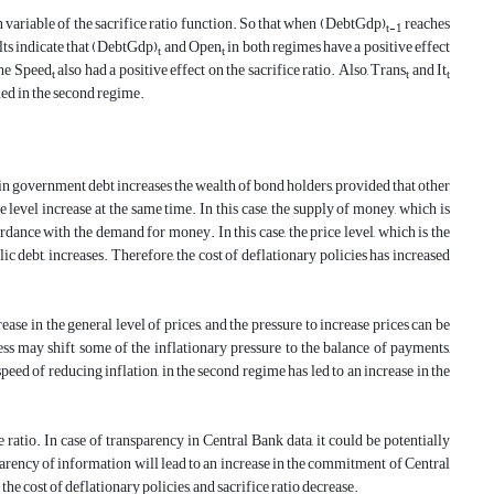
on variable of the sacrifice ratio function. So that when
(
Debt
Gdp
)
reaches
t-1
lts indicate that
(
Debt
Gdp
)
and
Open
in both regimes have a positive effect
t
t
the
Speed
also had a positive effect on the sacrifice ratio. Also,
Trans
and
It
t
t
t
ened in the second regime.
ase in government debt increases the wealth of bond holders, provided that other
level increase at the same time. In this case, the supply of money, which is
ance with the demand for money. In this case, the price level, which is the
 debt, increases. Therefore, the cost of deflationary policies has increased
e in the general level of prices, and the pressure to increase prices can be
ss may shift some of the inflationary pressure to the balance of payments,
speed of reducing inflation, in the second regime has led to an increase in the
 ratio. In case of transparency in Central Bank data, it could be potentially
parency of information will lead to an increase in the commitment of Central
the cost of deflationary policies, and sacrifice ratio decrease.