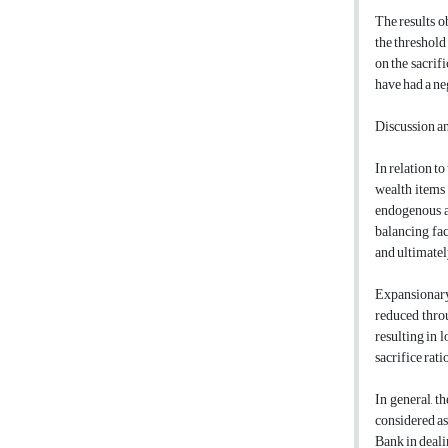
The results o
the threshold 
on the sacrif
have had a neg
Discussion a
In relation to
wealth items 
endogenous an
balancing fac
and ultimately
Expansionary 
reduced throu
resulting in 
sacrifice rati
In general, t
considered as
Bank in dealin