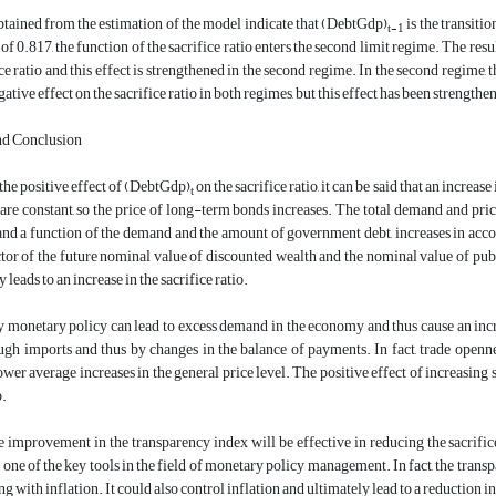
btained from the estimation of the model indicate that
(
Debt
Gdp
)
is the transiti
t-1
of 0.817, the function of the sacrifice ratio enters the second limit regime. The resu
ice ratio and this effect is strengthened in the second regime. In the second regime, 
ative effect on the sacrifice ratio in both regimes, but this effect has been strength
nd Conclusion
 the positive effect of
(
Debt
Gdp
)
on the sacrifice ratio, it can be said that an incre
t
are constant, so the price of long-term bonds increases. The total demand and price 
d a function of the demand and the amount of government debt, increases in accord
tor of the future nominal value of discounted wealth and the nominal value of public
 leads to an increase in the sacrifice ratio.
monetary policy can lead to excess demand in the economy and thus cause an increas
gh imports and thus by changes in the balance of payments. In fact, trade openne
lower average increases in the general price level. The positive effect of increasing 
o.
he improvement in the transparency index will be effective in reducing the sacrifice
 one of the key tools in the field of monetary policy management. In fact, the trans
g with inflation. It could also control inflation and ultimately lead to a reduction in 