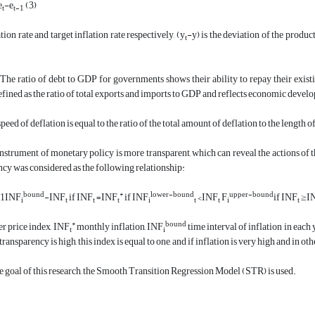
e
-
e
(3)
t
t-1
ation rate and target inflation rate respectively,
(
y
-
y
)
is the deviation of the product
t
 The ratio of debt to GDP for governments shows their ability to repay their exist
efined as the ratio of total exports and imports to GDP and reflects economic devel
speed of deflation is equal to the ratio of the total amount of deflation to the length
instrument of monetary policy is more transparent, which can reveal the actions of 
ncy was considered as the following relationship:
bound
*
lower-bound
upper-bound
1
INF
-
INF
if
INF
=
IN
F
if
INF
<
INF
F
if
INF
≥
I
i
t
t
t
i
t
t
i
t
*
bound
r price index,
IN
F
monthly inflation,
INF
time interval of inflation in each 
t
i
ansparency is high, this index is equal to one, and if inflation is very high and in ot
e goal of this research, the Smooth Transition Regression Model (STR) is used.