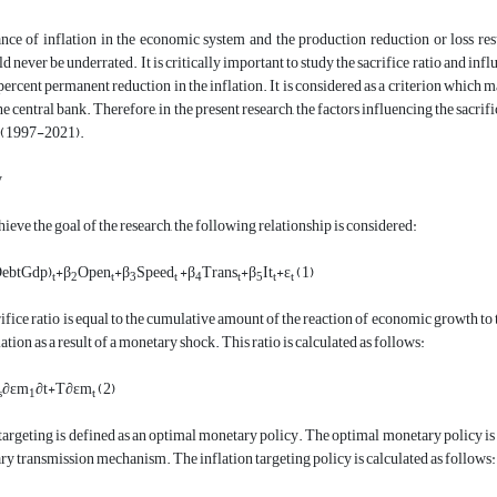
nce of inflation in the economic system and the production reduction or loss resu
uld never be underrated. It is critically important to study the sacrifice ratio and i
 percent permanent reduction in the inflation. It is considered as a criterion which m
e central bank. Therefore, in the present research, the factors influencing the sacri
a (1997-2021).
y
hieve the goal of the research, the following relationship is considered:
ebt
Gdp
)
+
β
Open
+
β
Speed
+
β
Trans
+
β
It
+
ε
(1)
t
2
t
3
t
4
t
5
t
t
rifice ratio is equal to the cumulative amount of the reaction of economic growth to
ation as a result of a monetary shock. This ratio is calculated as follows:
∂εm
∂
t+T
∂εm
(2)
s
1
t
 targeting is defined as an optimal monetary policy. The optimal monetary policy is
ry transmission mechanism. The inflation targeting policy is calculated as follows: