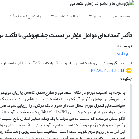
صفحه اصلی
مرور
اطلاعات نشریه
راهنمای نویسندگان
تأثیر آستانه‌ای عوامل مؤثر بر نسبت چشم‌پوشی با تأکید 
نویسنده
سارا قبادی
استادیار گروه حکمرانی، واحد اصفهان (خوراسگان)، دانشگاه آزاد اسلامی، اصفهان، ا
10.22034/24.3.283
چکیده
با توجه به اهمیت تورم در نظام اقتصادی و مطرح‌شدن کاهش یا زیان تولید
چشم‌پوشی و عوامل مؤثر بر آن که زیان انباشته در تولید واقعی را در نتیجۀ یک
سیاست‌های کنترل تورم اعمال‌شده از سوی بانک مرکزی را ارزیابی نمود، ضروری
بدهی دولت در ایران در دوره زمانی 1376:1-1400:1 پرداخته شد. برآورد الگوی تحقیق با استفاده از رویکرد غیرخطی رگرسیون انتقال ملایم (
الگو نشان می‌دهد که نسبت بدهی دولت با یک وقفه متغیر انتقال تابع نسبت چ
رژیم داده و وارد رژیم دوم شده است. نتایج برآورد حاکی از اثر مثبت بدهی دو
این اثرات در رژیم دوم تقویت شده است. شفافیت سیاست پولی و هدف‌گذاری تو
است. سرعت کاهش تورم علی‌رغم تأثیر بی‌معنی در رژیم اول، در رژیم دوم اثر