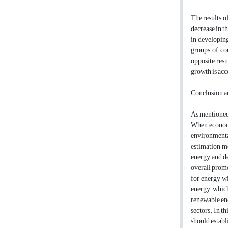
The results o
decrease in t
in developing
groups of co
opposite resu
growth is acc
Conclusion
a
As mentioned 
When economi
environmental
estimation mo
energy and d
overall promo
for energy wi
energy, whic
renewable ene
sectors. In t
should establ