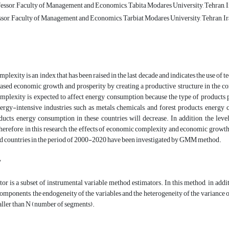
essor, Faculty of Management and Economics, Tabita Modares University, Tehran, 
ssor, Faculty of Management and Economics, Tarbiat Modares University, Tehran, I
lexity is an index that has been raised in the last decade and indicates the use of 
eased economic growth and prosperity by creating a productive structure in the c
plexity is expected to affect energy consumption because the type of products 
ergy-intensive industries such as metals, chemicals, and forest products, energy
ucts, energy consumption in these countries will decrease. In addition, the leve
herefore, in this research, the effects of economic complexity and economic grow
d countries in the period of 2000-2020 have been investigated by GMM method.
y
 is a subset of instrumental variable method estimators. In this method, in addit
omponents, the endogeneity of the variables and the heterogeneity of the variance of
ller than N (number of segments).