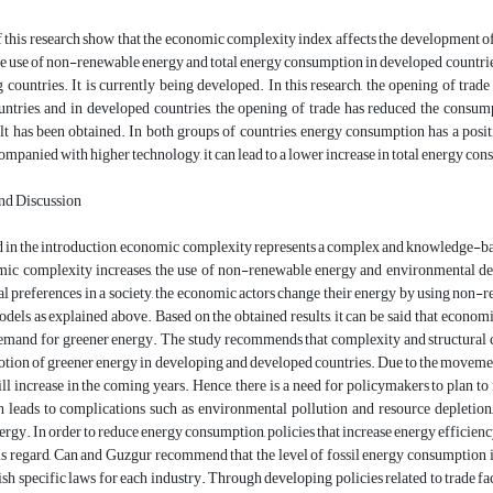
f this research show that the economic complexity index affects the development o
he use of non-renewable energy and total energy consumption in developed countrie
 countries. It is currently being developed. In this research, the opening of tra
untries, and in developed countries, the opening of trade has reduced the consum
lt has been obtained. In both groups of countries, energy consumption has a posit
ompanied with higher technology, it can lead to a lower increase in total energy con
nd Discussion
in the introduction, economic complexity represents a complex and knowledge-based
c complexity increases, the use of non-renewable energy and environmental degra
 preferences in a society, the economic actors change their energy by using non-re
dels as explained above. Based on the obtained results, it can be said that econom
emand for greener energy. The study recommends that complexity and structural 
tion of greener energy in developing and developed countries. Due to the movemen
ll increase in the coming years. Hence, there is a need for policymakers to plan to 
h leads to complications such as environmental pollution and resource depletio
rgy. In order to reduce energy consumption, policies that increase energy efficien
his regard, Can and Guzgur recommend that the level of fossil energy consumption 
ish specific laws for each industry. Through developing policies related to trade fac