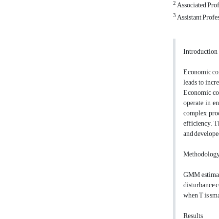
2
Associated Prof
3
Assistant Profe
Introduction
Economic comp
leads to incr
Economic com
operate in en
complex prod
efficiency. T
and develope
Methodolog
GMM estimator
disturbance c
when T is sma
Results