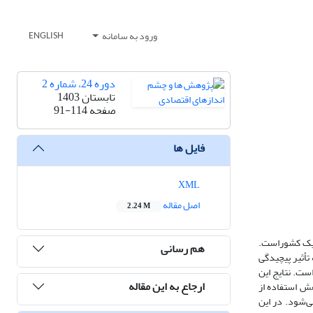
ورود به سامانه
ENGLISH
دوره 24، شماره 2
تابستان 1403
صفحه
91-114
فایل ها
XML
اصل مقاله
2.24 M
یک کشوراست.
هم رسانی
 تأثیر پیچیدگی
ت. نتایج این
ارجاع به این مقاله
هش استفاده از
ی‌شود
.
در این