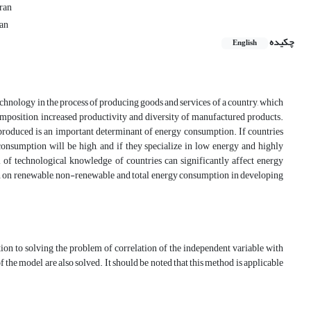
Iran
ran
چکیده
English
technology in the process of producing goods and services of a country, which
omposition, increased productivity and diversity of manufactured products.
produced is an important determinant of energy consumption. If countries
 consumption will be high, and if they specialize in low energy and highly
l of technological knowledge of countries can significantly affect energy
th on renewable, non-renewable and total energy consumption in developing
ion to solving the problem of correlation of the independent variable with
 the model are also solved. It should be noted that this method is applicable