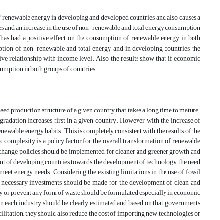
f renewable energy in developing and developed countries and also causes a
s and an increase in the use of non-renewable and total energy consumption
de has had a positive effect on the consumption of renewable energy in both
ption of non-renewable and total energy, and in developing countries, the
ive relationship with income level. Also, the results show that if economic
sumption in both groups of countries.
 production structure of a given country that takes a long time to mature.
dation increases first in a given country. However, with the increase of
newable energy habits. This is completely consistent with the results of the
ic complexity is a policy factor for the overall transformation of renewable
change policies should be implemented for cleaner and greener growth and
t of developing countries towards the development of technology, the need
meet energy needs. Considering the existing limitations in the use of fossil
n, necessary investments should be made for the development of clean and
cy or prevent any form of waste should be formulated, especially in economic
in each industry should be clearly estimated and based on that, governments
ilitation, they should also reduce the cost of importing new technologies, or