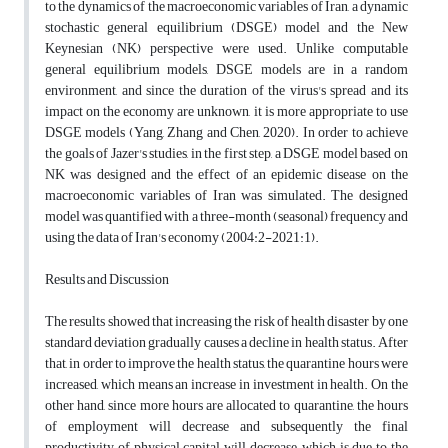
to the dynamics of the macroeconomic variables of Iran, a dynamic
stochastic general equilibrium (DSGE) model and the New
Keynesian (NK) perspective were used. Unlike computable
general equilibrium models, DSGE models are in a random
environment, and since the duration of the virus's spread and its
impact on the economy are unknown, it is more appropriate to use
DSGE models (Yang, Zhang and Chen, 2020). In order to achieve
the goals of Jazer's studies, in the first step, a DSGE model based on
NK was designed and the effect of an epidemic disease on the
macroeconomic variables of Iran was simulated. The designed
model was quantified with a three-month (seasonal) frequency and
using the data of Iran's economy (2004:2-2021:1).
Results and Discussion
The results showed that increasing the risk of health disaster by one
standard deviation gradually causes a decline in health status. After
that, in order to improve the health status, the quarantine hours were
increased, which means an increase in investment in health. On the
other hand, since more hours are allocated to quarantine, the hours
of employment will decrease and subsequently the final
productivity of physical capital will decrease, which is due to the