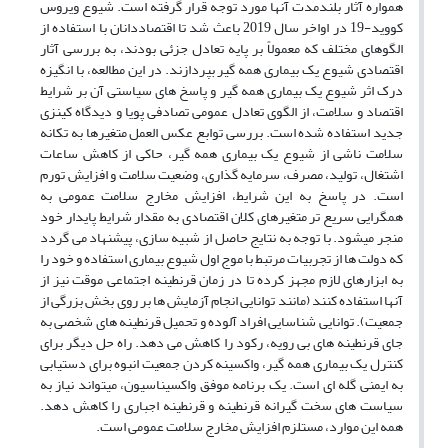
همواره آثار بلندمدت آنها مورد توجه قرار گرفته است. شیوع ویروس
کووید-19 در اواخر سال 2019 باعث شد تا اقتصاددانان با استفاده از
الگوهای مختلف که معمولاً بر پایه تعادل جزئی بودند، به بررسی آثار
اقتصادی شیوع یک بیماری همه
‏گیر بپردازند. در این مطالعه، با انگیزه
درک اثر شیوع یک بیماری همه‏
گیر و پاسخ
‏های سیاستی آن بر شرایط
اقتصاد و سلامت، از الگوی تعادل عمومی تصادفی پویا و دیدگاه کینزی‏
جدید استفاده شده است. بررسی توابع عکس
‏العمل متغیرها به تکانه
سلامت ناشی از شیوع یک بیماری همه
‏گیر، حاکی از کاهش ساعات
اشتغال، تولید، مصرف، سرمایه‏
گذاری، وضعیت سلامت و افزایش تورم
است. در پاسخ به این شرایط، افزایش مخارج سلامت عمومی به
همگرایی سریع
تر متغیرهای کلان اقتصادی به مقدار شرایط پایدار خود
منجر می‏شود. با توجه به نتایج حاصل از شبیه
‏سازی، پیشنهاد می
‏گردد
که دولت‌
ها از تجربیات مرتبط با موج اول شیوع بیماری استفاده و خود را
به ابزارهای لازم مجهز کرده تا در زمان قرنطینه اجتماعی موقت نیز از
آنها استفاده کنند (مانند توانایی انجام آزمایش‌
ها بر روی بخش بزرگی از
جمعیت). توانایی شناسایی افراد آلوده و تحمیل قرنطینه
‏های شخصی به
جای قرنطینه‏
های بی
‏رویه، رکود را کاهش می
‏دهد. راه حل دیگر برای
کنترل یک بیماری همه
‏گیر، واکسینه کردن جمعیت انبوه برای دستیابی
به ایمنی گله‏
ای است. یک برنامه موفق واکسیناسیون، می‏تواند نیاز به
سیاست
‏های سخت
‏گیرانه قرنطینه و قرنطینه اجباری را کاهش دهد.
همه این موارد، مستلزم افزایش مخارج سلامت عمومی است
.