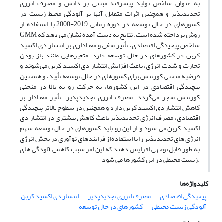
به عنوان شاخص تولید پیشرفته مبتنی بر دانش و مصرف انرژی
تجدیدپذیر و همچنین اثرات متقابل آنها بر آلودگی محیط زیست در
کشورهای در حال توسعه در دوره زمانی ‌2019-2000 با استفاده از
روش
پرداخته شده است.
نتایج به
دست آمده نشان می
دهد که
GMM
شاخص پیچیدگی اقتصادی، تأثیر منفی و معناداری بر انتشار دی اکسید
کربن در کشورهای در حال توسعه دارد. متغیرهایی مانند باز بودن
تجارت
و شدت انرژی، باعث افزایش انتشار دی اکسید کربن می‌شوند و
فرضیه منحنی کوزنتس برای کشورهای در حال توسعه تأیید، و همچنین
پیچیدگی اقتصادی در این کشورها، به حرکت رو به بالا در منحنی
کوزنتس منجر می‌گردد. مصرف انرژی تجدیدپذیر، تأثیر معنادار بر
کاهش انتشار دی اکسید کربن دارد و همچنین
در سطوح بالاتر پیچیدگی
اقتصادی، مصرف انرژی تجدیدپذیر باعث کاهش بیشتری در انتشار
دی
اکسید کربن
می شود و
از این رو باید کشورهای در حال توسعه سهم
انرژی
های تجدیدپذیر را با استفاده از فرایندهای نوآوری در بخش انرژی
به طور قابل توجهی افزایش دهند که این امر سبب کاهش آلودگی
های
.
زیست محیطی در این کشورها می
شود
کلیدواژه‌ها
پیچیدگی اقتصادی
مصرف انرژی تجدیدپذیر
انتشار دی اکسید کربن
آلودگی زیست محیطی
کشورهای در حال توسعه