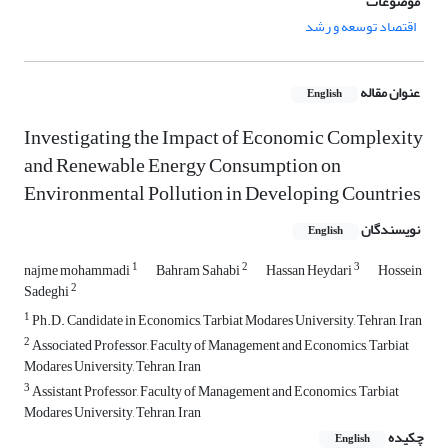
موضوعات
اقتصاد توسعه و رشد
عنوان مقاله
English
Investigating the Impact of Economic Complexity
and Renewable Energy Consumption on
Environmental Pollution in Developing Countries
نویسندگان
English
1
2
3
najme mohammadi
Bahram Sahabi
Hassan Heydari
Hossein
2
Sadeghi
1
Ph.D. Candidate in Economics, Tarbiat Modares University, Tehran, Iran
2
Associated Professor, Faculty of Management and Economics, Tarbiat
Modares University, Tehran, Iran
3
Assistant Professor, Faculty of Management and Economics, Tarbiat
Modares University, Tehran, Iran
چکیده
English