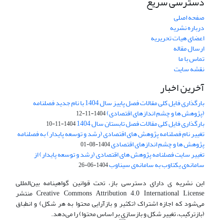
دسترسی سریع
صفحه اصلی
درباره نشریه
اعضای هیات تحریریه
ارسال مقاله
تماس با ما
نقشه سایت
آخرین اخبار
بارگذاری فایل کلی مقالات فصل پاییز سال 1404 با نام جدید فصلنامه
(پژوهش ها و چشم اندازهای اقتصادی)
1404-11-12
بارگذاری فایل کلی مقالات فصل تابستان سال 1404
1404-11-10
تغییر نام فصلنامه پژوهش های اقتصادی (رشد و توسعه پایدار) به فصلنامه
پژوهش ها و چشم اندازهای اقتصادی
1404-08-01
تغییر سایت فصلنامه پژوهش های اقتصادی (رشد و توسعه پایدار) از
سامانه‌ی یکتاوب به سامانه‌ی سیناوب
1404-06-26
این نشریه ی دارای دسترسی باز، تحت قوانین گواهینامه بین‌المللی
Creative Commons Attribution 4.0 International License منتشر
می‌شود که اجازه اشتراک (تکثیر و بازآرایی محتوا به هر شکل) و انطباق
(بازترکیب، تغییر شکل و بازسازی بر اساس محتوا) را می‌دهد.