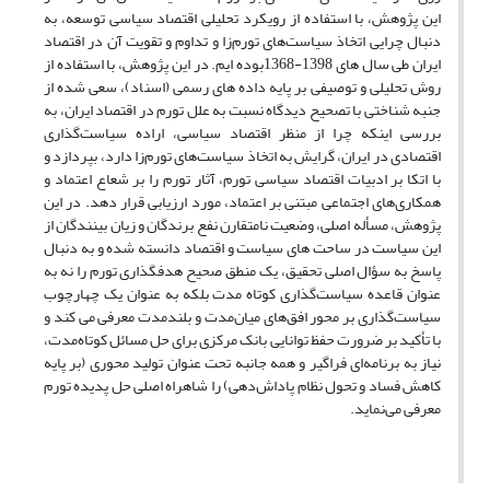
این پژوهش،‌ با استفاده از رویکرد تحلیلی اقتصاد سیاسی توسعه، به
دنبال چرایی اتخاذ سیاست‌های تورم‌زا و تداوم و تقویت آن در اقتصاد
ایران طی سال
های 1398-1368بوده
ایم. در این پژوهش، با استفاده از
روش تحلیلی و توصیفی بر پایه داده
های رسمی (اسناد)، سعی شده از
جنبه شناختی با تصحیح دیدگاه‌ نسبت به علل تورم در اقتصاد ایران، به
بررسی اینکه چرا از منظر اقتصاد سیاسی، اراده سیاست‌گذاری
اقتصادی در ایران، گرایش به اتخاذ سیاست‌های تورم‌زا دارد، بپردازد و
با اتکا بر ادبیات اقتصاد سیاسی تورم، آثار تورم ‌را بر شعاع اعتماد و
همکاری‌های اجتماعی مبتنی بر اعتماد، مورد ارزیابی قرار دهد. در این
پژوهش، مسأله اصلی، وضعیت نامتقارن نفع برندگان و زیان بینندگان از
این سیاست در ساحت
های سیاست و اقتصاد دانسته شده و به دنبال
پاسخ به سؤال اصلی تحقیق، یک منطق صحیح هدفگذاری تورم را نه به
عنوان قاعده سیاست‌گذاری کوتاه مدت بلکه به عنوان یک چهارچوب
سیاست‌گذاری بر محور افق‌های میان‌مدت و بلندمدت معرفی می کند و
با تأکید بر ضرورت حفظ توانایی بانک مرکزی برای حل مسائل کوتاه‌مدت،
نیاز به برنامه‌ای فراگیر و همه جانبه تحت عنوان تولید محوری (بر پایه
کاهش فساد و تحول نظام پاداش‌دهی) را شاهراه اصلی حل پدیده تورم
معرفی می‌نماید.