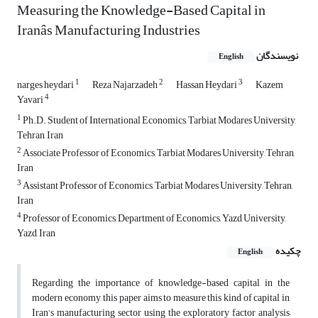
Measuring the Knowledge-Based Capital in
Iranâs Manufacturing Industries
نویسندگان
English
1
2
3
narges heydari
Reza Najarzadeh
Hassan Heydari
Kazem
4
Yavari
1
Ph.D. Student of International Economics, Tarbiat Modares University,
Tehran, Iran
2
Associate Professor of Economics, Tarbiat Modares University, Tehran,
Iran
3
Assistant Professor of Economics, Tarbiat Modares University, Tehran,
Iran
4
Professor of Economics, Department of Economics, Yazd University,
Yazd, Iran
چکیده
English
Regarding the importance of knowledge-based capital in the
modern economy, this paper aims to measure this kind of capital in
Iran’s manufacturing sector using the exploratory factor analysis