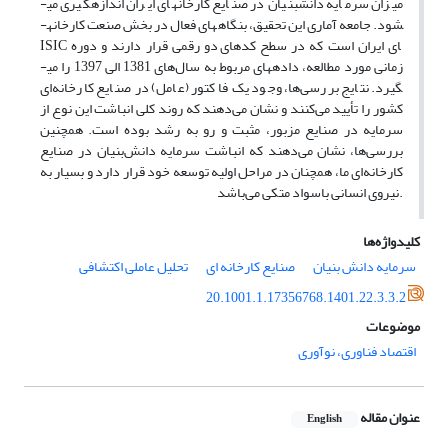
میزان سرمایه دانش­بنیان در صنایع کارخانه­ای ایران اندازه­گیری می­
شود.
جامعه آماری این تحقیق، بنگاه­های فعال در بخش صنعت کارخانه­
ای ایران است که در سطح کدهای
دو رقمی قرار دارند و دوره
ISIC
زمانی مورد مطالعه، داده­های مربوط به سال‌های 1381 الی 1397 را می­
گیرد. نتایج بررسی‌ها، وجود یک فاکتور (عامل) در صنایع کارخانه‌ای
کشور را تأیید می‌کنند و نشان می‌دهند که روند کلی انباشت این نوع از
سرمایه در صنایع مزبور، مثبت و رو به رشد بوده است. همچنین
بررسی‌ها، نشان می‌دهند که انباشت سرمایه دانش‌بنیان در صنایع
کارخانه‌ای ما، همچنان در مراحل اولیه توسعه خود قرار دارد و بسیار به
نیروی انسانی باسواد متکی می‌باشد.
کلیدواژه‌ها
سرمایه دانش بنیان
صنایع کارخانه ای
تحلیل عاملی اکتشافی
20.1001.1.17356768.1401.22.3.3.2
موضوعات
اقتصاد فناوری، نوآوری
عنوان مقاله
English