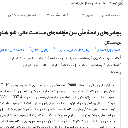
صفحه اصلی
مرور
اطلاعات نشریه
راهنمای نویسندگان
پویایی‌های رابطۀ علّی بین مؤلفه‌های سیاست مالی: شواهد
نویسندگان
2
2
1
احمد پورمحمدی
زهره طباطبایی نسب
یحیی ابطحی
محمدعلی دهقان 
1
دانشجوی دکتری، گروه اقتصاد، واحد یزد، دانشگاه آزاد اسلامی، یزد، ایران
2
استادیار گروه اقتصاد، واحد یزد، دانشگاه آزاد اسلامی، یزد، ایران
چکیده
بحران مالی جهانی در سال 2008 و همه‌گیری اخیر بیماری کرونا ویروس (
ID-19
نقش مهمی در کاهش هزینه‌های این بحران‌ها دارد، درک رابطه بین مؤلفه‌های 
دولت (مالیاتی و نفتی) در ایران پرداخته، و برای این منظور، ابتدا از آزمون علیت 
توجه به نمایش ویژگی‌های مختلف توسط متغیرها در دامنۀ فرکانس، یک تحلیل پ
درآمدهای دولت و ترکیب مخارج صورت می‌گیرد. نتایج تحلیل موجک، نشان می‌ده
قوی در روابط متقابل آشکارشده در طول زمان و در مقیاس‌های مختلف شناسایی می
فرضیه تسلط درآمد برای درآمدهای مالیاتی را در فرکانس‌های مختلف نشان می‌