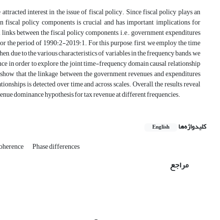
acted interest in the issue of fiscal policy. Since fiscal policy plays an
een fiscal policy components is crucial and has important implications for
l links between the fiscal policy components, i.e., government expenditures
or the period of 1990:2-2019:1. For this purpose, first, we employ the time
, due to the various characteristics of variables in the frequency bands, we
e in order to explore the joint time-frequency domain causal relationship
s show that the linkage between the government revenues and expenditures
tionships is detected over time and across scales. Overall, the results reveal
venue dominance hypothesis for tax revenue at different frequencies.
کلیدواژه‌ها
English
coherence
Phase differences
مراجع