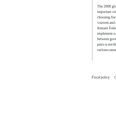
The 2008 glob
important rol
choosing fisc
(current and 
domain Toda-Y
implement a 
between gove
pairs is not 
various causa
Fiscal policy