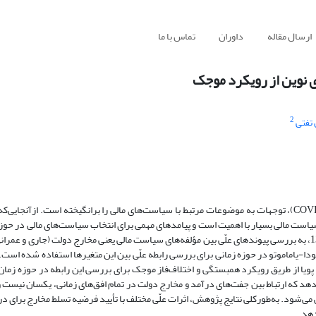
ارسال مقاله
داوران
تماس با ما
ی نوین از رویکرد موجک
2
تفتی
COV
)، توجهات به موضوعات مرتبط با سیاست‌های مالی را برانگیخته است. ازآنجایی‌ک
سیاست مالی بسیار با اهمیت است و پیامدهای مهمی برای انتخاب سیاست‌های مالی در حو
عمومی دارد. این پژوهش با استفاده از داده‌های فصلی طی دوره 1397:4-1369:1، به بررسی پیوندهای علّی بین مؤلفه‌های سیاست مالی یعنی مخارج دولت (ج
تودا-یاماموتو در حوزه زمانی برای بررسی رابطه علّی بین این متغیرها استفاده ‌شده است. عل
ویا از طریق رویکرد همبستگی و اختلاف‌فاز موجک برای بررسی این رابطه در حوزه زما
د که ارتباط بین جفت‌های درآمد و مخارج دولت در تمام افق‌های زمانی، یکسان نیست 
‌شود. به‌طورکلی نتایج پژوهش، اثرات علّی مختلف با تأیید فرضیه تسلط مخارج برای در
دهد.