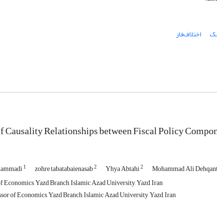
جک
اختلاف‌فاز
f Causality Relationships between Fiscal Policy Comp
1
2
2
hammadi
zohre tabatabaienasab
Yhya Abtahi
Mohammad Ali Dehqant
f Economics, Yazd Branch, Islamic Azad University, Yazd, Iran
sor of Economics, Yazd Branch, Islamic Azad University, Yazd, Iran