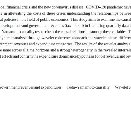
al financial crisis and the new coronavirus disease (COVID-19) pandemic have attr
e in alleviating the costs of these crises, understanding the relationships betw
al policies in the field of public economics. This study aims to examine the causa
development) and government revenues (tax and oil) in Iran, using quarterly data f
amamoto causality test to check the causal relationship among these variables. Then
dynamic analysis through wavelet coherence approach and wavelet phase-differenc
rnment revenues and expenditure categories. The results of the wavelet analysi
the same across all time horizons and a strong heterogeneity in the revealed interrela
l effects and confirm the expenditure dominance hypothesis for oil revenue, and re
Government revenues and expenditures
Toda-Yamamoto causality
Wavelet 