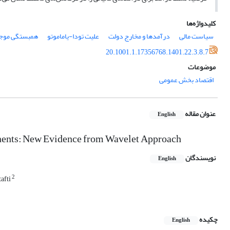
کلیدواژه‌ها
سیاست مالی
درآمدها و مخارج دولت
علیت تودا-یاماموتو
همبستگی مو
20.1001.1.17356768.1401.22.3.8.7
موضوعات
اقتصاد بخش عمومی
عنوان مقاله
English
onents: New Evidence from Wavelet Approach
نویسندگان
English
2
afti
چکیده
English