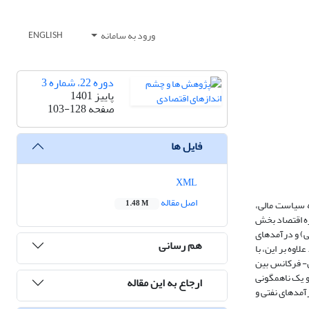
ورود به سامانه
ENGLISH
دوره 22، شماره 3
پاییز 1401
صفحه
103-128
فایل ها
XML
اصل مقاله
ه سیاست مالی،
1.48 M
زه اقتصاد بخش
اری و عمرانی) و درآمدهای
هم رسانی
اوه بر این، با
ن- فرکانس بین
و یک ناهمگونی
ارجاع به این مقاله
آمدهای نفتی و