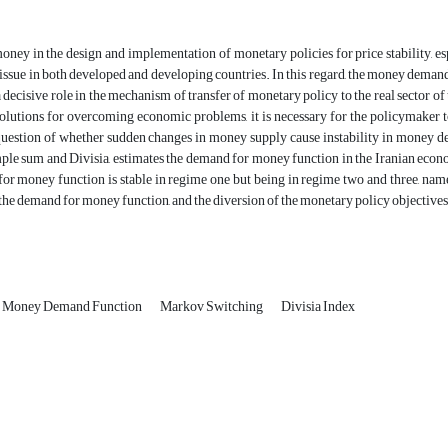
oney in the design and implementation of monetary policies for price stability, es
issue in both developed and developing countries. In this regard, the money deman
 decisive role in the mechanism of transfer of monetary policy to the real sector o
solutions for overcoming economic problems, it is necessary for the policymaker
question of whether sudden changes in money supply cause instability in money d
ple sum and Divisia, estimates the demand for money function in the Iranian econo
or money function is stable in regime one but being in regime two and three, nam
n the demand for money function, and the diversion of the monetary policy objectives
Money Demand Function
Markov Switching
Divisia Index