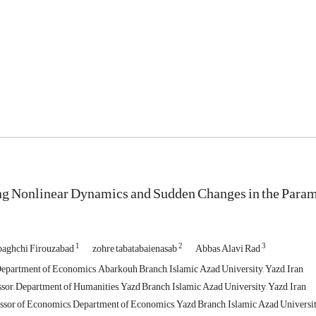
ng Nonlinear Dynamics and Sudden Changes in the Param
1
2
3
ghchi Firouzabad
zohre tabatabaienasab
Abbas Alavi Rad
Department of Economics, Abarkouh Branch, Islamic Azad University, Yazd, Iran
sor, Department of Humanities, Yazd Branch, Islamic Azad University, Yazd, Iran
ssor of Economics, Department of Economics, Yazd Branch, Islamic Azad University