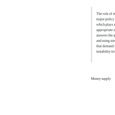
The role of m
major policy 
which plays a
appropriate 
answers the 
and using sim
that demand f
instability i
Money supply