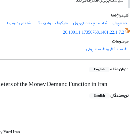
سیاست پولی را منحرف می‌کند.
کلیدواژه‌ها
حجم پول
ثبات تابع تقاضای پول
مارکوف سوئیچینگ
شاخص دیویزیا
20.1001.1.17356768.1401.22.1.7.2
موضوعات
اقتصاد کلان و اقتصاد پولی
عنوان مقاله
English
eters of the Money Demand Function in Iran
نویسندگان
English
, Yazd, Iran