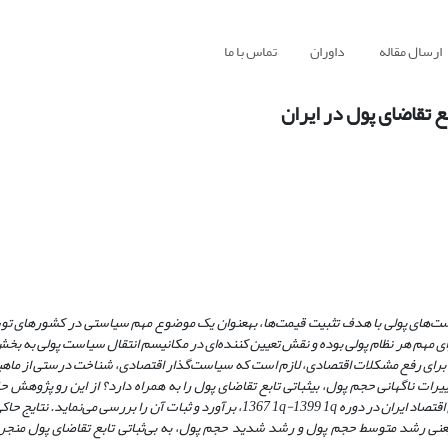
ارسال مقاله
داوران
تماس با ما
ع تقاضای پول در ایران
ای سیاست‌های پولی با هدف تثبیت قیمت‌ها، به­عنوان یک موضوع مهم سیاستی در کشورهای تو
جزای مهم هر نظام پولی بوده و نقش تعیین کننده‌ای در مکانیسم انتقال سیاست پولی به بخ
ناسب برای رفع مشکلات اقتصادی، لازم است که سیاست‌گذار اقتصادی، شناخت درستی از ماه
ات ناگهانی حجم پول، بی­ثباتی تابع تقاضای پول را به همراه دارد؟ از این رو پژوهش ح
اقتصاد ایران در دوره
q
1 1399-
q
1 1367
،
برآورد و ثبات آن را بررسی می‌نماید. نتایج حاک
، یعنی رشد متوسط حجم پول و رشد شدید حجم پول، به بی‌ثباتی تابع تقاضای پول منج