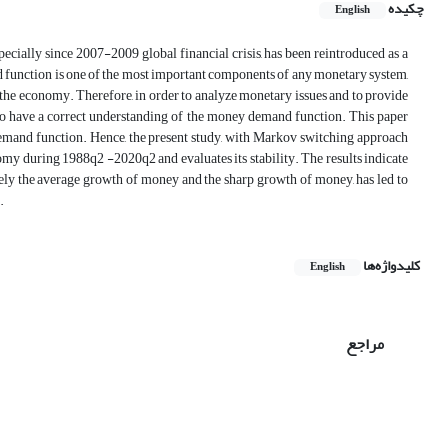
چکیده
English
pecially since 2007-2009 global financial crisis, has been reintroduced as a
d function is one of the most important components of any monetary system,
f the economy. Therefore, in order to analyze monetary issues and to provide
 to have a correct understanding of the money demand function. This paper
emand function. Hence, the present study, with Markov switching approach
my during 1988q2 -2020q2 and evaluates its stability. The results indicate
ely the average growth of money and the sharp growth of money, has led to
.
کلیدواژه‌ها
English
مراجع