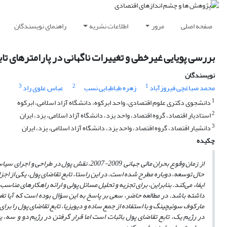
صفحه اصلی
مرور
اطلاعات نشریه
راهنمای نویسندگان
بررسی پویایی غیرخطی و تغییرات ناگهانی در پارامتر‌های تاب
نویسندگان
3
2
1
محمد صباغچی فیروزآباد
زهره طباطبایی نسب
عباس علوی راد
1
دانشجوی دکتری علوم اقتصادی، واحد ابرکوه، دانشگاه آزاد اسلامی، ابرکوه
2
استادیار اقتصاد، گروه اقتصاد، واحد یزد، دانشگاه آزاد اسلامی، یزد، ایران
3
دانشیار اقتصاد، گروه اقتصاد، واحد یزد، دانشگاه آزاد اسلامی، یزد، ایران
چکیده
از زمان وقوع بحران مالی جهانی
2009-2007، نقش پول در طراحی و اجر
حال توسعه، دوباره مطرح شده است
.
در این راستا، تابع تقاضای پول، یکی از ا
ایفاء می‌کند. بنابراین، برای تجزیه و تحلیل مسائل پولی و ارائه راهکارهای م
داشته باشد. در مطالعه حاضر، سعی بر پاسخ به این سؤال بوده است که آیا تغییر
مارکوف سوئیچینگ و با استفاده از جمع ساده و دیویزیا، تابع تقاضای پول را برای 
در رژیم یک، تابع تقاضای پول باثبات است اما قرار گرفتن در رژیم دو و سه