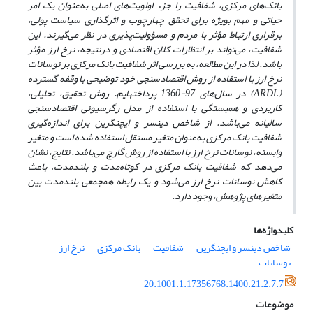
بانک‌های مرکزی، شفافیت را جزء اولویت‌های اصلی به‌عنوان یک امر
حیاتی و مهم بویژه برای تحقق چهارچوب و اثرگذاری سیاست پولی،
برقراری ارتباط مؤثر با مردم و مسؤولیت‌پذیری در نظر می‌گیرند. این
شفافیت، می‌تواند بر انتظارات کلان اقتصادی و درنتیجه، نرخ ارز مؤثر
باشد. لذا در این مطالعه، به بررسی اثر شفافیت بانک مرکزی بر نوسانات
نرخ ارز با استفاده از روش اقتصادسنجی خود توضیحی با وقفه گسترده
(
ARDL
) در سال‌های 97-1360 پرداخته­ایم. روش تحقیق، تحلیلی،
کاربردی و همبستگی با استفاده از مدل رگرسیونی اقتصادسنجی
سالیانه می‌باشد. از شاخص دینسر و ایچنگرین برای اندازه‌گیری
شفافیت بانک مرکزی به‌عنوان متغیر مستقل استفاده ‌شده است و متغیر
وابسته، نوسانات نرخ ارز با استفاده از روش گارچ می‌باشد. نتایج، نشان
می‌دهد که شفافیت بانک مرکزی در کوتاه‌مدت و بلندمدت، باعث
کاهش نوسانات نرخ ارز می‌شود و یک رابطه همجمعی بلندمدت بین
متغیرهای پژوهش، وجود دارد.
کلیدواژه‌ها
شاخص دینسر و ایچنگرین
شفافیت
بانک مرکزی
نرخ ارز
نوسانات
20.1001.1.17356768.1400.21.2.7.7
موضوعات