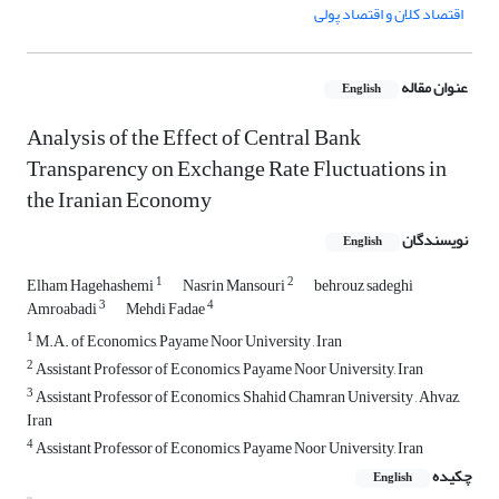
اقتصاد کلان و اقتصاد پولی
عنوان مقاله
English
Analysis of the Effect of Central Bank
Transparency on Exchange Rate Fluctuations in
the Iranian Economy
نویسندگان
English
1
2
Elham Hagehashemi
Nasrin Mansouri
behrouz sadeghi
3
4
Amroabadi
Mehdi Fadae
1
M.A. of Economics, Payame Noor University , Iran
2
Assistant Professor of Economics, Payame Noor University, Iran
3
Assistant Professor of Economics, Shahid Chamran University , Ahvaz,
Iran
4
Assistant Professor of Economics, Payame Noor University, Iran
چکیده
English