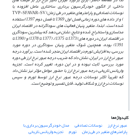
داخلی، از الگوی خودرگرسیون برداری ساختاری عامل افزوده با
نوسانات تصادفی و پارامترهای متغیر در طی زمان
(
TVP-SFAVAR-SV
)
و از داده ­های دوره زمانی فصل اول 1369 تا فصل دوم 1397 استفاده
شده است. ابتدا، متغیر پنهان فعالیت­ های سوداگرانه در اقتصاد ایران
مدل­سازی و استخراج شده و نتایج، نشان می ­دهد که بیشترین سوداگری
در اقتصاد ایران در دوره­ های (1373 تا 1375)، (1377 تا 1378) و (1390 تا
1391) بوده، همچنین شوک متغیر پنهان سوداگری در دوره مورد
بررسی، به افزایش تورم در اقتصاد ایران منجر شده است. برآورد درجه
عبور نرخ ارز در ایران، نشان داد که ضریب درجه عبور نرخ ارز طی دوره
مورد بررسی، ثابت نبوده و در این دوره، تغییر کرده است. تجزیه
واریانس تاریخی درجه عبور نرخ ارز با حضور عوامل مؤثر نیز نشان داد
که تقریباً اکثر نوسانات درجه عبور نرخ ارز توسط تورم و سپس
نوسانات نرخ ارز و شکاف تولید، قابل تفسیر و توضیح است.
کلیدواژه‌ها
عبور نرخ ارز
نوسانات تصادفی
مدل خودرگرسیون برداری با
پارامترهای متغیر در طی زمان
تورم
تجزیه واریانس تاریخی