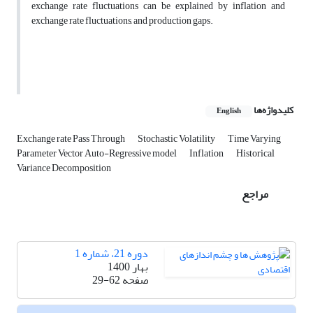
exchange rate fluctuations can be explained by inflation and
exchange rate fluctuations, and production gaps.
کلیدواژه‌ها
English
Exchange rate Pass Through
Stochastic Volatility
Time Varying
Parameter Vector Auto-Regressive model
Inflation
Historical
Variance Decomposition
مراجع
دوره 21، شماره 1
بهار 1400
صفحه
29-62