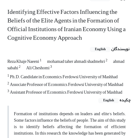
Identifying Effective Factors Influencing the
Beliefs of the Elite Agents in the Formation of
Official Institutions of Iranian Economy Using a
Cognitive Economy Approach
نویسندگان
English
1
2
Reza Khaje Naeeni
mohamad taher ahmadi shadmehri
ahmad
2
3
sabahi
Ali Cheshomi
1
Ph.D. Candidate in Economics, Ferdowsi University of Mashhad
2
Associate Professor of Economics, Ferdowsi University of Mashhad
3
Assistant Professor of Economics, Ferdowsi University of Mashhad
چکیده
English
Formation of institutions depends on leaders and elite’s beliefs.
Some factors influence the beliefs of people. The aim of this study
is to identify beliefs affecting the formation of efficient
institutions. In this research, the knowledge has been generated by