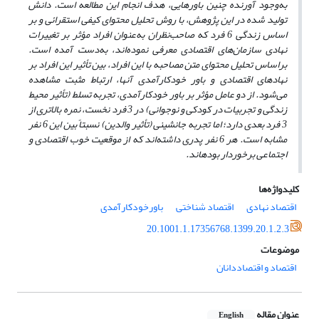
به‌وجود آورنده چنین باورهایی، هدف انجام این مطالعه است. دانش
تولید شده در این پژوهش، با روش تحلیل محتوای کیفی استقرائی و بر
اساس زندگی 6 فرد که صاحب‌نظران به‌عنوان افراد مؤثر بر تغییرات
نهادی سازمان‌های اقتصادی معرفی نموده‌اند، به‌دست آمده است.
براساس تحلیل محتوای متن مصاحبه با این افراد، بین تأثیر این افراد بر
نهادهای اقتصادی و باور خودکارآمدی آنها، ارتباط مثبت مشاهده
می‌شود. از دو عامل مؤثر بر باور خودکارآمدی، تجربه تسلط (تأثیر محیط
زندگی و تجربیات در کودکی و نوجوانی) در 3 فرد نخست، نمره بالاتری از
3 فرد بعدی دارد؛ اما تجربه جانشینی (تأثیر والدین) نسبتاً بین این 6 نفر
مشابه است. هر 6 نفر پدری داشته‌اند که از موقعیت خوب اقتصادی و
اجتماعی برخوردار بوده­اند.
کلیدواژه‌ها
اقتصاد نهادی
اقتصاد شناختی
باورخودکارآمدی
20.1001.1.17356768.1399.20.1.2.3
موضوعات
اقتصاد و اقتصاددانان
عنوان مقاله
English