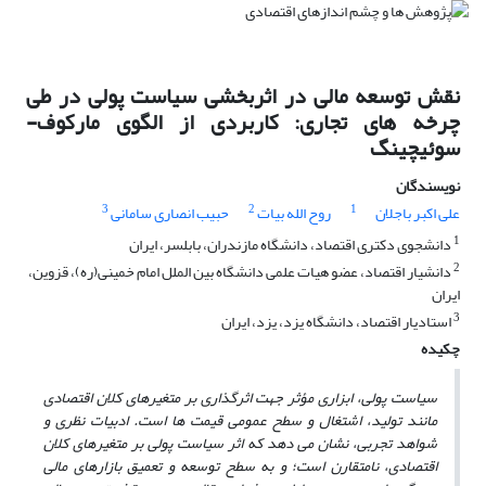
نقش توسعه مالی در اثربخشی سیاست پولی در طی
چرخه های تجاری: کاربردی از الگوی مارکوف-
سوئیچینگ
نویسندگان
3
2
1
علی اکبر باجلان
روح الله بیات
حبیب انصاری سامانی
1
دانشجوی دکتری اقتصاد، دانشگاه مازندران، بابلسر، ایران
2
دانشیار اقتصاد، عضو هیات علمی دانشگاه بین الملل امام خمینی(ره)، قزوین،
ایران
3
استادیار اقتصاد، دانشگاه یزد، یزد، ایران
چکیده
سیاست پولی، ابزاری مؤثر جهت اثرگذاری بر متغیرهای کلان اقتصادی
مانند تولید، اشتغال و سطح عمومی قیمت
ها است. ادبیات نظری و
شواهد تجربی، نشان می
دهد که اثر سیاست پولی بر متغیرهای کلان
اقتصادی، نامتقارن است؛ و به سطح توسعه و تعمیق بازارهای مالی