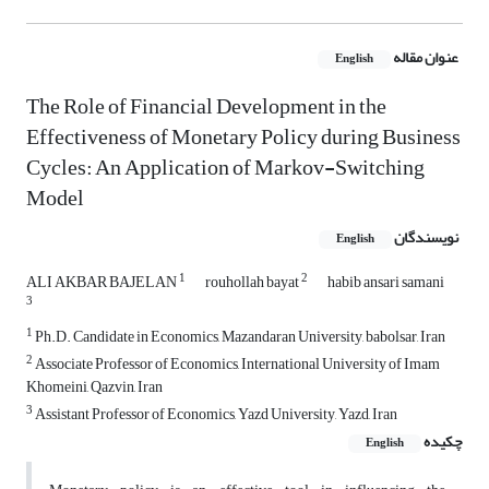
عنوان مقاله
English
The Role of Financial Development in the
Effectiveness of Monetary Policy during Business
Cycles: An Application of Markov-Switching
Model
نویسندگان
English
1
2
ALI AKBAR BAJELAN
rouhollah bayat
habib ansari samani
3
1
Ph.D. Candidate in Economics, Mazandaran University, babolsar, Iran
2
Associate Professor of Economics, International University of Imam
Khomeini, Qazvin, Iran
3
Assistant Professor of Economics, Yazd University, Yazd, Iran
چکیده
English