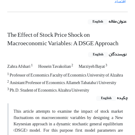
اقتصاد
عنوان مقاله
English
The Effect of Stock Price Shock on
Macroeconomic Variables: A DSGE Approach
نویسندگان
English
1
2
3
Zahra Afshari
Hossein Tavakolian
Marziyeh Bayat
1
Professor of Economics, Faculty of Economics, University of Alzahra
2
Assistant Professor of Economics, Allameh Tabataba’i University
3
Ph.D. Student of Economics, Alzahra University
چکیده
English
This article attempts to examine the impact of stock market
fluctuations on macroeconomic variables by designing a New
Keynesian approach in a dynamic stochastic general equilibrium
(DSGE) model. For this purpose, first, model parameters are