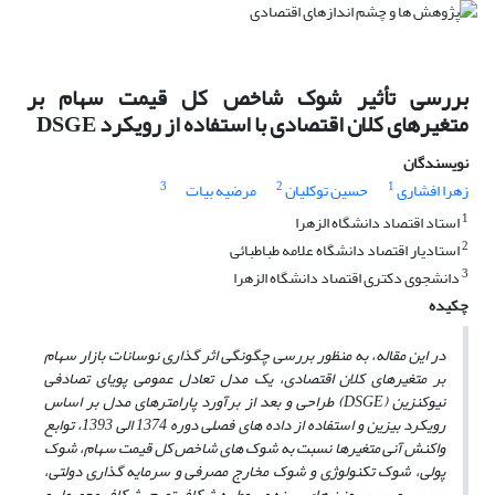
بررسی تأثیر شوک شاخص کل قیمت سهام بر
متغیرهای کلان اقتصادی با استفاده از رویکرد DSGE
نویسندگان
3
2
1
زهرا افشاری
حسین توکلیان
مرضیه بیات
1
استاد اقتصاد دانشگاه الزهرا
2
استادیار اقتصاد دانشگاه علامه طباطبائی
3
دانشجوی دکتری اقتصاد دانشگاه الزهرا
چکیده
در این مقاله، به منظور بررسی چگونگی اثر
گذاری نوسانات بازار سهام
بر متغیرهای کلان اقتصادی، یک مدل
تعادل عمومی پویای تصادفی
نیوکنزین (
DSGE
) طراحی و بعد از برآورد پارامترهای مدل بر اساس
رویکرد بیزین و استفاده از داده
های فصلی دوره 1374 الی 1393، توابع
واکنش آنی متغیرها نسبت به شوک
های شاخص کل قیمت سهام، شوک
پولی، شوک تکنولوژی و شوک مخارج مصرفی و سرمایه
گذاری دولتی،
بررسی و سپس وزن
های بهینه مربوط به شکاف تورم، شکاف محصول و