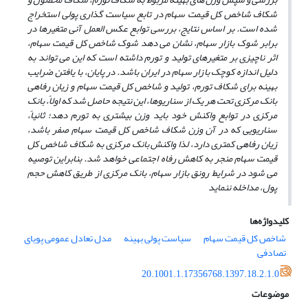
شکاف شاخص کل قیمت سهام در تابع سیاست
گذاری پولی استخراج
شده است.
بر اساس نتایج، بررسی توابع عکس
العمل آنی متغیرها در
برابر شوک
بازار سهام، نشان می
دهد شوک شاخص کل قیمت سهام،
اثر ناچیزی بر متغیرهای تولید و تورم داشته است که این می
تواند به
دلیل اندازه کوچک بازار سهام در ایران باشد. در پایان، با یافتن ضرایب
بهینه برای شکاف تورم، تولید و شاخص کل قیمت سهام و زیان رفاهی
بانک مرکزی تحت هر یک از سناریوها، این نتیجه حاصل شد که اولاً، بانک
مرکزی در توابع واکنش خود باید وزن بیشتری به تورم دهد؛ ثانیاً،
سناریویی که در آن وزن شکاف شاخص کل قیمت سهام صفر باشد،
زیان رفاهی کمتری دارد، لذا واکنش بانک مرکزی به شکاف شاخص کل
قیمت سهام منجر به کاهش رفاه اجتماعی خواهد شد. بنابراین توصیه
می
شود در شرایط رونق بازار سهام، بانک مرکزی از طریق کاهش حجم
پول، مداخله ننماید
کلیدواژه‌ها
شاخص کل قیمت سهام
سیاست پولی بهینه
مدل تعادل عمومی پویای
تصادفی
20.1001.1.17356768.1397.18.2.1.0
موضوعات