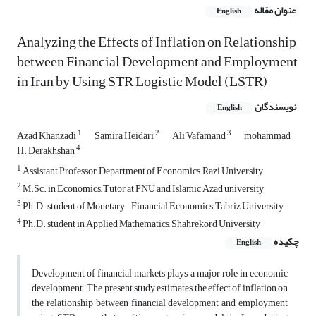
عنوان مقاله
English
Analyzing the Effects of Inflation on Relationship
between Financial Development and Employment
in Iran by Using STR Logistic Model (LSTR)
نویسندگان
English
1
2
3
Azad Khanzadi
Samira Heidari
Ali Vafamand
mohammad
4
H. Derakhshan
1
Assistant Professor, Department of Economics, Razi University
2
M.Sc. in Economics, Tutor at PNU and Islamic Azad university
3
Ph.D. student of Monetary- Financial Economics, Tabriz University
4
Ph.D. student in Applied Mathematics, Shahrekord University
چکیده
English
Development of financial markets plays a major role in economic
development. The present study estimates the effect of inflation on
the relationship between financial development and employment