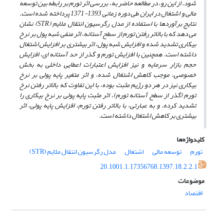
شود. از این رو، در مطالعه حاضر به، بررسی اثر تورم بر رابطه بین توسعه
مالی و اشتغال در ایران طی دوره زمانی 1393-137
1 پرداخته شده است.
نتایج برآوردها با استفاده از مدل رگرسیون انتقال ملایم (
STR
) نشان
می
دهد که
با بالاتر رفتن تورم از سطح آستانه، اثر منفی شبه پول بر نرخ
بیکاری تشدید شده و افزایش شبه پول، اثر بیشتری بر افزایش اشتغال
داشته است.
همچنین با افزایش تورم و گذر از حد آستانه
ای، افزایش
حجم بازار سرمایه و نیز افزایش اعتبارات اعطایی داخلی به بخش
خصوصی
،
موجب کاهش اشتغال شده، و
اثر متغیر پایه پولی بر نرخ
بیکاری نیز در هر دو رژیم مثبت بوده، با این تفاوت که بالاتر رفتن نرخ
تورم (گذر از سطح آستانه تورم)، اثر مثبت پایه پولی بر نرخ بیکاری را
تشدید کرده، و به عبارتی، با بالاتر رفتن تورم، افزایش پایه پولی، اثر
بیشتری بر کاهش اشتغال داشته است.
کلیدواژه‌ها
تورم
توسعه مالی
اشتغال
مدل رگرسیون انتقال ملایم (STR)
20.1001.1.17356768.1397.18.2.2.1
موضوعات
اقتصاد