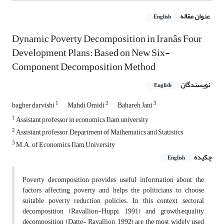
عنوان مقاله
English
Dynamic Poverty Decomposition in Iranâs Four
Development Plans: Based on New Six-
Component Decomposition Method
نویسندگان
English
1
2
3
bagher darvishi
Mahdi Omidi
Bahareh Jani
1
Assistant professor in economics ,Ilam university
2
Assistant professor, Department of Mathematics and Statistics
3
M.A. of Economics, Ilam University
چکیده
English
Poverty decomposition provides useful information about the
factors affecting poverty and helps the politicians to choose
suitable poverty reduction policies. In this context, sectoral
decomposition (Ravallion-Huppi, 1991) and growth–­equality
decomposition (Datte- Ravallion, 1992) are the most widely used