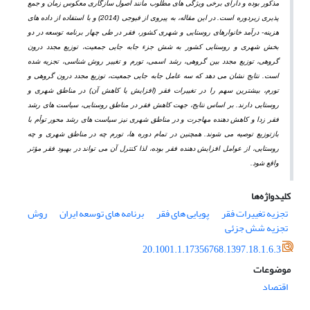
مذکور بوده و دارای برخی ویژگی
های مطلوب مانند اصول سازگاری معکوس زمان و جمع
پذیری زیردوره است. در این مقاله، به پیروی از فیوجی (2014) و با استفاده از داده
های
هزینه- درآمد خانوارهای روستایی و شهری کشور، فقر در طی چهار برنامه توسعه در دو
بخش شهری و روستایی کشور به شش جزء جابه
جایی جمعیت، توزیع مجدد درون
گروهی، توزیع مجدد بین
گروهی، رشد اسمی، تورم و تغییر روش
شناسی، تجزیه شده
است. نتایج نشان می
دهد که سه عامل جابه
جایی جمعیت، توزیع مجدد درون
گروهی و
تورم، بیشترین سهم را در تغییرات فقر (افزایش یا کاهش آن) در مناطق شهری و
روستایی دارند. بر اساس نتایج، جهت کاهش فقر در مناطق روستایی، سیاست
های رشد
فقر
زدا و کاهش
دهنده مهاجرت و در مناطق شهری نیز سیاست
های رشد محور توأم با
بازتوزیع توصیه می
شوند. همچنین در تمام دوره
ها، تورم چه در مناطق شهری و چه
روستایی، از عوامل افزایش
دهنده فقر بوده، لذا کنترل آن می
تواند در بهبود فقر مؤثر
واقع شود.
کلیدواژه‌ها
تجزیه تغییرات فقر
پویایی های فقر
برنامه های توسعه ایران
روش
تجزیه شش جزئی
20.1001.1.17356768.1397.18.1.6.3
موضوعات
اقتصاد