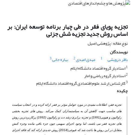
تجزیه پویای فقر در طی چهار برنامه توسعه ایران: بر
اساس روش جدید تجزیه شش جزئی
نوع مقاله : پژوهشی اصیل
نویسندگان
3
2
1
باقر درویشی
مهدی امیدی
بهاره جانی
1
استادیار گروه اقتصاد دانشگاه ایلام
2
استادیار گروه ریاضی و امار
3
کارشناس ارشد علوم اقتصادی گروه اقتصاد دانشگاه ایلام
چکیده
تجزیه فقر، اطلاعات مفیدی در مورد عوامل مؤثر بر فقر ارائه کرده و در انتخاب سیاست
های مناسب جهت کاهش آن به سیاستمداران کمک می‌کند. روش
های تجزیه
بخشی
راوالیون و هیوپی
(1991) و تجزیه برابری-رشد دت و راوالیون (1992) پرکاربردترین روش
های تجزیه فقر می
باشند، اما وجود اجزای مبهمی چون جزء باقی
مانده و
جزء کنش
متقابل در این روش
ها باعث شد که فیوجی
(2014) روش جدیدی ارائه کند که فاقد اجزای