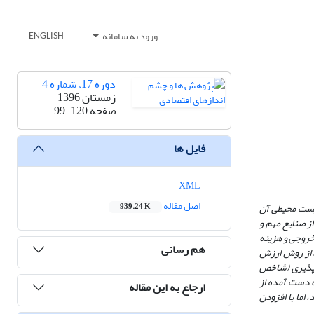
ورود به سامانه
ENGLISH
دوره 17، شماره 4
زمستان 1396
صفحه
99-120
فایل ها
XML
اصل مقاله
ست
محیطی آن
939.24 K
ز صنایع مهم و
خروجی و هزینه
هم رسانی
، از روش ارزش
ذیری (شاخص
دست آمده از
ارجاع به این مقاله
 اما با افزودن