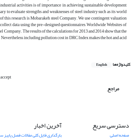
industrial activities is of importance in achieving sustainable development
ssary to evaluate strengths and weaknesses of steel industry such as its world
y of this research is Mobarakeh steel Company. We use contingent valuation
ollect data using the pre-designed questionnaires, Worldwide Websites of
el Company. The results of the calculations for 2013 and 2014 show that the
. Nevertheless, including pollution cost in DRC Index makes the hot and acid
کلیدواژه‌ها
English
 accept
مراجع
دسترسی سریع
آخرین اخبار
صفحه اصلی