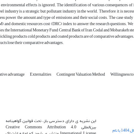
d environmental effects is ignored. The identification of various consequences of 
eel industry is a strategic but pollutant industry in the world. Therefore, it is nece
ss power, the amount and type of emissions and their social costs. The case stud
 and domestic resources cost (DRC) index to answer the research questions. We c
es, the International Monetary Fund, Central Bank of Iran, Codal and Mobarakeh ste
pickling products, cold products and coated products are of comparative advantages
ucts lose their comparative advantages.
tive advantage
Externalities
Contingent Valuation Method
Willingness to
این نشریه ی دارای دسترسی باز، تحت قوانین گواهینامه
بین‌المللی Creative Commons Attribution 4.0
بارگذاری فایل کلی مقالات فصل پاییز سال 1404 با نام
International License منتشر می‌شود که اجازه اشتراک