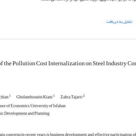
تمایل به دریافت
of the Pollution Cost Internalization on Steel Industry 
1
1
2
chian
Gholamhossein Kiani
Zahra Tajarri
ssor of Economics, University of Isfahan
c Development and Planning
in concerns in recent years is business development and effective participation 