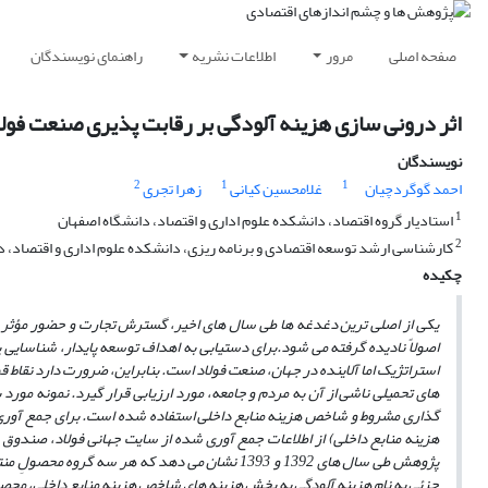
صفحه اصلی
مرور
اطلاعات نشریه
راهنمای نویسندگان
اثر درونی سازی هزینه آلودگی بر رقابت پذیری صنعت فولا
نویسندگان
2
1
1
احمد گوگردچیان
غلامحسین کیانی
زهرا تجری
1
استادیار گروه اقتصاد، دانشکده علوم اداری و اقتصاد، دانشگاه اصفهان
2
کارشناسی ارشد توسعه اقتصادی و برنامه ریزی، دانشکده علوم اداری و اقتصاد، د
چکیده
یکی از اصلی
ترین دغدغه
ها طی سال
های اخیر، گسترش تجارت و حضور مؤثر در 
اصولاً نادیده گرفته می
شود.
برای دستیابی به اهداف توسعه پایدار، شناسایی 
استراتژیک اما آلاینده در جهان، صنعت فولاد است. بنابراین، ضرورت دارد نقاط
های تحمیلی ناشی از آن به مردم و جامعه، مورد ارزیابی قرار گیرد. نمونه 
گذاری مشروط و شاخص هزینه منابع داخلی استفاده شده است. برای جمع
آوری
هزینه منابع داخلی) از اطلاعات جمع
آوری شده از سایت جهانی فولاد، صندوق 
پژوهش طی سال
های 1392 و 1393 نشان می
دهد که هر سه گروه محصولِ من
جزئی به نام هزینه آلودگی به بخش هزینه
هایِ شاخص هزینه منابع داخلی، محص