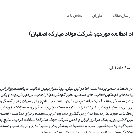
ارسال مقاله
داوران
تماس با ما
د (مطالعه موردی: شرکت فولاد مبارکه اصفهان)
انشگاه اصفهان
اقتصاد جهانی بوده است؛ اما در این میان، ایجاد
موازنه
بین فعالیت
های
اقتصادی
و
اثرات
زی
پیامدهای گوناگون فعالیت
های صنعتی، نظیر آلودگی هوا از اهمیت برخوردار بوده و یکی ا
 قوت و ضعف آن مانند قدرت رقابت
پذیری این صنعت در سطح جهانی، میزان و نوع آلودگی 
مورد بررسی در این پژوهش، شرکت فولاد مبارکه است. برای پاسخگویی به سؤالات پژوهش
 اطلاعات مورد نیاز مربوط به ارزش
گذاری مشروط، از پرسشنامه و برای محاسبه رقابت
پ
بین
المللی پول، بانک مرکزی ایران و کدال شرکت فولاد مبارکه استفاده گردید. نتایج به
تخب (گرم و اسیدشویی، سرد و محصولات پوشش
دار و سایر) دارای مزیت نسبی هستند،
ولات گرم و اسیدشویی، مزیت نسبی خود را از دست می
دهند.