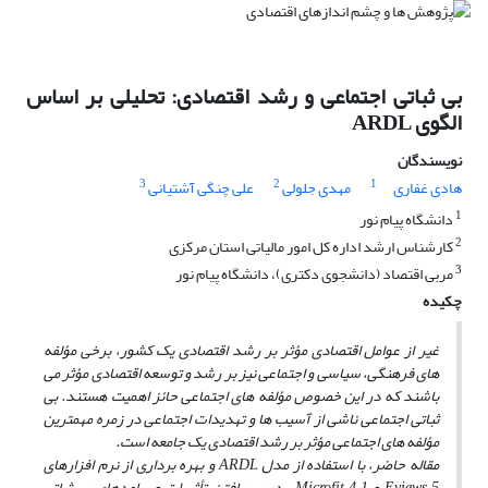
بی ثباتی اجتماعی و رشد اقتصادی: تحلیلی بر اساس
الگوی ARDL
نویسندگان
3
2
1
هادی غفاری
مهدی جلولی
علی چنگی آشتیانی
1
دانشگاه پیام نور
2
کارشناس ارشد اداره کل امور مالیاتی استان مرکزی
3
مربی اقتصاد (دانشجوی دکتری)، دانشگاه پیام نور
چکیده
غیر از عوامل اقتصادی مؤثر بر رشد اقتصادی یک کشور، برخی مؤلفه
های فرهنگی، سیاسی و اجتماعی نیز بر رشد و توسعه اقتصادی مؤثر می
باشند که در این خصوص مؤلفه های اجتماعی حائز اهمیت هستند. بی
ثباتی اجتماعی ناشی از آسیب ها و تهدیدات اجتماعی در زمره مهمترین
مؤلفه های اجتماعی مؤثر بر رشد اقتصادی یک جامعه است.
مقاله حاضر، با استفاده از مدل
ARDL
و بهره برداری از نرم افزارهای
Eviews 5
و
Microfit 4.1
، در پی یافتن تأثیرات و پیامدهای بی ثباتی