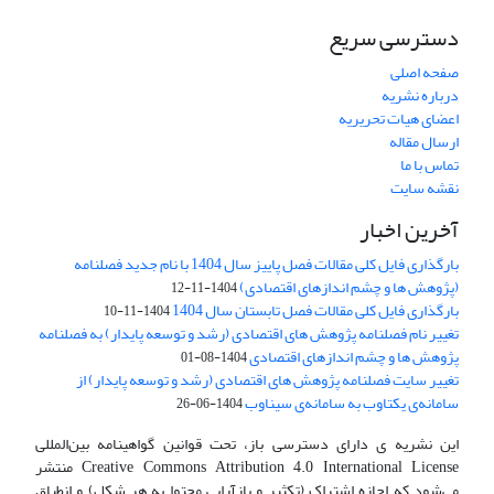
دسترسی سریع
صفحه اصلی
درباره نشریه
اعضای هیات تحریریه
ارسال مقاله
تماس با ما
نقشه سایت
آخرین اخبار
بارگذاری فایل کلی مقالات فصل پاییز سال 1404 با نام جدید فصلنامه
(پژوهش ها و چشم اندازهای اقتصادی)
1404-11-12
بارگذاری فایل کلی مقالات فصل تابستان سال 1404
1404-11-10
تغییر نام فصلنامه پژوهش های اقتصادی (رشد و توسعه پایدار) به فصلنامه
پژوهش ها و چشم اندازهای اقتصادی
1404-08-01
تغییر سایت فصلنامه پژوهش های اقتصادی (رشد و توسعه پایدار) از
سامانه‌ی یکتاوب به سامانه‌ی سیناوب
1404-06-26
این نشریه ی دارای دسترسی باز، تحت قوانین گواهینامه بین‌المللی
Creative Commons Attribution 4.0 International License منتشر
می‌شود که اجازه اشتراک (تکثیر و بازآرایی محتوا به هر شکل) و انطباق