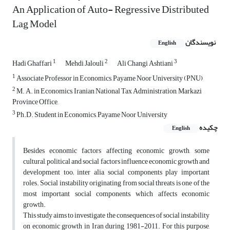
An Application of Auto- Regressive Distributed
Lag Model
نویسندگان
English
1
2
3
Hadi Ghaffari
Mehdi Jalouli
Ali Changi Ashtiani
1
Associate Professor in Economics, Payame Noor University (PNU)
2
M. A. in Economics, Iranian National Tax Administration, Markazi
Province Office,
3
Ph.D. Student in Economics, Payame Noor University
چکیده
English
Besides economic factors affecting economic growth, some
cultural, political and social factors influence economic growth and
development too; inter alia, social components play important
roles. Social instability originating from social threats is one of the
most important social components, which affects economic
growth.
This study aims to investigate the consequences of social instability
on economic growth in Iran during 1981-2011. For this purpose,