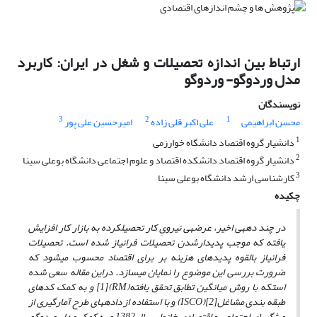
ارتباط بین اندازه تحصیلات و شغل در ایران: کاربرد
مدل وردوگو- وردوگو
نویسندگان
3
2
1
محسن ابراهیمی
علی اکبر قلی زاده
امیرحسین علی پور
1
دانشیار گروه اقتصاد دانشگاه خوارزمی
2
دانشیار گروه اقتصاد دانشکده اقتصاد و علوم اجتماعی دانشگاه بوعلی سینا
3
کارشناسی ارشد دانشگاه بوعلی سینا
چکیده
در چند دهه­ی­ اخیر، عرضه­ی­ نیرویِ کار تحصیل­کرده به بازار کار افزایش
یافته که موجب پدیدارشدن تحصیلات فرانیاز شده است. تحصیلات
فرانیاز بالقوه پدیده­ای هزینه بر برای اقتصاد محسوب می­شود که
ضرورت بررسی این موضوع را نمایان می­سازد. دراین مقاله سعی شده
است
که
با
روش میانگین تطابق تحقق یافته
(RM)[1]
و به کمک کدهای
طبقه ­بندی مشاغل[2]
(ISCO)
و با
استفاده از داده­های طرح آمارگیری از
ویژگی­های اجتماعی و اقتصادی خانوار سال1382 و به کمک مدل
وردوگو
–