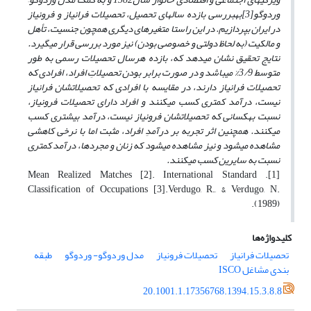
وردوگو[3]به
بررسی بازده سال­های تحصیل، تحصیلات فرانیاز و فرونیاز
در
ایران بپردازیم.
در این راستا متغیرهای دیگری همچون جنسیت، تأهل
و مالکیت (به لحاظ دولتی و خصوصی بودن) نیز مورد بررسی قرار می­گیرد.
نتایج تحقیق نشان می­دهد که، بازده هرسال تحصیلات رسمی به طور
متوسط 3/9% می­باشد و در صورت برابر بودن تحصیلاتِ افراد، افرادی که
تحصیلات فرانیاز دارند، در مقایسه با افرادی که تحصیلات­شان فرانیاز
نیست، درآمد کمتری کسب می­کنند و افراد دارای تحصیلات فرونیاز،
نسبت به
کسانی که تحصیلاتشان فرونیاز نیست، درآمد بیشتری کسب
می­کنند. همچنین اثر تجربه بر درآمدِ افراد، مثبت اما با نرخی کاهشی
مشاهده می­شود و نیز مشاهده می­شود که زنان و مجردها، درآمد کمتری
نسبت به سایرین کسب می­کنند.
[1]. Mean Realized Matches [2]. International Standard
Classification of Occupations [3].Verdugo, R., & Verdugo, N.
(1989).
کلیدواژه‌ها
تحصیلات فرانیاز
تحصیلات فرونیاز
مدل وردوگو- وردوگو
طبقه
‌بندی مشاغل ISCO
20.1001.1.17356768.1394.15.3.8.8