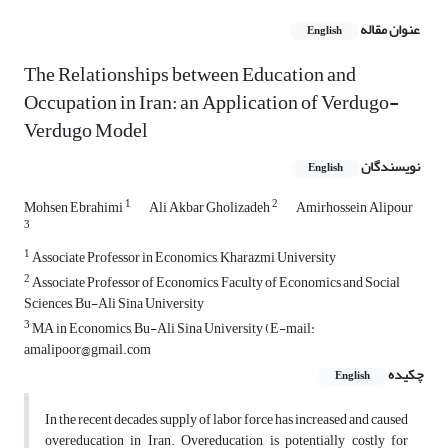
عنوان مقاله
English
The Relationships between Education and
Occupation in Iran: an Application of Verdugo-
Verdugo Model
نویسندگان
English
1
2
Mohsen Ebrahimi
Ali Akbar Gholizadeh
Amirhossein Alipour
3
1
Associate Professor in Economics, Kharazmi University
2
Associate Professor of Economics, Faculty of Economics and Social
Sciences, Bu-Ali Sina University
3
MA in Economics, Bu-Ali Sina University (E-mail:
amalipoor@gmail.com
چکیده
English
In the recent decades, supply of labor force has increased and caused
overeducation in Iran. Overeducation is potentially costly for