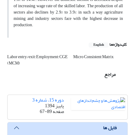
of increasing wage rate of the skilled labor. The production of all
sectors also declines by 2.9% to 3.9%, in such a way agriculture,
mining and industry sectors face with the highest decrease in
production.
کلیدواژه‌ها
English
Micro Consistent Matrix
Labor entry/exit؛Employment؛CGE
(MCM)
مراجع
دوره 15، شماره 3
پاییز 1394
صفحه
67-89
فایل ها