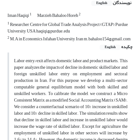
نویسندگان
English
1
2
Iman Haqiqi
Marzieh Bahaloo Horeh
1
Researcher, Centre for Global Trade Analysis Project (GTAP), Purdue
University, USA haqiqi@purdue.edu
2
M.A in Economics, Isfahan University, Iran m.bahaloo154@gmail.com
چکیده
English
Labor entry/exit affects domestic labor and product markets. This
paper analyzes the impacts of decline in domestic skilled labor and
foreign unskilled labor entry on employment and sectoral
production in Iran. For this purpose, we develop a multi-sector
computable general equilibrium model with both skilled and
unskilled workers. To calibrate the model, we construct a Micro
Consistent Matrix as a modified Social Accounting Matrix (SAM).
We consider a counterfactual scenario of 10% increase in unskilled
labor and 10% decline in skilled labor. The simulation results show
that decline in skilled labor and increase in unskilled labor would
increase the wage rate of skilled labor. Except for agriculture, the
employment of unskilled labor in other sectors will increase by
1.6% to 14.4%. However, the domestic income is decreased despite