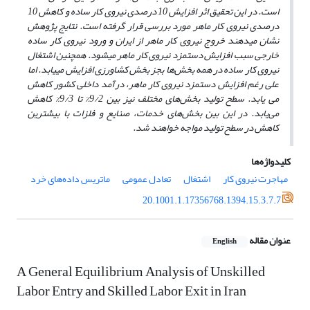
است. در این تحقیق اثر افزایش 10 درصدی نیروی کار ساده و کاهش 10
درصدی نیروی کار ماهر مورد بررسی قرار گرفته است. نتایج پژوهش
نشان می­دهند خروج نیروی کار ماهر از ایران و ورود نیروی کار ساده
خارجی سبب افزایش دستمزد نیروی کار ماهر می­شود. همچنین اشتغال
نیروی کار ساده در همه بخش‌ها بجز بخش کشاورزی افزایش می­یابد. اما
علی رغم افزایش دستمزد نیروی کار ماهر، درآمد داخلی کشور کاهش
می یابد. سطح تولید بخش‌های مختلف نیز بین 9/2% تا 9/3% کاهش
می‌یابد. در این بین بخش‌های خدمات، صنایع و فلزات با بیشترین
کاهش در سطح تولید مواجه خواهند شد.
کلیدواژه‌ها
مهاجرت نیروی کار
اشتغال
تعادل عمومی
ماتریس داده‌های خرد
20.1001.1.17356768.1394.15.3.7.7
عنوان مقاله
English
A General Equilibrium Analysis of Unskilled
Labor Entry and Skilled Labor Exit in Iran