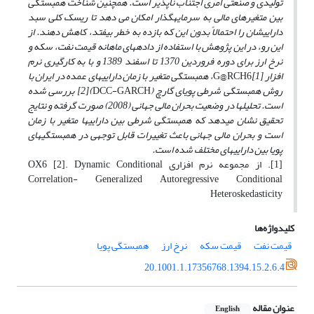
تولیدی
و صنعتی
امری
اجتناب ناپذیر است. همچنین شناخت همبستگی
بین متغیرهای مالی به سرمایه
گذار امکان می دهد تا ریسک کلی سبد
دارایی­­شان را احتمالاً بدون این که بازده به خطر بیفتد، کاهش دهند.
از
این رو، در این پژوهش با استفاده از داده­های ماهانه قیمت نفت، سکه و
نرخ ارز برای دوره فروردین 1370 تا اسفند 1389 و با به کارگیری نرم
افزار
[1]
G@RCH6
، همبستگی متغیر با زمان دارایی­های عمده در ایران با
روش همبستگی شرطی پویای گارچ (
DCC-GARCH
)[2] بررسی شده
است.
تحلیل­ها در وضعیت بحران مالی جهانی (2008) صورت گرفته و نتایج
تحقیق نشان می­دهد
که همبستگی شرطی بین دارایی­ها متغیر با زمان
است و بحران مالی جهانی باعث تغییرات قابل توجهی در همبستگی­های
پویا بین دارایی­های مختلف شده است.
[1]. از مجموعه نرم افزاری OX6 [2]. Dynamic Conditional
Correlation- Generalized Autoregressive Conditional
Heteroskedasticity
کلیدواژه‌ها
قیمت نفت
قیمت سکه
نرخ ارز
همبستگی پویا
20.1001.1.17356768.1394.15.2.6.4
عنوان مقاله
English