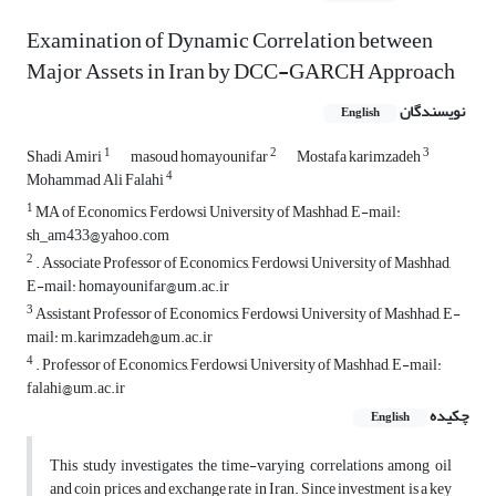
Examination of Dynamic Correlation between
Major Assets in Iran by DCC-GARCH Approach
نویسندگان
English
1
2
3
Shadi Amiri
masoud homayounifar
Mostafa karimzadeh
4
Mohammad Ali Falahi
1
MA of Economics, Ferdowsi University of Mashhad, E-mail:
sh_am433@yahoo.com
2
. Associate Professor of Economics, Ferdowsi University of Mashhad,
E-mail: homayounifar@um.ac.ir
3
Assistant Professor of Economics, Ferdowsi University of Mashhad, E-
mail: m.karimzadeh@um.ac.ir
4
. Professor of Economics, Ferdowsi University of Mashhad, E-mail:
falahi@um.ac.ir
چکیده
English
This study investigates the time-varying correlations among oil
and coin prices, and exchange rate in Iran. Since investment is a key