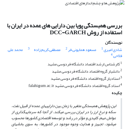
بررسی همبستگی پویا بین دارایی های عمده در ایران با
استفاده از روش DCC-GARCH
نویسندگان
3
2
1
شادی امیری
مسعود همایونی فر
مصطفی کریم زاده
محمد علی
4
فلاحی
1
کارشناس ارشد اقتصاد دانشگاه فردوسی مشهد
2
دانشیار گروه اقتصاد دانشگاه فردوسی مشهد
3
استادیار گروه اقتصاد دانشگاه فردوسی مشهد
4
استاد گروه اقتصاد دانشگاه فردوسی مشهد falahi@um.ac.ir
چکیده
این پژوهش همبستگی متغیر با زمان بین دارایی­های عمده از قبیل نفت،
سکه و نرخ ارز را در ایران بررسی می­کند. از آنجا که سرمایه­گذاری
از
عوامل
مهم، کلیدی
و مؤثر
در
رشد
و
توسعه
اقتصادی
کشورها محسوب
می­شود، تجهیز
و
هدایت
وجوه
موجود در
کشورها،
به
سوی
بخش­های