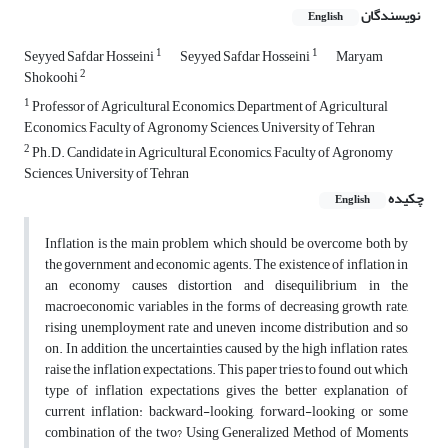
نویسندگان
English
1
1
Seyyed Safdar Hosseini
Seyyed Safdar Hosseini
Maryam
2
Shokoohi
1
Professor of Agricultural Economics, Department of Agricultural
Economics, Faculty of Agronomy Sciences, University of Tehran
2
Ph.D. Candidate in Agricultural Economics, Faculty of Agronomy
Sciences, University of Tehran
چکیده
English
Inflation is the main problem which should be overcome both by
the government and economic agents. The existence of inflation in
an economy causes distortion and disequilibrium in the
macroeconomic variables in the forms of decreasing growth rate,
rising unemployment rate and uneven income distribution and so
on. In addition, the uncertainties caused by the high inflation rates,
raise the inflation expectations. This paper tries to found out which
type of inflation expectations gives the better explanation of
current inflation: backward-looking, forward-looking or some
combination of the two? Using Generalized Method of Moments