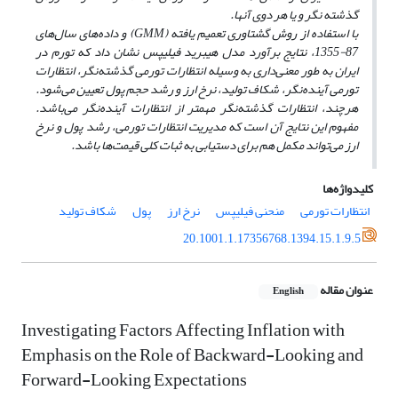
گذشته نگر و یا هر دوی آنها.
با استفاده از روش گشتاوری تعمیم یافته (
GMM
) و داده‌های سال‌های
87-1355، نتایج برآورد مدل هیبرید فیلیپس نشان داد که تورم در
ایران به طور معنی‌داری به وسیله انتظارات تورمی گذشته‌نگر، انتظارات
تورمی آینده‌نگر، شکاف تولید، نرخ ارز و رشد حجم پول تعیین می‌شود.
هرچند، انتظارات گذشته‌نگر مهمتر از انتظارات آینده‌نگر می‌باشد.
مفهوم این نتایج آن است که مدیریت انتظارات تورمی، رشد پول و نرخ
ارز می‌تواند مکمل هم برای دستیابی به ثبات کلی قیمت‌ها باشد.
کلیدواژه‌ها
انتظارات تورمی
منحنی فیلیپس
نرخ ارز
پول
شکاف تولید
20.1001.1.17356768.1394.15.1.9.5
عنوان مقاله
English
Investigating Factors Affecting Inflation with
Emphasis on the Role of Backward-Looking and
Forward-Looking Expectations