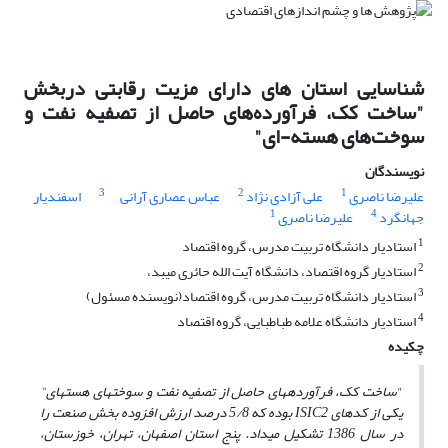
شناسایی استان های دارای مزیت رقابتی دربخش
"ساخت کک، فرآورده‌های حاصل از تصفیه نفت و
سوخت‌های هسته-ای"
نویسندگان
3
2
1
علیرضا ناصری
علی آزادی نژاد
عباس عصاری آرانی
اسفندیار
1
4
جهانگرد
علیرضا ناصری
1
استادیار دانشگاه تربیت مدرس، گروه اقتصاد
2
استادیار گروه اقتصاد، دانشگاه آیت الله حائری میبد،
3
استادیار دانشگاه تربیت مدرس، گروه اقتصاد(نویسنده مسئول)
4
استادیار دانشگاه علامه طباطبایی، گروه اقتصاد
چکیده
"
ساخت کک، فرآورده­های حاصل از تصفیه نفت و سوخت­های هسته­ای"
یکی از کدهای
ISIC2
بوده که 5/8 درصد ارزش افزوده بخش صنعت را
در سال 1386 تشکیل می­داد. پنج استان اصفهان، تهران، خوزستان،