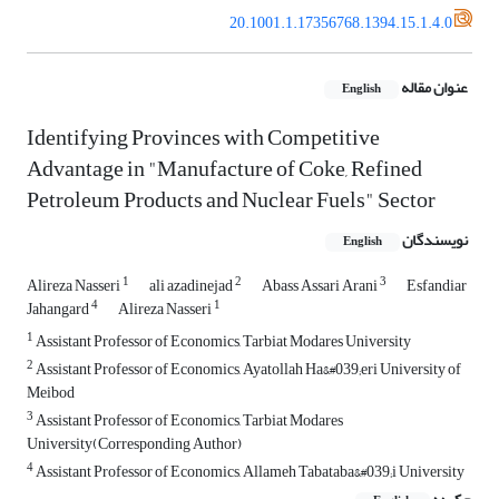
20.1001.1.17356768.1394.15.1.4.0
عنوان مقاله
English
Identifying Provinces with Competitive
Advantage in "Manufacture of Coke, Refined
Petroleum Products and Nuclear Fuels" Sector
نویسندگان
English
1
2
3
Alireza Nasseri
ali azadinejad
Abass Assari Arani
Esfandiar
4
1
Jahangard
Alireza Nasseri
1
Assistant Professor of Economics, Tarbiat Modares University
2
Assistant Professor of Economics, Ayatollah Ha&#039;eri University of
Meibod
3
Assistant Professor of Economics, Tarbiat Modares
University(Corresponding Author)
4
Assistant Professor of Economics, Allameh Tabataba&#039;i University