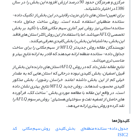
مرکزی و هرمزگان حدود 90 درصد ارزش افزوده این بخش را در سال
1386 در اختیار داشته­اند.
برای تعیین استان های دارای مزیت رقابتی در این بخش از تکنیک داده
-
ستانده منطقه­ای استفاده شده است. روش ساخت جداول داده-
ستانده استانی نیز روش غیر آماری سهم مکانی فلگ با تأکید بر بخش
تخصصی
AFLQ
می­باشد. اما با استفاده از این روش اکثر استان های فاقد
این بخش، به اشتباه این بخش را بخش کلیدی معرفی می­کنند.
نویسندگان مقاله روش جدیدتر
MFLQ
از سهم مکانی را برای ساخت
جداول داده- ستانده منطقه ارائه می­دهند که قادر به ارائه نتایج بهتر و
مناسب تری می­باشد.
نتایج مقاله نشان داد که در روش
AFLQ
استان های دارنده این بخش از
قبیل اصفهان، بخش کلیدی نبوده درحالی که استان هایی که به مقدار
خیلی کم از این بخش داشته (مانند خراسان رضوی)، بخش مذکور
کلیدی محسوب شده­اند. روش جدید
MFLQ
نتایج بهتری نشان داده
است. در واقع این مقاله با مطالعه موردی بخش "ساخت کک، فرآورده
های حاصل از تصفیه نفت و سوخت­های هسته­ای" روش مرسوم
AFLQ
را
نقد کرده و روش بهتری ارائه می‌دهد.
کلیدواژه‌ها
جدول داده- ستانده منطقه‌ای
بخش کلیدی
روش سهم مکانی
کد
ISIC2