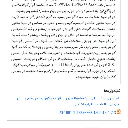
فاصله زمانی 05/09/1387 تا 31/06/1391 مورد معامله قرار گرفته اند و
در واقع این بازه، دوره زمانی مورد بررسی این مقاله را شامل می شود.
دو فرضیه متفاوت در مورد اثر سررسید در قراردادهای آتی وجود دارد؛
فرضیه متغیر حالت و فرضیه کوواریانس منفی. بر اساس فرضیه متغیر
حالت، نوسانات قیمت های آتی در دوره­های زمانی ای که نااطمینانی
مربوط به عرضه و تقاضا در حال از بین رفتن باشد، بیشتر است که به
این فرضیه اثر جریان اطلاعات نیز گفته می شود. بر اساس فرضیه
کوواریانس منفی نیز، اثر سررسید در بازارهایی وجود دارد که در آنها
کوواریانس بین تغییرات قیمت نقدی و تغییرات خالص هزینه حمل، منفی
باشد. نتایج حاصل شده با استفاده از روش حداقل مربعات معمولی
(
OLS
) و روش داده های پانل (
Panel Data
)، هیچیک از دو فرضیه فوق­
الذکر را در مورد قراردادهای آتی سکه بهار آزادی مورد معامله در بورس
کالای ایران تأیید نمی­نمایند.
کلیدواژه‌ها
اثر سررسید
فرضیه ساموئلسون
فرضیه کوواریانس منفی
اثر
جریان اطلاعات
قرارداد آتی
20.1001.1.17356768.1394.15.1.7.3