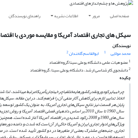
صفحه اصلی
مرور
اطلاعات نشریه
راهنمای نویسندگان
سیکل های تجاری اقتصاد آمریکا و مقایسه موردی با اقتصاد
نویسندگان
2
1
محمد مولایی
ابوالقاسم گلخندان
1
عضو هیات علمی دانشگاه بوعلی سینا گروه اقتصاد
2
دانشجوی کارشناسی ارشد، دانشکاه بوعلی سینا، گروه اقتصاد
چکیده
چرخه­های
رکود
و
رونق
در
کشورهای
مختلف
با
چرخه
تجاری
آمریکا
مرتبط می­باشند، لذا ش
اتخاذ تدابیر لازم برای کاهش آثار منفی آن را فراهم ­کند. در این مقاله، سیکل‌ه
پایان هر قسمت نیز نتایج سیکل‌های تجاری آمریکا، به عنوان یک کشور توسعه یا
سال 1960 تا سال 2010 بر اساس داده­های فصلی اقتصاد آمریکا
و روش تجزیه و
سال های 1980 و 2008
رکود شدیدی
در اقتصاد آمریکا آغاز شده است. همچنین اقتصاد آمریکا در دهه‌های 1980 و 1990 
وی
ژ
گی‌های ادوار تجاری ایران و آمریکا حاکی از آن است که شدت و دامنه دوره‌های
تجاری، جنبه‌های مشترک بعضی از متغیرها در دو کشور تأیید شده است. در مو
توسعه‌یافته است. در مورد علل ادوار تجاری، سرمایه‌گذاری مسکونی بخش خصو