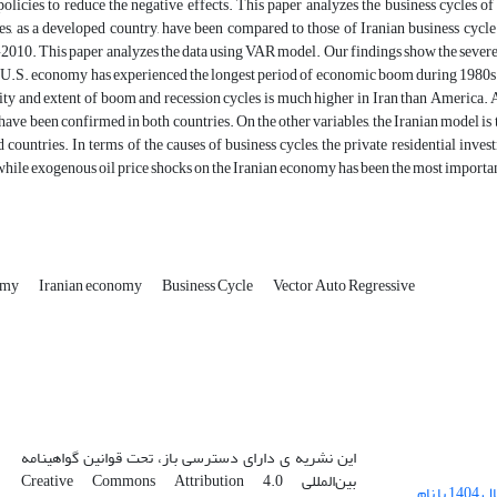
olicies to reduce the negative effects. This paper analyzes the business cycles o
es, as a developed country, have been compared to those of Iranian business cycle 
010. This paper analyzes the data using VAR model. Our findings show the severe 
 U.S. economy has experienced the longest period of economic boom during 1980s a
rity and extent of boom and recession cycles is much higher in Iran than America. 
 have been confirmed in both countries. On the other variables, the Iranian model i
 countries. In terms of the causes of business cycles, the private residential in
 while exogenous oil price shocks on the Iranian economy has been the most importan
omy
Iranian economy
Business Cycle
Vector Auto Regressive
این نشریه ی دارای دسترسی باز، تحت قوانین گواهینامه
بین‌المللی Creative Commons Attribution 4.0
بارگذاری فایل کلی مقالات فصل پاییز سال 1404 با نام