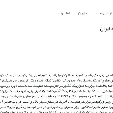
ارسال مقاله
داوران
تماس با ما
 ایران
ناسایی رکودهای شدید آمریکا و علل آن می­تواند باعث پیش­بینی یک رکود جهانی همزمان 
ای تجاری آمریکا با استفاده از سه
ویژگی‌
حقایق آشکار شده و علل آن مورد بررسی قرار 
فته با اقتصاد ایران به عنوان یک کشور در حال توسعه مقایسه شده است. دوره بررسی در 
 تحلیل اطلاعات با استفاده از تکنیک
VAR
می­باشد.
یافته­های پژوهش در قسمت اول نش
شاهد طولانی‌ترین دوره‌های رونق اقتصادی بوده است.
 رونق و رکود در ایران در مقایسه با آمریکا در سطح بسیار بالاتری است. در باب حقایق آ
رد سایر متغیرها، الگوی ایران منطبق بر کشورهای در حال توسعه و الگوی آمریکا منط
صی مهمترین علت ادوار تجاری طی پنج دهه گذشته در اقتصاد آمریکا معرفی شده است، 