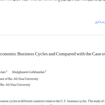
برداری
conomic Business Cycles and Compared with the Case o
1
2
laei
Abulghasem Golkhandan
sor of Bu-Ali Sina University,
 Bu-Ali Sina University
ssion cycles in different countries relate to the U.S. business cycles. The study of