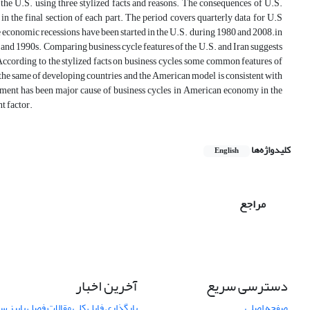
f the U.S. using three stylized facts and reasons. The consequences of U.S.
in the final section of each part. The period covers quarterly data for U.S
economic recessions have been started in the U.S. during 1980 and 2008.in
nd 1990s. Comparing business cycle features of the U.S. and Iran suggests
According to the stylized facts on business cycles, some common features of
s the same of developing countries and the American model is consistent with
vestment has been major cause of business cycles in American economy in the
t factor.
کلیدواژه‌ها
English
مراجع
دسترسی سریع
آخرین اخبار
صفحه اصلی