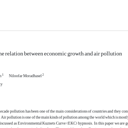
he relation between economic growth and air pollution
1
2
an
Niloofar Moradhasel
ty
ecade pollution has been one of the main considerations of countries and they consi
Air pollution is one of the main kinds of pollution among the world which is mos
discussed as Environmental Kuznets Curve (EKC) hypnosis. In this paper we are go