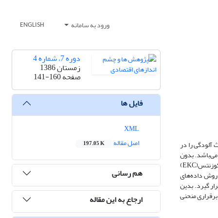
ورود به سامانه
ENGLISH
دوره 7، شماره 4
زمستان 1386
صفحه
141-160
فایل ها
XML
اصل مقاله
 آلودگی را در
197.05 K
می‌باشد. بدون
شک تولید و انتشار آلودگی تابعی از فرایند رشد و توسعه اقتصادی کشورهاست. این موضوع در ادبیات اقتصادی (اقتصاد محیط زیست) در قالب منحنی زیست محیطی کوزنتس(EKC)
هم رسانی
 روش داده‌های
ان) مورد آزمون قرار گیرد. بدین
ر‌قراری منحنی
ارجاع به این مقاله