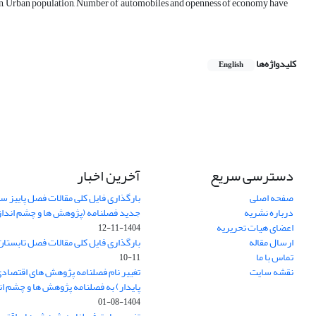
ion, Urban population, Number of automobiles and openness of economy have
کلیدواژه‌ها
English
دسترسی سریع
آخرین اخبار
صفحه اصلی
درباره نشریه
جدید فصلنامه (پژوهش ها و چشم اندا
اعضای هیات تحریریه
1404-11-12
ارسال مقاله
بارگذاری فایل کلی مقالات فصل تابستان سا
تماس با ما
11-10
نقشه سایت
تغییر نام فصلنامه پژوهش های اقتصاد
پایدار) به فصلنامه پژوهش ها و چشم ا
1404-08-01