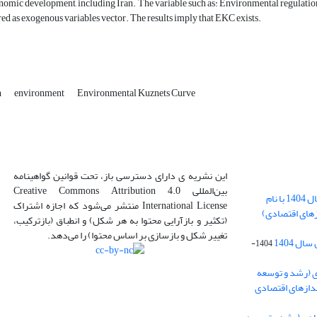
onomic development, including Iran. The variable such as: Environmental regulat
ed as exogenous variables vector. The results imply that EKC exists.
h
environment
Environmental Kuznets Curve
این نشریه ی دارای دسترسی باز، تحت قوانین گواهینامه
بین‌المللی Creative Commons Attribution 4.0
بارگذاری فایل کلی مقالات فصل پاییز سال 1404 با نام
International License منتشر می‌شود که اجازه اشتراک
زهای اقتصادی)
(تکثیر و بازآرایی محتوا به هر شکل) و انطباق (بازترکیب،
تغییر شکل و بازسازی بر اساس محتوا) را می‌دهد.
ل 1404
1404-
ی (رشد و توسعه
ندازهای اقتصادی