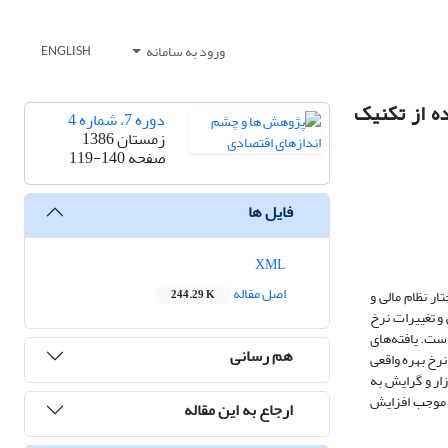
ورود به سامانه
ENGLISH
ده از تکنیک
دوره 7، شماره 4
زمستان 1386
صفحه
119-140
فایل ها
XML
اصل مقاله
ر نظام مالی و
244.29 K
و تغییرات نرخ
ز تکنیک اقتصادسنجی 1VECMمورد ارزیابی قرار گرفته است. یافته‌های
هم رسانی
نرخ بهره واقعی
ار و گرایش به
، موجب افزایش
ارجاع به این مقاله