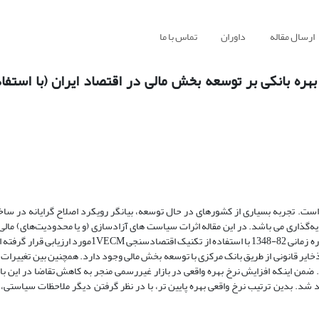
ارسال مقاله
داوران
تماس با ما
بهره بانکی بر توسعه بخش مالی در اقتصاد ایران (با استفا
ست. تجربه بسیاری از کشورهای در حال توسعه، بیانگر رویکرد اصلاح گرایانه در ساختا
گذاری می باشد. در این مقاله اثرات سیاست های آزادسازی (و یا محدودیت‌های) مالی 
بهره واقعی (سپرده‌ها و تسهیلات) بر توسعه بخش مالی در اقتصاد ایران برای دوره زمانی 82-1348 با استفاده ا
 ذخایر قانونی از طریق بانک مرکزی با توسعه بخش مالی وجود دارد. همچنین بین تغییرات 
. ضمن اینکه افزایش نرخ بهره واقعی در بازار غیررسمی منجر به کاهش تقاضا در این باز
 شد. بدین ترتیب نرخ واقعی بهره پایین تر، با در نظر گرفتن دیگر ملاحظات سیاستی