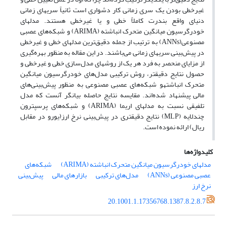
غیرخطی بودن یک سری زمانی کار دشواری است ثانیاً سریهای زمانی
دنیای واقع بندرت کاملاً خطی و یا غیرخطی هستند. مدلهای
خودرگرسیون میانگین متحرک انباشته (ARIMA) و شبکه‌های عصبی
مصنوعی(ANNs) به ترتیب از جمله دقیق‌ترین مدلهای خطی و غیرخطی
در پیش‌بینی سریهای زمانی می‌باشند. در این مقاله به منظور بهره‌گیری
از مزایای منحصر به فرد هر یک از روشهای مدل‌سازی خطی و غیرخطی و
حصول نتایج دقیقتر، روش ترکیبی مدل‌های خودرگرسیون میانگین
متحرک انباشتهو شبکه‌های عصبی مصنوعی به منظور پیش‌بینی‌های
مالی پیشنهاد شده‌اند. مقایسه نتایج حاصله بیانگر آنست که مدل
تلفیقی نسبت به مدلهای اریما (ARIMA) و شبکه‌های پرسپترون
چندلایه (MLP) نتایج دقیقتری در پیش‌بینی نرخ ارز(یورو در مقابل
ریال) ارائه نموده است.
کلیدواژه‌ها
مدلهای خودرگرسیون میانگین متحرک انباشته (ARIMA)
شبکه‌های
عصبی مصنوعی (ANNs)
مدل‌های ترکیبی
بازارهای مالی
پیش‌‌بینی
نرخ ارز
20.1001.1.17356768.1387.8.2.8.7