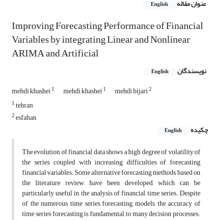
عنوان مقاله
English
Improving Forecasting Performance of Financial
Variables by integrating Linear and Nonlinear
ARIMA and Artificial
نویسندگان
English
1
1
2
mehdi khashei
mehdi khashei
mehdi bijari
1
tehran
2
esfahan
چکیده
English
The evolution of financial data shows a high degree of volatility of
the series, coupled with increasing difficulties of forecasting
financial variables. Some alternative forecasting methods, based on
the literature review, have been developed, which can be
particularly useful in the analysis of financial time series. Despite
of the numerous time series forecasting models, the accuracy of
time series forecasting is fundamental to many decision processes.