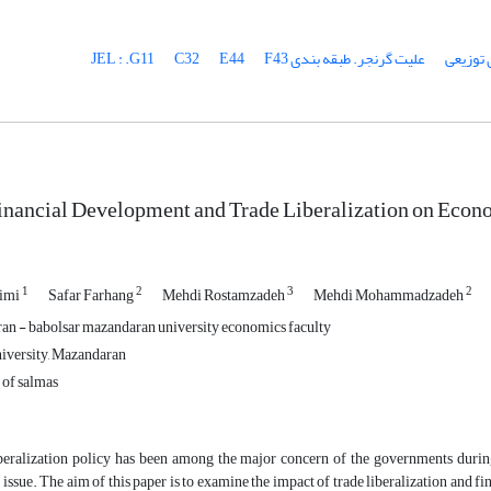
 توزیعی
علیت گرنجر. طبقه بندی JEL : .G11
F43
E44
C32
inancial Development and Trade Liberalization on Econ
1
2
3
2
mimi
Safar Farhang
Mehdi Rostamzadeh
Mehdi Mohammadzadeh
an - babolsar mazandaran university economics faculty
versity, Mazandaran
 of salmas
eralization policy has been among the major concern of the governments during 
 issue. The aim of this paper is to examine the impact of trade liberalization and