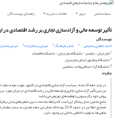
صفحه اصلی
مرور
اطلاعات نشریه
راهنمای نویسندگان
تأثیر توسعه مالی و آزادسازی تجاری بر رشد اقتصادی در ای
نویسندگان
3
2
1
احمد جعفری صمیمی
صفـر فرهنـگ
مهدی رستم زاده
مهدی محمدزا
1
مازندران - بابلسر - دانشگاه مازندران - دانشکده اقتصاد
2
دانشگاه پیام نور استان مازندران
3
دانشگاه آزاد اسلامی واحد سلماس
چکیده
در چند دهه گذشته، سیاست آزادسازی اقتصادی در کشور، مورد توجه دولت قرار گ
روش خود رگرسیونی با وقفه های توزیعی می باشد.
نتایج تخمین مدل بیانگر این است که رابطه بلندمدت بین متغیرهای مدل برقرار 
تصحیح خطا نیز در حدود 22/0 بوده که نشان می دهد تعدی
متغیرها به تولید ناخالص داخلی نیز وجود دارد.