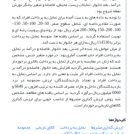
درآمد، بعد خانوار، تمایلات زیست محیطی، فاصله و متغیر بیانگر تورش
نقطه شروع بود.
با توجه به داده های به دست آمده برای تمایل به پرداخت افراد که به
صورت مقادیردامنه ای، شامل سطوح صفر، 50-20، 100-50، 150-
100، 200-150 و300-200 هزار ریال بود از روشهای پروبیت رتبه ای و
توبیت استفاده گردید. بر اساس یافته ها، متوسط تمایل به پرداخت
برابر با 114530 ریال به ازای هر خانوار به دست آمد.
از میان عوامل یاد شده اثر جنس، بعد خانوار، فاصله و درآمد بر تمایل
به پرداخت افراد حایز اهمیت آماری بود. در مورد متغیر جنس، مشخص
شد که زنان در مقایسه با مردان از تمایل به پرداخت بالاتری برخوردار
هستند. همچنین مشخص گردید افزایش بعد خانوار، فاصله و درآمد بر
تمایل به پرداخت افراد اثر مثبت و معنی دار دارد. بر اساس تمایل به
پرداخت افراد و تعداد بازدیدکنندگان، ارزش مجموعه در نزد
بازدیدکنندگان داخل و مازاد مصرف کننده به ترتیب افزون بر 6640 و
6060 میلیون ریال برآورد گردید. بر اساس یافته های مطالعه، مشخص
شد روش ارزش گذاری مشروط از تناسب خوبی برای ارزش گذاری
کالاهای تاریخی برخوردار است.
کلیدواژه‌ها
: ارزش گذاری مشروط
تمایل به پرداخت
کالای تاریخی
مجموعه
تاریخی پاسارگاد. طبقه بندیQ57 : JEL