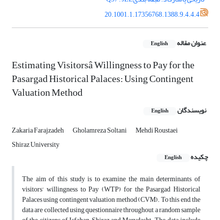
20.1001.1.17356768.1388.9.4.4.4
عنوان مقاله
English
Estimating Visitorsâ Willingness to Pay for the
Pasargad Historical Palaces: Using Contingent
Valuation Method
نویسندگان
English
Zakaria Farajzadeh
Gholamreza Soltani
Mehdi Roustaei
Shiraz University
چکیده
English
The aim of this study is to examine the main determinants of
visitors' willingness to Pay (WTP) for the Pasargad Historical
Palaces using contingent valuation method (CVM). To this end, the
data are collected using questionnaire throughout a random sample