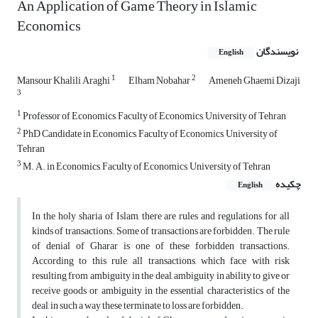
An Application of Game Theory in Islamic
Economics
نویسندگان
English
1
2
Mansour Khalili Araghi
Elham Nobahar
Ameneh Ghaemi Dizaji
3
1
Professor of Economics, Faculty of Economics, University of Tehran
2
PhD Candidate in Economics, Faculty of Economics, University of
Tehran
3
M. A. in Economics, Faculty of Economics, University of Tehran
چکیده
English
In the holy sharia of Islam, there are rules and regulations for all
kinds of transactions. Some of transactions are forbidden. The rule
of denial of Gharar is one of these forbidden transactions.
According to this rule, all transactions, which face with risk
resulting from ambiguity in the deal, ambiguity in ability to give or
receive goods or ambiguity in the essential characteristics of the
deal, in such a way these terminate to loss are forbidden.