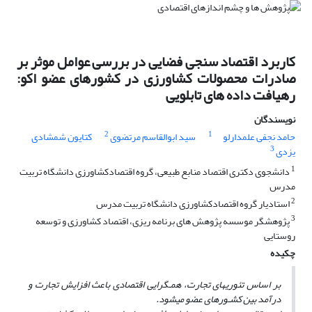
کاربرد اقتصاد سنجی فضایی در بررسی عوامل موثر بر
صادرات محصولات کشاورزی در کشورهای عضو اکو:
رهیافت داده های تابلویی
نویسندگان
2
1
حامد نجفی علمدارلو
سید ابوالقاسم مرتضوی
کتایون شمشادی
3
یزدی
1
دانشجوی دکتری اقتصاد منابع طبیعی، گروه اقتصادکشاورزی دانشگاه تربیت
مدرس
2
استادیار گروه اقتصادکشاورزی دانشگاه تربیت مدرس
3
پژوهشگر موسسه پژوهش های برنامه ریزی، اقتصاد کشاورزی و توسعه
روستایی
چکیده
بر اساس تئوری­های تجارت، همـگرایی اقتصادی باعث افزایش تجارت و
درآمد بین کشـورهای عضو می­شود.