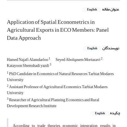
عنوان مقاله
English
Application of Spatial Econometrics in
Agricultural Exports in ECO Members: Panel
Data Approach
نویسندگان
English
1
2
Hamed Najafi Alamdarloo
Seyed Abolqasem Mortazavi
3
Katayoon Shemshadi yazdi
1
PhD Candidate in Economics of Natural Resources, Tarbiat Modares
University
2
Assistant Professor of Agricultural Economics, Tarbiat Modares
University
3
Researcher of Agricultural Planning, Economics and Rural
Development Research Institute
چکیده
English
According to trade theories, economic integration results in