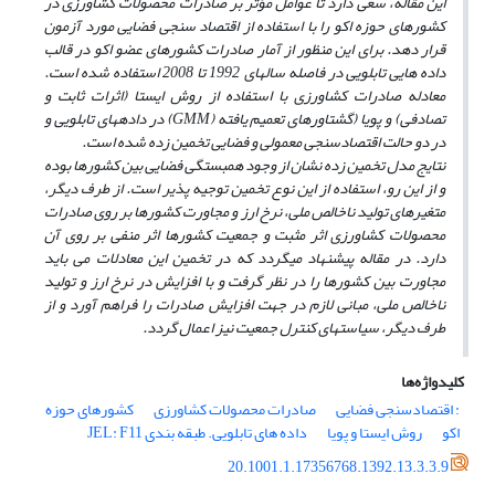
این مقاله، سعی دارد تا عوامل مؤثر بر صادرات محصولات کشاورزی در
کشورهای حوزه اکو را با استفاده از اقتصاد سنجی فضایی مورد آزمون
قرار دهد. برای این منظور از آمار صادرات کشورهای عضو اکو در قالب
داده هایی تابلویی در فاصله سال­های 1992 تا 2008 استفاده شده است.
معادله صادرات کشاورزی با استفاده از روش ایستا (اثرات ثابت و
تصادفی) و پویا (گشتاورهای تعمیم یافته (
GMM
) در داده­های تابلویی و
در دو حالت اقتصادسنجی معمولی و فضایی تخمین زده شده است.
نتایج مدل تخمین زده نشان از وجود همبستگی فضایی بین کشورها بوده
و از این رو، استفاده از این نوع تخمین توجیه پذیر است. از طرف دیگر،
متغیرهای تولید ناخالص ملی، نرخ ارز و مجاورت کشورها بر روی صادرات
محصولات کشاورزی اثر مثبت و جمعیت کشورها اثر منفی بر روی آن
دارد. در مقاله پیشنهاد می­گردد که در تخمین این معادلات می باید
مجاورت بین کشورها را در نظر گرفت و با افزایش در نرخ ارز و تولید
ناخالص ملی، مبانی لازم در جهت افزایش صادرات را فراهم آورد و از
طرف دیگر، سیاست­های کنترل جمعیت نیز اعمال گردد.
کلیدواژه‌ها
: اقتصادسنجی فضایی
صادرات محصولات کشاورزی
کشورهای حوزه
اکو
روش ایستا و پویا
داده های تابلویی. طبقه بندی JEL: F11
20.1001.1.17356768.1392.13.3.3.9