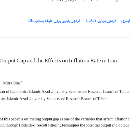
ینزی
آزمون پایایی HEGY
آزمون پایایی پرون. طبقه بندیJEL:
Output Gap and the Effects on Inflation Rate in Iran
2
Mitra Olia
ssor of Economics, Islamic Azad University, Science and Research Branch of Tehra
cs, Islamic Azad University, Science and Research Branch of Tehran
f this paper is estimating output gap as one of the variables that affect inflatio
nd through Hodrick-Prescott filtering techniques the potential output and output 