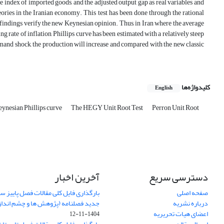
ce index of imported goods, and the adjusted output gap as real variables and
eories in the Iranian economy. This test has been done through the rational
 findings verify the new Keynesian opinion. Thus, in Iran where the average
ng rate of inflation, Phillips curve has been estimated with a relatively steep
demand shock, the production will increase and compared with the new classic
کلیدواژه‌ها
English
ynesian Phillips curve
The HEGY Unit Root Test
Perron Unit Root
دسترسی سریع
آخرین اخبار
صفحه اصلی
درباره نشریه
جدید فصلنامه (پژوهش ها و چشم اندا
اعضای هیات تحریریه
1404-11-12