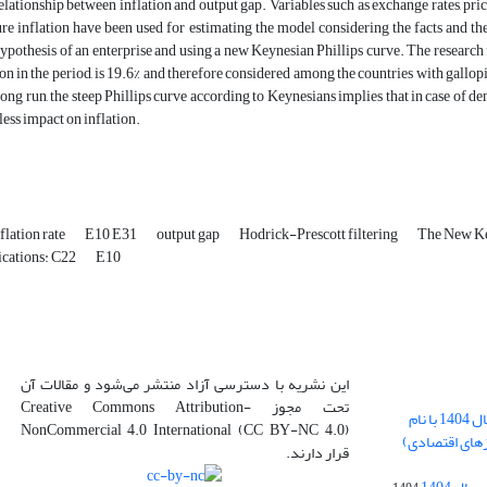
relationship between inflation and output gap. Variables such as exchange rates, pri
re inflation have been used for estimating the model considering the facts and th
ypothesis of an enterprise and using a new Keynesian Phillips curve. The research
tion in the period, is 19.6% and therefore considered among the countries with gallopi
 long run, the steep Phillips curve according to Keynesians implies that in case of 
less impact on inflation.
flation rate
E10 E31
output gap
Hodrick-Prescott filtering
The New Ke
fications: C22
E10
این نشریه با دسترسی آزاد منتشر می‌شود و مقالات آن
تحت مجوز Creative Commons Attribution-
بارگذاری فایل کلی مقالات فصل پاییز سال 1404 با نام
NonCommercial 4.0 International (CC BY-NC 4.0)
زهای اقتصادی)
قرار دارند.