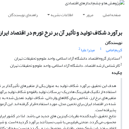
صفحه اصلی
مرور
اطلاعات نشریه
راهنمای نویسندگان
برآورد شکاف تولید و تأثیر آن بر نرخ تورم در اقتصاد ایرا
نویسندگان
2
1
کریم امامی
میترا علیا
1
استادیار گروه اقتصاد دانشگاه آزاد اسلامی، واحد علوم و تحقیقات تهران
2
کارشناس ارشد اقتصاد، دانشگاه آزاد اسلامی، واحد علوم و تحقیقات تهران
چکیده
استفاده از تکنیک فیلترینگ هادریک-پرسکات تولید بالقوه و شکاف تولید برآو
متغیرهای نرخ ارز، شاخص بهای کالاهای وارداتی، شکاف تولید تعدیل شده به عنو
شده در اقتصاد ایران برای تخمین مدل، مورد استفاده قرار گرفته اند. این آزمون
پذیرفته است.
محسوب می گردد، منحنی فیلیپس با شیب نسبتاً تند برآورد گردیده است. و شیب
اتفاق بیفتد، این شوک موجب افزایش محصول نیز می گردد و نسبت به حالت کلا