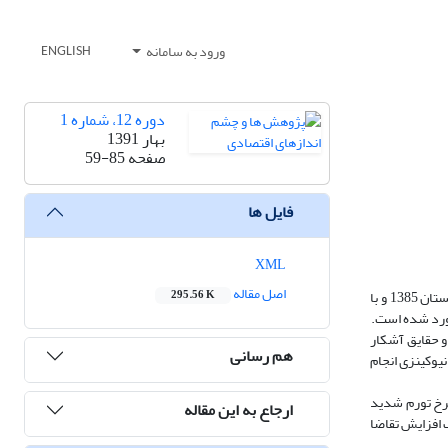
ورود به سامانه
ENGLISH
دوره 12، شماره 1
بهار 1391
صفحه
59-85
فایل ها
XML
اصل مقاله
هدف این تحقیق، برآورد شکاف تولید به عنوان یکی از متغیرهای تأثیرگذار بر تورم در اقتصاد ایران است. بدین جهت، با استفاده از داده های فصلی از بهار 1369 تا زمستان 1385 و با
295.56 K
آورد شده است.
و حقایق آشکار
هم رسانی
نیوکینزی انجام
لعه، معادل 6/19 است و در زمره کشورهای با نرخ تورم شدید
ارجاع به این مقاله
 افزایش تقاضا