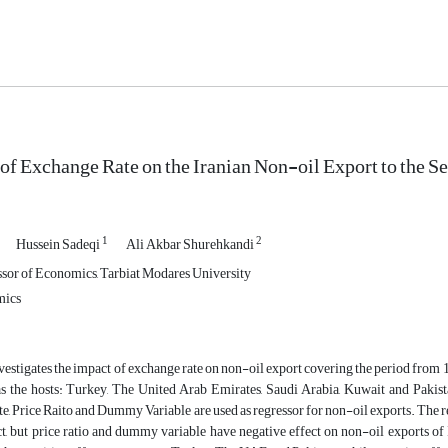
of Exchange Rate on the Iranian Non-oil Export to the S
1
2
Hussein Sadeqi
Ali Akbar Shurehkandi
ssor of Economics, Tarbiat Modares University
mics
vestigates the impact of exchange rate on non-oil export covering the period from 19
as the hosts: Turkey, The United Arab Emirates, Saudi Arabia, Kuwait and Pakista
, Price Raito and Dummy Variable are used as regressor for non-oil exports. The re
ct, but price ratio and dummy variable have negative effect on non-oil exports of 