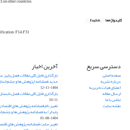
t on other countries.
کلیدواژه‌ها
English
Panel data JEL Classification: F14؛F31
دسترسی سریع
آخرین اخبار
صفحه اصلی
درباره نشریه
جدید فصلنامه (پژوهش ها و چشم اندا
اعضای هیات تحریریه
1404-11-12
ارسال مقاله
بارگذاری فایل کلی مقالات فصل تابستان سا
تماس با ما
11-10
نقشه سایت
تغییر نام فصلنامه پژوهش های اقتصاد
پایدار) به فصلنامه پژوهش ها و چشم ا
1404-08-01
تغییر سایت فصلنامه پژوهش های اقتص