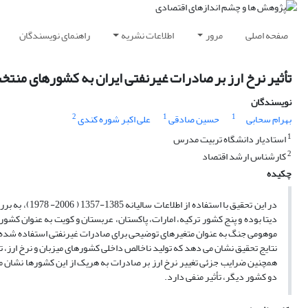
صفحه اصلی
مرور
اطلاعات نشریه
راهنمای نویسندگان
تأثیر نرخ ارز بر صادرات غیرنفتی ایران به کشورهای منتخب
نویسندگان
2
1
1
بهرام سحابی
حسین صادقی
علی اکبر شوره کندی
1
استادیار دانشگاه تربیت مدرس
2
کارشناس ارشد اقتصاد
چکیده
در این تحقیق 
دیتا بوده و پنج کشور ترکیه، امارات، پاکستان، عربستان و کویت به عنوان کشور
موهومی جنگ به عنوان متغیرهای توضیحی برای صادرات غیرنفتی استفاده شده
نتایج تحقیق نشان می دهد که تولید ناخالص داخلی کشورهای میزبان و نرخ ارز، تأث
همچنین ضرایب جزئی تغییر نرخ ارز بر صادرات به هریک از این کشورها نشان می 
دو کشور دیگر، تأثیر منفی دارد.